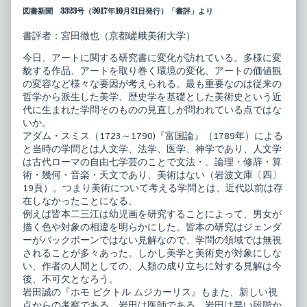
図書新聞 3323号（2017年10月21日発行）「書評」より
書評者：宮田徹也（京都嵯峨美術大学）
今日、アートに関する研究書に変化が訪れている。多様に変
貌する作品、アートを取り巻く環境の変化、アートの価値観
の変容など様々な要因が考えられる。最も重要なのは従来の
哲学から派生した美学、歴史学を基礎とした美術史という近
代に生まれた学問そのものの見直しが問われている点ではな
いか。
アダム・スミス（1723～1790)『富国論』（1789年）による
と当時の学問とは人文学、法学、医学、神学であり、人文学
は古代ローマの自由七学芸のことで文法・。論理・修辞・算
術・幾何・音楽・天文であり、美術はない（岩波文庫〔四〕
19頁）。つまり美術について考える学問とは、近代以前は存
在しなかったことになる。
例えば皆本二三江は幼児画を研究することによって、男女が
描く色や対象の相違を明らかにした。皆本の研究はジェンダ
ーがバックボーンではない見解なので、学問の領域では無視
されることが多々あった。しかし美学と美術史が対象にしな
い、作者の人間としての、人類の成り立ちに対する見解は今
後、不可欠となろう。
岩田誠の『ホモ ピクトル ムジカーリス』もまた、新しい視
点からの考察である。岩田は医師である。岩田は早い段階か