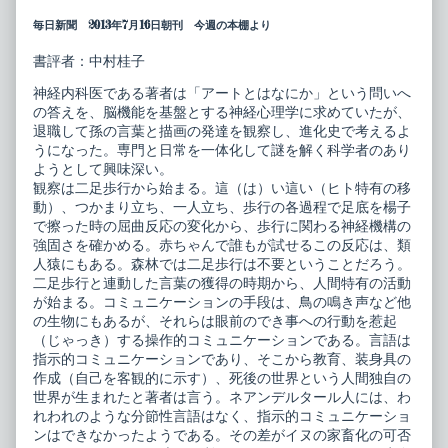
毎日新聞 2013年7月16日朝刊 今週の本棚より
書評者：中村桂子
神経内科医である著者は「アートとはなにか」という問いへ
の答えを、脳機能を基盤とする神経心理学に求めていたが、
退職して孫の言葉と描画の発達を観察し、進化史で考えるよ
うになった。専門と日常を一体化して謎を解く科学者のあり
ようとして興味深い。
観察は二足歩行から始まる。這（は）い這い（ヒト特有の移
動）、つかまり立ち、一人立ち、歩行の各過程で足底を楊子
で擦った時の屈曲反応の変化から、歩行に関わる神経機構の
強固さを確かめる。赤ちゃんで誰もが試せるこの反応は、類
人猿にもある。森林では二足歩行は不要ということだろう。
二足歩行と連動した言葉の獲得の時期から、人間特有の活動
が始まる。コミュニケーションの手段は、鳥の鳴き声など他
の生物にもあるが、それらは眼前のでき事への行動を惹起
（じゃっき）する操作的コミュニケーションである。言語は
指示的コミュニケーションであり、そこから教育、装身具の
作成（自己を客観的に示す）、死後の世界という人間独自の
世界が生まれたと著者は言う。ネアンデルタール人には、わ
れわれのような分節性言語はなく、指示的コミュニケーショ
ンはできなかったようである。その差がイヌの家畜化の可否