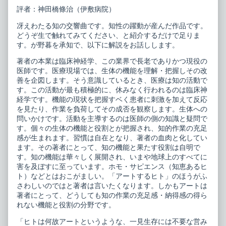
ト
the
評者：神田橋條治（伊敷病院）
ル
author
ム
of
冴えわたる知の交響曲です。知性の躍動が産んだ作品です。
ジ
ホ
カ
モ
どうぞ生で触れてみてください、と紹介するだけで足りま
ー
ピ
す。が野暮を承知で、以下に解説をお話しします。
リ
ク
ス
ト
著者の本業は臨床神経学、この業界で長老でありかつ現役の
published
ル
医師です。医療現場では、生体の機能を理解・把握しその改
on
ム
善を企図します。そう意識しているとき、医療は知の活動で
ジ
カ
す。この活動が最も積極的に、休みなく行われるのは臨床神
ー
経学です。機能の現状を把握すベく患者に刺激を加えて反応
リ
を見たり、作業を負荷してその成否を観察します。生体への
ス,
問いかけです。活動を主導するのは医師の側の知識と疑問で
す。個々の生体の機能と役割とが把握され、知的作業の充足
感が生まれます。習慣は自在となり、著者の血肉と化してい
ます。その著者にとって、知の機能と果たす役割は自明で
す。知の機能は華々しく展開され、いまや地球上のすべてに
害を及ぼすに至っています。ホモ・サピエンス（知恵あるヒ
ト）などとはおこがましい。「アートするヒト」のほうがふ
さわしいのではと著者は言いたくなります。しかもアートは
著者にとって、どうしても知の作業の充足感・納得感の得ら
れない機能と役割の分野です。
「ヒトは何故アートというような、一見生存には不要な営み