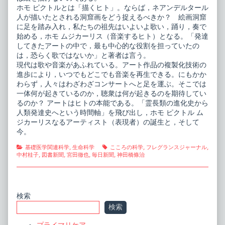
ホモ ピクトルとは「描くヒト」。ならば，ネアンデルタール
人が描いたとされる洞窟画をどう捉えるべきか？ 絵画洞窟
に足を踏み入れ，私たちの祖先はいよいよ歌い，踊り，奏で
始める，ホモ ムジカーリス（音楽するヒト）となる。「発達
してきたアートの中で，最も中心的な役割を担っていたの
は，恐らく歌ではないか」と著者は言う。
現代は歌や音楽があふれている。アート作品の複製化技術の
進歩により，いつでもどこでも音楽を再生できる。にもかか
わらず，人々はわざわざコンサートへと足を運ぶ。そこでは
一体何が起きているのか，聴衆は何が起きるのを期待してい
るのか？ アートはヒトの本能である。「霊長類の進化史から
人類発達史へという時間軸」を飛び出し，ホモ ピクトル ム
ジカーリスなるアーティスト（表現者）の誕生と，そして
今。
Categories
Tags
基礎医学関連科学
,
生命科学
こころの科学
,
フレグランスジャーナル
,
中村桂子
,
図書新聞
,
宮田徹也
,
毎日新聞
,
神田橋條治
Primary
検索
検索
Sidebar