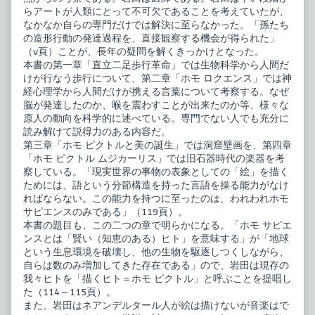
らアートが人類にとって不可欠であることを考えていたが、
なかなか自らの専門だけでは解決に至らなかった。「孫たち
の造形行動の発達過程を、直接観察する機会が得られた」
（v頁）ことが、長年の疑問を解くきっかけとなった。
本書の第一章「直立二足歩行革命」では生物科学から人間だ
けが行なう歩行について、第二章「ホモ ロクエンス」では神
経心理学から人間だけが携える言葉について考察する。なぜ
脳が発達したのか、喉を震わすことが出来たのか等、様々な
原人の動向を科学的に述べている。専門でない人でも充分に
読み解けて説得力のある内容だ。
第三章「ホモ ピクトルと美の誕生」では洞窟壁画を、第四章
「ホモ ピクトル ムジカーリス」では旧石器時代の楽器を考
察している。「現実世界の事物の表象としての「絵」を描く
ためには、語という分節構造を持った言語を操る能力がなけ
ればならない。この能力を持つに至ったのは、われわれホモ
サピエンスのみである」（119頁）。
本書の題目も、この二つの章で明らかになる。「ホモ サピエ
ンスとは「賢い（知恵のある）ヒト」を意味する」が「地球
という生息環境を破壊し、他の生物を駆逐しつくしながら、
自らは数のみ増加してきた存在である」ので、岩田は現存の
我々ヒトを「描くヒト＝ホモ ピクトル」と呼ぶことを提唱し
た（114～115頁）。
また、岩田はネアンデルタール人が絵は描けないが音楽はで