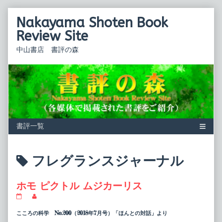
Skip
Nakayama Shoten Book
to
content
Review Site
中山書店 書評の森
Posts
フレグランスジャーナル
tagged
ホモ ピクトル ムジカーリス
ホ
Read
モ
more
ピ
posts
こころの科学 No.200（2018年7月号）「ほんとの対話」より
ク
by