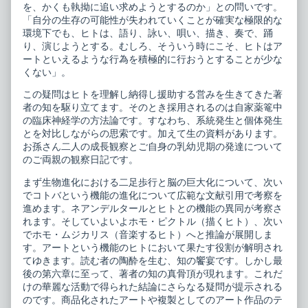
を、かくも執拗に追い求めようとするのか」との問いです。
「自分の生存の可能性が失われていくことが確実な極限的な
環境下でも、ヒトは、語り、詠い、唄い、描き、奏で、踊
り、演じようとする。むしろ、そういう時にこそ、ヒトはア
ートといえるような行為を積極的に行おうとすることが少な
くない」。
この疑問はヒトを理解し納得し援助する営みを生きてきた著
者の知を駆り立てます。そのとき採用されるのは自家薬篭中
の臨床神経学の方法論です。すなわち、系統発生と個体発生
とを対比しながらの思索です。加えて生の資料があります。
お孫さん二人の成長観察とご自身の乳幼児期の発達について
のご両親の観察日記です。
まず生物進化における二足歩行と脳の巨大化について、次い
でコトバという機能の進化について広範な文献引用で考察を
進めます。ネアンデルタールとヒトとの機能の異同が考察さ
れます。そしていよいよホモ・ピクトル（描くヒト）、次い
でホモ・ムジカリス（音楽するヒト）へと推論が展開しま
す。アートという機能のヒトにおいて果たす役割が解明され
てゆきます。読む者の陶酔を生む、知の饗宴です。しかし最
後の第六章に至って、著者の知の真骨頂が現れます。これだ
けの華麗な活動で得られた結論にさらなる疑問が提示される
のです。商品化されたアートや複製としてのアート作品のテ