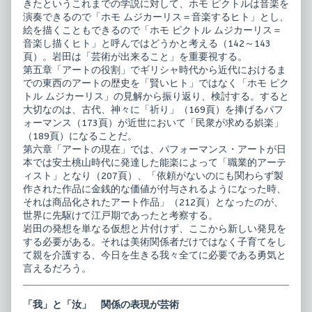
きたというこれまでの学説に対して、ホモ ピクトルは音楽を
演奏できるので「ホモ ムジカーリス＝音楽するヒト」とし、
絵を描くこともできるので「ホモ ピクトル ムジカーリス＝
音楽し描くヒト」と呼んではどうかと考える（142～143
頁）。岩田は「芸術が出来ること」を重要視する。
第五章「アートの役割」でギリシャ時代から近代におけるま
での東西のアートの歴史を「賢いヒト」ではなく「ホモ ピク
トル ムジカーリス」の見解から振り返り、検討する。すると
大切なのは、古代、神々に「祈り」（169頁）を捧げるパフ
ォーマンス（173頁）が近世において「民衆が求める娯楽」
（189頁）になることだ。
第六章「アートの現在」では、パフォーマンス・アートが日
本では安土桃山時代に発達した能楽によって「職業的アーテ
ィスト」となり（207頁）、「依頼がないのにも関わらず製
作された作品に金銭的な価値が付与されるようになった時、
それは商品化されたアート作品」（212頁）となったのが、
世界に先駆けて江戸期であったと考察する。
岩田の発想を単なる仮想と片付けず、ここから新しい発見を
する必要がある。それは美術関係者だけではなく子育てをし
て親を介護する、今日を生きる我々全てに必要である勇気と
言えるだろう。
「我」と「汝」 関係の表現が芸術