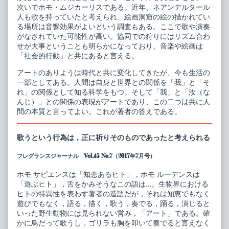
次いでホモ・ムジカーリスである。近年、ネアンデルタール
人も歌を持っていたと考えられ、絵画洞窟の絵の描かれてい
る場所は音響効果がよいという調査もある。ここで歌や演奏
がなされていた可能性が高い。協同での狩りにはリズム合わ
せが大事ということも明らかになっており、音楽や絵画は
「社会的行動」と共にあると言える。
アートのありようは時代と共に変化してきたが、今も生活の
一部としてある。人間は自身と世界との関係を「我」と「そ
れ」の関係として知る科学をもつ。そして「我」と「汝（な
んじ）」との関係の表現がアートであり、この二つは共に人
間の本質と言ってよい。これが著者の答えである。
歌うという行為は，正に祈りそのものであったと考えられる
フレグランスジャーナル Vol.45 No.7（2017年7月号）
ホモ サピエンスは「知恵あるヒト」，ホモ ルーデンスは
「遊ぶヒト」，舌をかみそうなこの語は…。生物界における
ヒトの特異性を表わす著者の造語だが，それは知恵でもなく
遊びでもなく，語る，描く，歌う，奏でる，踊る，演じると
いった野生動物には見られない営み，「アート」である。確
かに鳥だって歌うし，ゴリラも胸を叩いて奏でると言えなく