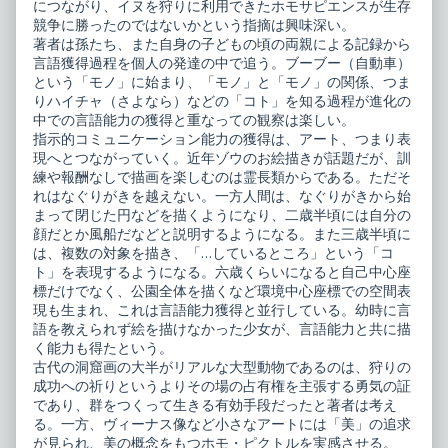
につながり、イヌを狩りに利用できたホモサピエンスが生存
競争に勝ったのではないかという指摘は興味深い。
著者は孫たち、また自身の子どもの頃の両親による記録から
言語獲得過程を個人の発達の中で追う。ブーブー（自動車）
という「モノ」に始まり、「モノ」と「モノ」の関係、つま
りハイチャ（さよなら）などの「コト」を知る過程が進化の
中での言語能力の獲得と重なっての観察は楽しい。
指示的コミュニケーション能力の獲得は、アート、つまり表
現へとつながっていく。近年ゾウのお絵描きが話題だが、訓
練や報酬なしで描画を楽しむのは霊長類からである。ただそ
れはなぐりがきを越えない。一方人間は、なぐりがきから始
まって閉じた円などを描くようになり、二歳半頃には自分の
顔だとか風船だなどと説明するようになる。また三歳半頃に
は、複数の対象を描き、「…しているところ」という「コ
ト」を表現するようになる。六歳くらいになると自己中心座
標だけでなく、公園全体を描くなど環境中心座標での空間表
現も生まれ、これは言語能力獲得と並行している。幼時に言
語を教えられず絵を描けなかった少女が、言語能力と共に描
く能力も得たという。
古代の洞窟画の大半がリアルな大型動物であるのは、狩りの
成功への祈りというよりその場の占有権を主張する勇気の証
であり、群をつくって生きる有効手段だったと著者は考え
る。一方、ヴィーナス像など小さなアートには「美」の追求
が見られ、美の概念をもつホモ・ピクトルを実感させる。