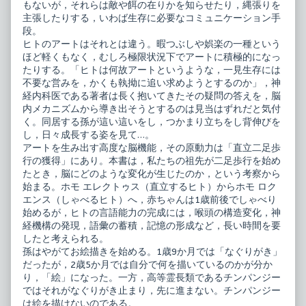
もないが，それらは敵や餌の在りかを知らせたり，縄張りを
主張したりする，いわば生存に必要なコミュニケーション手
段。
ヒトのアートはそれとは違う。暇つぶしや娯楽の一種という
ほど軽くもなく，むしろ極限状況下でアートに積極的になっ
たりする。「ヒトは何故アートというような，一見生存には
不要な営みを，かくも執拗に追い求めようとするのか」，神
経内科医である著者は長く抱いてきたその疑問の答えを，脳
内メカニズムから導き出そうとするのは見当はずれだと気付
く。同居する孫が這い這いをし，つかまり立ちをし背伸びを
し，日々成長する姿を見て…。
アートを生み出す高度な脳機能，その原動力は「直立二足歩
行の獲得」にあり。本書は，私たちの祖先が二足歩行を始め
たとき，脳にどのような変化が生じたのか，という考察から
始まる。ホモ エレクトゥス（直立するヒト）からホモ ロク
エンス（しゃべるヒト）へ，赤ちゃんは1歳前後でしゃべり
始めるが，ヒトの言語能力の完成には，喉頭の構造変化，神
経機構の発現，語彙の蓄積，記憶の形成など，長い時間を要
したと考えられる。
孫はやがてお絵描きを始める。1歳9か月では「なぐりがき」
だったが，2歳5か月では自分で何を描いているのかが分か
り，「絵」になった。一方，高等霊長類であるチンパンジー
ではそれがなぐりがき止まり，先に進まない。チンパンジー
は絵を描けないのである。