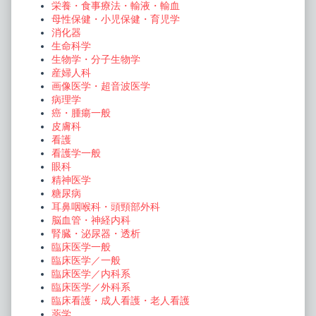
栄養・食事療法・輸液・輸血
母性保健・小児保健・育児学
消化器
生命科学
生物学・分子生物学
産婦人科
画像医学・超音波医学
病理学
癌・腫瘍一般
皮膚科
看護
看護学一般
眼科
精神医学
糖尿病
耳鼻咽喉科・頭頸部外科
脳血管・神経内科
腎臓・泌尿器・透析
臨床医学一般
臨床医学／一般
臨床医学／内科系
臨床医学／外科系
臨床看護・成人看護・老人看護
薬学