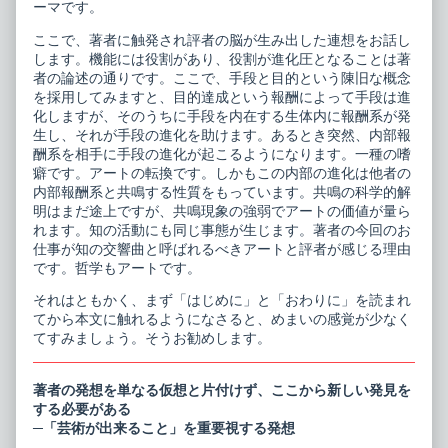
ーマです。
ここで、著者に触発され評者の脳が生み出した連想をお話し
します。機能には役割があり、役割が進化圧となることは著
者の論述の通りです。ここで、手段と目的という陳旧な概念
を採用してみますと、目的達成という報酬によって手段は進
化しますが、そのうちに手段を内在する生体内に報酬系が発
生し、それが手段の進化を助けます。あるとき突然、内部報
酬系を相手に手段の進化が起こるようになります。一種の嗜
癖です。アートの転換です。しかもこの内部の進化は他者の
内部報酬系と共鳴する性質をもっています。共鳴の科学的解
明はまだ途上ですが、共鳴現象の強弱でアートの価値が量ら
れます。知の活動にも同じ事態が生じます。著者の今回のお
仕事が知の交響曲と呼ばれるべきアートと評者が感じる理由
です。哲学もアートです。
それはともかく、まず「はじめに」と「おわりに」を読まれ
てから本文に触れるようになさると、めまいの感覚が少なく
てすみましょう。そうお勧めします。
著者の発想を単なる仮想と片付けず、ここから新しい発見を
する必要がある
─「芸術が出来ること」を重要視する発想