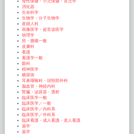
母性保健・小児保健・育児学
消化器
生命科学
生物学・分子生物学
産婦人科
画像医学・超音波医学
病理学
癌・腫瘍一般
皮膚科
看護
看護学一般
眼科
精神医学
糖尿病
耳鼻咽喉科・頭頸部外科
脳血管・神経内科
腎臓・泌尿器・透析
臨床医学一般
臨床医学／一般
臨床医学／内科系
臨床医学／外科系
臨床看護・成人看護・老人看護
薬学
薬学