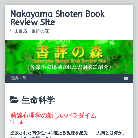
Skip
Nakayama Shoten Book
to
content
Review Site
中山書店 書評の森
Posts
生命科学
categoriezed
発達心理学の新しいパラダイム
as
発
Read
達
more
心
posts
拡張された関係性への確たる視線を感受 「人間とは何か」
理
by