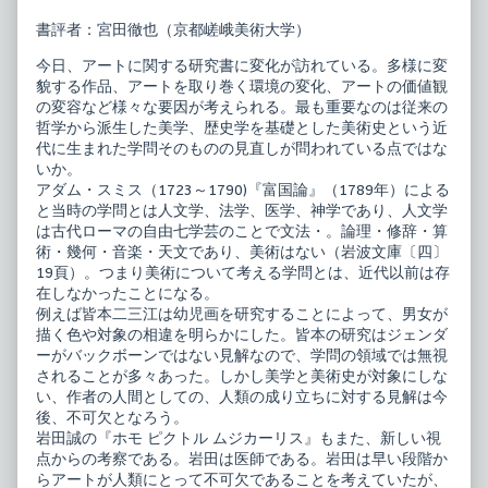
書評者：宮田徹也（京都嵯峨美術大学）
今日、アートに関する研究書に変化が訪れている。多様に変
貌する作品、アートを取り巻く環境の変化、アートの価値観
の変容など様々な要因が考えられる。最も重要なのは従来の
哲学から派生した美学、歴史学を基礎とした美術史という近
代に生まれた学問そのものの見直しが問われている点ではな
いか。
アダム・スミス（1723～1790)『富国論』（1789年）による
と当時の学問とは人文学、法学、医学、神学であり、人文学
は古代ローマの自由七学芸のことで文法・。論理・修辞・算
術・幾何・音楽・天文であり、美術はない（岩波文庫〔四〕
19頁）。つまり美術について考える学問とは、近代以前は存
在しなかったことになる。
例えば皆本二三江は幼児画を研究することによって、男女が
描く色や対象の相違を明らかにした。皆本の研究はジェンダ
ーがバックボーンではない見解なので、学問の領域では無視
されることが多々あった。しかし美学と美術史が対象にしな
い、作者の人間としての、人類の成り立ちに対する見解は今
後、不可欠となろう。
岩田誠の『ホモ ピクトル ムジカーリス』もまた、新しい視
点からの考察である。岩田は医師である。岩田は早い段階か
らアートが人類にとって不可欠であることを考えていたが、