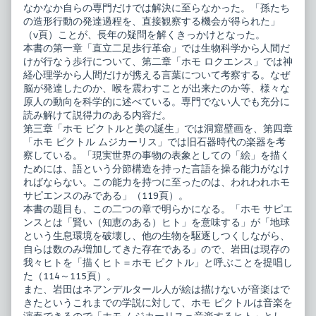
なかなか自らの専門だけでは解決に至らなかった。「孫たち
の造形行動の発達過程を、直接観察する機会が得られた」
（v頁）ことが、長年の疑問を解くきっかけとなった。
本書の第一章「直立二足歩行革命」では生物科学から人間だ
けが行なう歩行について、第二章「ホモ ロクエンス」では神
経心理学から人間だけが携える言葉について考察する。なぜ
脳が発達したのか、喉を震わすことが出来たのか等、様々な
原人の動向を科学的に述べている。専門でない人でも充分に
読み解けて説得力のある内容だ。
第三章「ホモ ピクトルと美の誕生」では洞窟壁画を、第四章
「ホモ ピクトル ムジカーリス」では旧石器時代の楽器を考
察している。「現実世界の事物の表象としての「絵」を描く
ためには、語という分節構造を持った言語を操る能力がなけ
ればならない。この能力を持つに至ったのは、われわれホモ
サピエンスのみである」（119頁）。
本書の題目も、この二つの章で明らかになる。「ホモ サピエ
ンスとは「賢い（知恵のある）ヒト」を意味する」が「地球
という生息環境を破壊し、他の生物を駆逐しつくしながら、
自らは数のみ増加してきた存在である」ので、岩田は現存の
我々ヒトを「描くヒト＝ホモ ピクトル」と呼ぶことを提唱し
た（114～115頁）。
また、岩田はネアンデルタール人が絵は描けないが音楽はで
きたというこれまでの学説に対して、ホモ ピクトルは音楽を