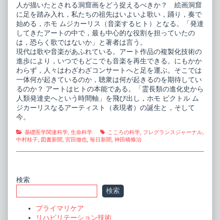
人が描いたとされる洞窟画をどう捉えるべきか？ 絵画洞窟
に足を踏み入れ，私たちの祖先はいよいよ歌い，踊り，奏で
始める，ホモ ムジカーリス（音楽するヒト）となる。「発達
してきたアートの中で，最も中心的な役割を担っていたの
は，恐らく歌ではないか」と著者は言う。
現代は歌や音楽があふれている。アート作品の複製化技術の
進歩により，いつでもどこでも音楽を再生できる。にもかか
わらず，人々はわざわざコンサートへと足を運ぶ。そこでは
一体何が起きているのか，聴衆は何が起きるのを期待してい
るのか？ アートはヒトの本能である。「霊長類の進化史から
人類発達史へという時間軸」を飛び出し，ホモ ピクトル ム
ジカーリスなるアーティスト（表現者）の誕生と，そして
今。
Categories
Tags
基礎医学関連科学
,
生命科学
こころの科学
,
フレグランスジャーナル
,
中村桂子
,
図書新聞
,
宮田徹也
,
毎日新聞
,
神田橋條治
Primary
検索
検索
Sidebar
プライマリケア
リハビリテーション技術