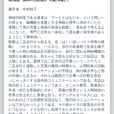
毎日新聞 2013年7月16日朝刊 今週の本棚より
書評者：中村桂子
神経内科医である著者は「アートとはなにか」という問いへ
の答えを、脳機能を基盤とする神経心理学に求めていたが、
退職して孫の言葉と描画の発達を観察し、進化史で考えるよ
うになった。専門と日常を一体化して謎を解く科学者のあり
ようとして興味深い。
観察は二足歩行から始まる。這（は）い這い（ヒト特有の移
動）、つかまり立ち、一人立ち、歩行の各過程で足底を楊子
で擦った時の屈曲反応の変化から、歩行に関わる神経機構の
強固さを確かめる。赤ちゃんで誰もが試せるこの反応は、類
人猿にもある。森林では二足歩行は不要ということだろう。
二足歩行と連動した言葉の獲得の時期から、人間特有の活動
が始まる。コミュニケーションの手段は、鳥の鳴き声など他
の生物にもあるが、それらは眼前のでき事への行動を惹起
（じゃっき）する操作的コミュニケーションである。言語は
指示的コミュニケーションであり、そこから教育、装身具の
作成（自己を客観的に示す）、死後の世界という人間独自の
世界が生まれたと著者は言う。ネアンデルタール人には、わ
れわれのような分節性言語はなく、指示的コミュニケーショ
ンはできなかったようである。その差がイヌの家畜化の可否
につながり、イヌを狩りに利用できたホモサピエンスが生存