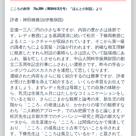
こころの科学 No.198（2018年3月号）「ほんとの対話」より
評者：神田橋條治(伊敷病院)
定価一三八〇円の小さな本ですが、内容の豊かさは抜群で
す。レディ教授による基調講演に続いて松沢・下條両教授に
よるミニ・レクチャーが収録されています。そこから第一級
の識者たちによる質疑・討論が行われます。的確な相互理解
に根差したそれら対話の素晴らしさは読んでいて臨場感にあ
ふれ、脳を忙しくさせられます。中山人間科学振興財団の創
立二五周年記念行事にふさわしい濃密さです。昨今の学会シ
ンポジウムのスカスカさを連想して悲しくなります。
濃縮された内容をさらに短く紹介するのは難事ですが、評者
が受けた影響を添えて紹介すると、いくらか本質をお伝えで
きましょう。まずレディ先生は母親としての自身の体験か
ら、乳児は生後九ヵ月にはたしかなコミュニケーションをし
ていると知り、さらにこまかな観察と論考の末、新生児の段
階から「こころ」の発達はあり、かかわりの場での観察すな
わち「二人称的アプローチ」でのみ把握できると論じます。
松沢先生は京都大学でのチンパンジー研究と周辺の膨大なデ
ータから、出生直後から「こころ」は関係のなかで発達して
おり、「こころ」の成長はヒト占有でないことを示されま
す。下條先生は「こころは孤立しているか？」と題されて、