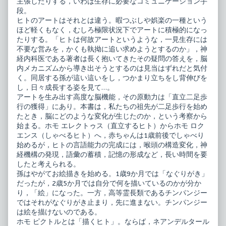
主張したりする，いわば生存に必要なコミュニケーション手
段。
ヒトのアートはそれとは違う。暇つぶしや娯楽の一種という
ほど軽くもなく，むしろ極限状況下でアートに積極的になっ
たりする。「ヒトは何故アートというような，一見生存には
不要な営みを，かくも執拗に追い求めようとするのか」，神
経内科医である著者は長く抱いてきたその疑問の答えを，脳
内メカニズムから導き出そうとするのは見当はずれだと気付
く。同居する孫が這い這いをし，つかまり立ちをし背伸びを
し，日々成長する姿を見て…。
アートを生み出す高度な脳機能，その原動力は「直立二足歩
行の獲得」にあり。本書は，私たちの祖先が二足歩行を始め
たとき，脳にどのような変化が生じたのか，という考察から
始まる。ホモ エレクトゥス（直立するヒト）からホモ ロク
エンス（しゃべるヒト）へ，赤ちゃんは1歳前後でしゃべり
始めるが，ヒトの言語能力の完成には，喉頭の構造変化，神
経機構の発現，語彙の蓄積，記憶の形成など，長い時間を要
したと考えられる。
孫はやがてお絵描きを始める。1歳9か月では「なぐりがき」
だったが，2歳5か月では自分で何を描いているのかが分か
り，「絵」になった。一方，高等霊長類であるチンパンジー
ではそれがなぐりがき止まり，先に進まない。チンパンジー
は絵を描けないのである。
ホモ ピクトルとは「描くヒト」。ならば，ネアンデルタール