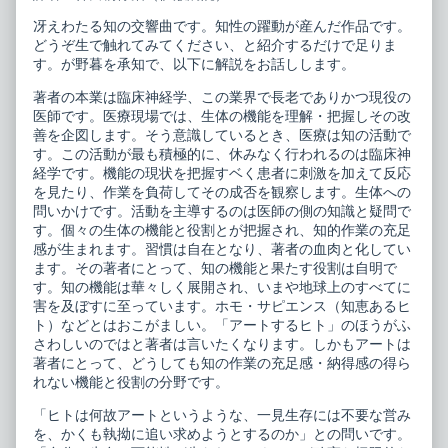
ム
of
冴えわたる知の交響曲です。知性の躍動が産んだ作品です。
ジ
ホ
カ
モ
どうぞ生で触れてみてください、と紹介するだけで足りま
ー
ピ
す。が野暮を承知で、以下に解説をお話しします。
リ
ク
ス
ト
著者の本業は臨床神経学、この業界で長老でありかつ現役の
published
ル
医師です。医療現場では、生体の機能を理解・把握しその改
on
ム
善を企図します。そう意識しているとき、医療は知の活動で
ジ
カ
す。この活動が最も積極的に、休みなく行われるのは臨床神
ー
経学です。機能の現状を把握すベく患者に刺激を加えて反応
リ
を見たり、作業を負荷してその成否を観察します。生体への
ス,
問いかけです。活動を主導するのは医師の側の知識と疑問で
す。個々の生体の機能と役割とが把握され、知的作業の充足
感が生まれます。習慣は自在となり、著者の血肉と化してい
ます。その著者にとって、知の機能と果たす役割は自明で
す。知の機能は華々しく展開され、いまや地球上のすべてに
害を及ぼすに至っています。ホモ・サピエンス（知恵あるヒ
ト）などとはおこがましい。「アートするヒト」のほうがふ
さわしいのではと著者は言いたくなります。しかもアートは
著者にとって、どうしても知の作業の充足感・納得感の得ら
れない機能と役割の分野です。
「ヒトは何故アートというような、一見生存には不要な営み
を、かくも執拗に追い求めようとするのか」との問いです。