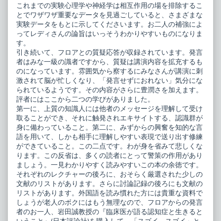
これまでの実験心理学や神経学は相互作用の場を排除するこ
とでワザワザ重要なデータを見過ごしていると、さまざまな
実験データをもとに示してくださいます。お二人の補強によ
ってレディさんの論旨はいっそうわかりやすいものになりま
す。
引き続いて、フロアとの質疑応答が収録されています。発言
者はみな一級の識者ですから、質疑は講演内容を拡充するも
のになっています。雰囲気から察するにみなさんが講演に刺
激されて脳が忙しくなり、「発言せずにおれない」気分にな
られているようです。その内容がさらに豊潤さを加えます。
評者にはここから二つの学びがありました。
第一に、上質の知識人には他者のメッセージを理解して受け
取ることができ、それに触発されエキサイトする、認識群が
身に備わっていること。第二に、みずからの興奮を知的な言
語を用いて、しかも相手に理解しやすい表現で送り出す修練
ができていること。この二点です。わが身を省みて悲しくな
ります。この反省は、多くの読者にとって警策の作用があり
ましょう。一見わかりやすく読みやすいこの本の余徳です。
それぞれのレクチャーの後ろに、おそらく厳選された少しの
文献のリストがあります。さらに討論記録の後ろにも文献の
リストがあります。外国語を読み慣れた方には貴重な資料で
しょうが老人のボクにはもう無理なので、フロアからの発言
者のお一人、岩田誠教授の『臨床医が語る認知症と生きると