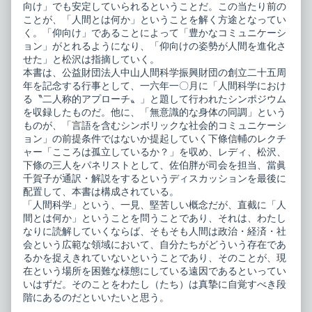
向け」でも安定していられるということだ。この当たり前の
ことが、「人間とは何か」ということを解く方途となってい
く。「仰向け」であることによって「豊かなコミュニケーシ
ョン」がとれるようになり、「仰向けの姿勢が人間を進化さ
せた」と松沢は指摘していく。
本書は、公益財団法人中山人間科学振興財団の創立二十五周
年を記念する行事として、一六年一〇月に「人間科学におけ
る〝二人称的アプローチ〟」と題して行われたシンポジウム
を収録したものだ。他に、「無意識的な身体の同調」という
ものが、「言語を含むシンボリックな社会的コミュニケーシ
ョン」の前提条件ではないか提起していく下條信輔のレクチ
ャー「こころは孤立しているか？」を収め、レディ、松沢、
下條の三人をパネリストとして、佐伯胖が司会を担当、當眞
千賀子が通訳・解説をするというディスカッションを最後に
配置して、本書は構成されている。
「人間科学」という、一見、堅苦しい概念だが、直截に「人
間とは何か」ということを問うことであり、それは、わたし
なりに読解していくならば、そもそも人間は政治・経済・社
会という広範な領域において、自分たちがどういう存在であ
るかを捉えきれていないということであり、そのことが、現
在という場所を困難な様態にしている遠因であるといってい
いはずだ。そのことをわたし（たち）は真摯に自覚すべき段
階にあるのだといいたいと思う。