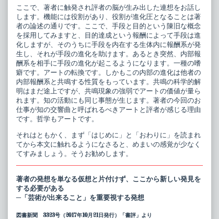
ここで、著者に触発され評者の脳が生み出した連想をお話し
します。機能には役割があり、役割が進化圧となることは著
者の論述の通りです。ここで、手段と目的という陳旧な概念
を採用してみますと、目的達成という報酬によって手段は進
化しますが、そのうちに手段を内在する生体内に報酬系が発
生し、それが手段の進化を助けます。あるとき突然、内部報
酬系を相手に手段の進化が起こるようになります。一種の嗜
癖です。アートの転換です。しかもこの内部の進化は他者の
内部報酬系と共鳴する性質をもっています。共鳴の科学的解
明はまだ途上ですが、共鳴現象の強弱でアートの価値が量ら
れます。知の活動にも同じ事態が生じます。著者の今回のお
仕事が知の交響曲と呼ばれるべきアートと評者が感じる理由
です。哲学もアートです。
それはともかく、まず「はじめに」と「おわりに」を読まれ
てから本文に触れるようになさると、めまいの感覚が少なく
てすみましょう。そうお勧めします。
著者の発想を単なる仮想と片付けず、ここから新しい発見を
する必要がある
─「芸術が出来ること」を重要視する発想
図書新聞 3323号（2017年10月21日発行）「書評」より