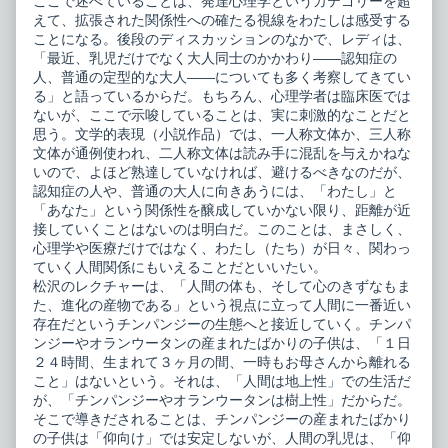
ここで述べていることは、発達心理学というカテゴリーを超
えて、拡張された関係性への確たる視線をわたしは感受する
ことになる。後段のディスカッションのなかで、レディは、
「最近、乳児だけでなく大人同士のかかわり――認知症の
人、普通の定型的な大人――についても多く考察してきてい
る」と語っているからだ。もちろん、心理学者は臨床医では
ないが、ここで示唆していることは、実に刺激的なことだと
思う。文学的表現（小説作品）では、一人称文体か、三人称
文体が通例使われ、二人称文体は読み手に混乱を与えかねな
いので、よほど熟達していなければ、避けるべきなのだが、
認知症の人や、普通の大人に向きあうには、「わたし」と
「あなた」という関係性を醸成していかない限り、距離が近
接していくことはないのは明白だ。このことは、まさしく、
心理学や医療だけではなく、わたし（たち）が日々、関わっ
ていく人間関係にもいえることだといいたい。
松沢のレクチャーは、「人間の体も、そして心のきずなもま
た、進化の産物である」という視点に立って人間に一番近い
存在だというチンパンジーの生態へと接近していく。チンパ
ンジーやオランウータンの産まれたばかりの子供は、「１日
２４時間、生まれて３ヶ月の間、一時もお母さんから離れる
こと」はないという。それは、「人間は地上性」での生活だ
が、「チンパンジーやオランウータンは樹上性」だからだ。
そこで導きだされることは、チンパンジーの産まれたばかり
の子供は「仰向け」では安定しないが、人間の乳児は、「仰