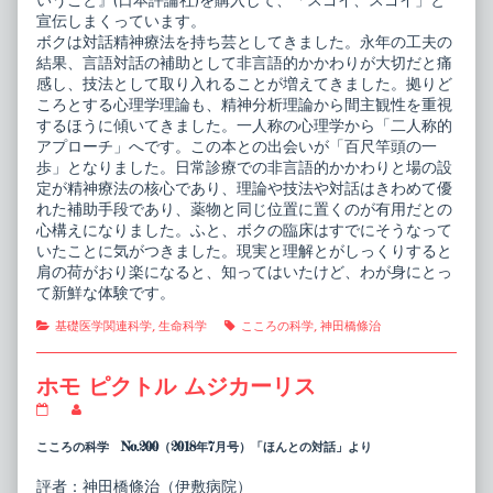
いうこと』(日本評論社)を購入して、「スゴイ、スゴイ」と
宣伝しまくっています。
ボクは対話精神療法を持ち芸としてきました。永年の工夫の
結果、言語対話の補助として非言語的かかわりが大切だと痛
感し、技法として取り入れることが増えてきました。拠りど
ころとする心理学理論も、精神分析理論から間主観性を重視
するほうに傾いてきました。一人称の心理学から「二人称的
アプローチ」へです。この本との出会いが「百尺竿頭の一
歩」となりました。日常診療での非言語的かかわりと場の設
定が精神療法の核心であり、理論や技法や対話はきわめて優
れた補助手段であり、薬物と同じ位置に置くのが有用だとの
心構えになりました。ふと、ボクの臨床はすでにそうなって
いたことに気がつきました。現実と理解とがしっくりすると
肩の荷がおり楽になると、知ってはいたけど、わが身にとっ
て新鮮な体験です。
Categories
Tags
基礎医学関連科学
,
生命科学
こころの科学
,
神田橋條治
ホモ ピクトル ムジカーリス
ホ
Read
モ
more
ピ
posts
こころの科学 No.200（2018年7月号）「ほんとの対話」より
ク
by
ト
the
評者：神田橋條治（伊敷病院）
ル
author