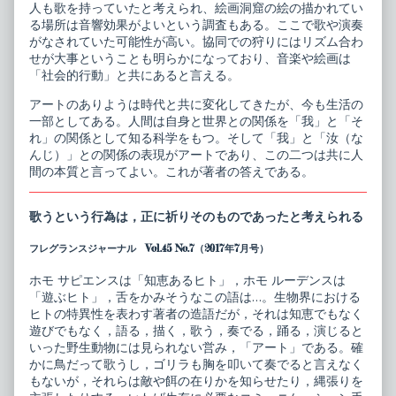
人も歌を持っていたと考えられ、絵画洞窟の絵の描かれてい
る場所は音響効果がよいという調査もある。ここで歌や演奏
がなされていた可能性が高い。協同での狩りにはリズム合わ
せが大事ということも明らかになっており、音楽や絵画は
「社会的行動」と共にあると言える。
アートのありようは時代と共に変化してきたが、今も生活の
一部としてある。人間は自身と世界との関係を「我」と「そ
れ」の関係として知る科学をもつ。そして「我」と「汝（な
んじ）」との関係の表現がアートであり、この二つは共に人
間の本質と言ってよい。これが著者の答えである。
歌うという行為は，正に祈りそのものであったと考えられる
フレグランスジャーナル Vol.45 No.7（2017年7月号）
ホモ サピエンスは「知恵あるヒト」，ホモ ルーデンスは
「遊ぶヒト」，舌をかみそうなこの語は…。生物界における
ヒトの特異性を表わす著者の造語だが，それは知恵でもなく
遊びでもなく，語る，描く，歌う，奏でる，踊る，演じると
いった野生動物には見られない営み，「アート」である。確
かに鳥だって歌うし，ゴリラも胸を叩いて奏でると言えなく
もないが，それらは敵や餌の在りかを知らせたり，縄張りを