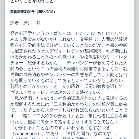
ということを問うこと
学
the
の
author
図書新聞3356号（2018/6/23）
新
of
し
発
い
達
評者：黒川 類
パ
心
ラ
理
発達心理学というカテゴリーは、わたし（たち）にとって、
ダ
学
あまり馴染みがないかもしれない。文字通り、人間の発達過
イ
の
ム
新
程を心理学的手法で分析していくことなのだが、本書の巻頭
published
し
に配置されたヴァスデヴィ・レディの基調講演「乳児期にお
on
い
けるかかわることと心への気づき」や松沢哲郎のミニ・レク
パ
チャー「想像するちから――チンパンジーが教えてくれた人
ラ
ダ
間の心」という二つの論稿の表題から類推できるように、乳
イ
児期の成長過程やチンパンジーの生態を通して、人間とは何
ム,
かを問うていくものとしてあるといっていいかもしれない。
乳児との「かかわり」と、その応答・反応の観察を通して、
ヴァスデヴィ・レディは次のように述べていく。
「私が提唱したいのは、社会的認識がどのように発達するの
か理解するためには『二人称的かかわり』の理解が真に必要
で、またそこからスタートしなければならないということで
す。（略）『二人称的かかわり』とは、単に他者に注目を向
けたり、他者に向かって指示をしたりすることではなく、
『かかわる』ことなのです。いわゆる『むすびつき
（connection）』であり、『相互的関与』なのです。」