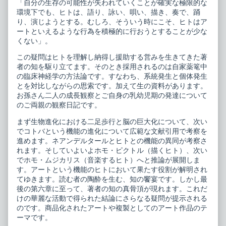
「自分の生存の可能性が失われていくことが確実な極限的な
環境下でも、ヒトは、語り、詠い、唄い、描き、奏で、踊
り、演じようとする。むしろ、そういう時にこそ、ヒトはア
ートといえるような行為を積極的に行おうとすることが少な
くない」。
この疑問はヒトを理解し納得し援助する営みを生きてきた著
者の知を駆り立てます。そのとき採用されるのは自家薬篭中
の臨床神経学の方法論です。すなわち、系統発生と個体発生
とを対比しながらの思索です。加えて生の資料があります。
お孫さん二人の成長観察とご自身の乳幼児期の発達について
のご両親の観察日記です。
まず生物進化における二足歩行と脳の巨大化について、次い
でコトバという機能の進化について広範な文献引用で考察を
進めます。ネアンデルタールとヒトとの機能の異同が考察さ
れます。そしていよいよホモ・ピクトル（描くヒト）、次い
でホモ・ムジカリス（音楽するヒト）へと推論が展開しま
す。アートという機能のヒトにおいて果たす役割が解明され
てゆきます。読む者の陶酔を生む、知の饗宴です。しかし最
後の第六章に至って、著者の知の真骨頂が現れます。これだ
けの華麗な活動で得られた結論にさらなる疑問が提示される
のです。商品化されたアートや複製としてのアート作品のテ
ーマです。