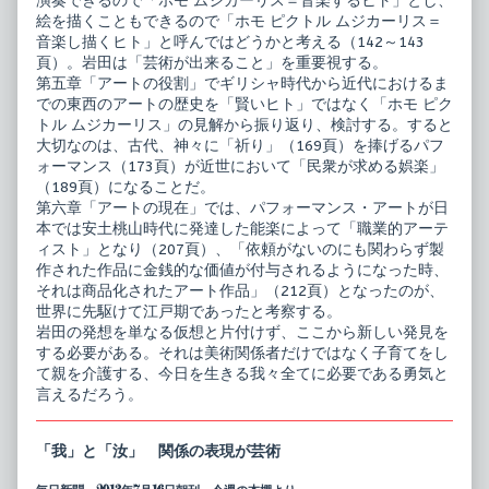
演奏できるので「ホモ ムジカーリス＝音楽するヒト」とし、
絵を描くこともできるので「ホモ ピクトル ムジカーリス＝
音楽し描くヒト」と呼んではどうかと考える（142～143
頁）。岩田は「芸術が出来ること」を重要視する。
第五章「アートの役割」でギリシャ時代から近代におけるま
での東西のアートの歴史を「賢いヒト」ではなく「ホモ ピク
トル ムジカーリス」の見解から振り返り、検討する。すると
大切なのは、古代、神々に「祈り」（169頁）を捧げるパフ
ォーマンス（173頁）が近世において「民衆が求める娯楽」
（189頁）になることだ。
第六章「アートの現在」では、パフォーマンス・アートが日
本では安土桃山時代に発達した能楽によって「職業的アーテ
ィスト」となり（207頁）、「依頼がないのにも関わらず製
作された作品に金銭的な価値が付与されるようになった時、
それは商品化されたアート作品」（212頁）となったのが、
世界に先駆けて江戸期であったと考察する。
岩田の発想を単なる仮想と片付けず、ここから新しい発見を
する必要がある。それは美術関係者だけではなく子育てをし
て親を介護する、今日を生きる我々全てに必要である勇気と
言えるだろう。
「我」と「汝」 関係の表現が芸術