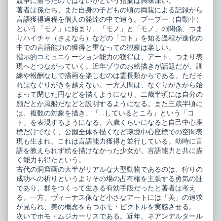
競争に勝ったのではないかという指摘は興味深い。
著者は孫たち、また自身の子どもの頃の両親による記録から
言語獲得過程を個人の発達の中で追う。ブーブー（自動車）
という「モノ」に始まり、「モノ」と「モノ」の関係、つま
りハイチャ（さよなら）などの「コト」を知る過程が進化の
中での言語能力の獲得と重なっての観察は楽しい。
指示的コミュニケーション能力の獲得は、アート、つまり表
現へとつながっていく。近年ゾウのお絵描きが話題だが、訓
練や報酬なしで描画を楽しむのは霊長類からである。ただそ
れはなぐりがきを越えない。一方人間は、なぐりがきから始
まって閉じた円などを描くようになり、二歳半頃には自分の
顔だとか風船だなどと説明するようになる。また三歳半頃に
は、複数の対象を描き、「…しているところ」という「コ
ト」を表現するようになる。六歳くらいになると自己中心座
標だけでなく、公園全体を描くなど環境中心座標での空間表
現も生まれ、これは言語能力獲得と並行している。幼時に言
語を教えられず絵を描けなかった少女が、言語能力と共に描
く能力も得たという。
古代の洞窟画の大半がリアルな大型動物であるのは、狩りの
成功への祈りというよりその場の占有権を主張する勇気の証
であり、群をつくって生きる有効手段だったと著者は考え
る。一方、ヴィーナス像など小さなアートには「美」の追求
が見られ、美の概念をもつホモ・ピクトルを実感させる。
次いでホモ・ムジカーリスである。近年、ネアンデルタール