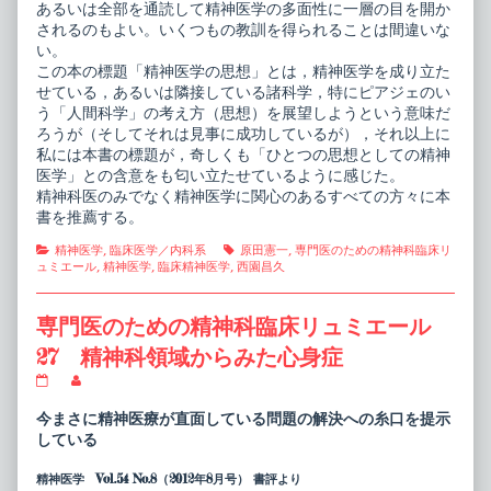
あるいは全部を通読して精神医学の多面性に一層の目を開か
されるのもよい。いくつもの教訓を得られることは間違いな
い。
この本の標題「精神医学の思想」とは，精神医学を成り立た
せている，あるいは隣接している諸科学，特にピアジェのい
う「人間科学」の考え方（思想）を展望しようという意味だ
ろうが（そしてそれは見事に成功しているが），それ以上に
私には本書の標題が，奇しくも「ひとつの思想としての精神
医学」との含意をも匂い立たせているように感じた。
精神科医のみでなく精神医学に関心のあるすべての方々に本
書を推薦する。
Categories
Tags
精神医学
,
臨床医学／内科系
原田憲一
,
専門医のための精神科臨床リ
ュミエール
,
精神医学
,
臨床精神医学
,
西園昌久
専門医のための精神科臨床リュミエール
27 精神科領域からみた心身症
専
Read
門
more
医
posts
今まさに精神医療が直面している問題の解決への糸口を提示
の
by
している
た
the
め
author
精神医学 Vol.54 No.8（2012年8月号） 書評より
の
of