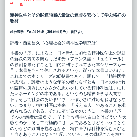
専
Read
門
more
医
posts
精神医学とその関連領域の最近の進歩を安心して学ぶ格好の
の
by
教材
た
the
め
author
精神医学 Vol.54 No.9（2012年9月号） 書評より
の
of
精
専
神
門
評者：西園昌久（心理社会的精神医学研究所）
科
医
臨
の
本書の「序」によると，日々新たに加わる精神医学上の課題
床
た
の解決の方向を照らしだす光（フランス語：リュミエール）
リ
め
ュ
の
の役割を果たすことを目的に刊行されてきた本シリーズも一
ミ
精
旦，本書をもって休止されるという。従って本書はいわば，
エ
神
これまでの本シリーズの総括書である。題して，『精神医学
ー
科
の思想』。評者のような年輩の者ならずとも，日々のおのれ
ル
臨
30
床
の臨床の所為にいささかな思いをしている精神科医は手にし
精
リ
たいネーミングの本である。というのも精神医学は人間存
神
ュ
在，そして社会のあいまいさ，不確かさに対応せねばならな
医
ミ
い。つまり，精神科医は本来，「考える人」であることを求
学
エ
の
ー
められるのである。それに応ずるかのように，本書の「序」
思
ル
で2人の編者は連名で，“そもそも精神の自由とはどういう状
想
30
態なのか，そして究極的には，人であるとはどういうことな
published
精
のかなどの疑問を抱きながら，精神医学は精神を病む人びと
on
神
医
と向きあうことになる”と記している。その謙虚さこそ精神