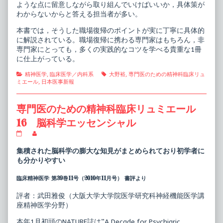
ような点に留意しながら取り組んでいけばいいか，具体策が
わからないからと答える担当者が多い。
本書では，そうした職場復帰のポイントが実に丁寧に具体的
に解説されている。職場復帰に携わる専門家はもちろん，非
専門家にとっても，多くの実践的なコツを学べる貴重な1冊
に仕上がっている。
Categories
Tags
精神医学
,
臨床医学／内科系
大野裕
,
専門医のための精神科臨床リュ
ミエール
,
日本医事新報
専門医のための精神科臨床リュミエール
16 脳科学エッセンシャル
専
Read
門
more
医
posts
集積された脳科学の膨大な知見がまとめられており初学者に
の
by
も分かりやすい
た
the
め
author
臨床精神医学 第39巻11号（2010年11月号） 書評より
の
of
精
専
神
門
評者：武田雅俊（大阪大学大学院医学研究科神経機能医学講
科
医
座精神医学分野）
臨
の
床
た
本年1月初頭のNATURE誌は”A Decade for Psychiaric
リ
め