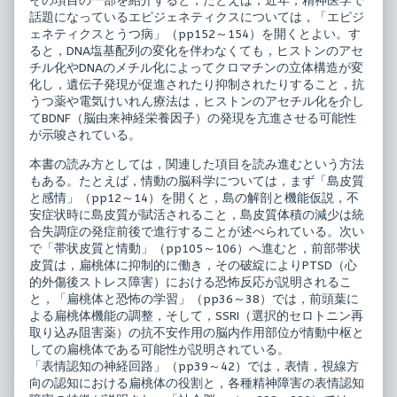
その項目の一部を紹介すると，たとえば，近年，精神医学で
話題になっているエピジェネティクスについては，「エピジ
ェネティクスとうつ病」（pp152～154）を開くとよい。す
ると，DNA塩基配列の変化を伴わなくても，ヒストンのアセ
チル化やDNAのメチル化によってクロマチンの立体構造が変
化し，遺伝子発現が促進されたり抑制されたりすること，抗
うつ薬や電気けいれん療法は，ヒストンのアセチル化を介し
てBDNF（脳由来神経栄養因子）の発現を亢進させる可能性
が示唆されている。
本書の読み方としては，関連した項目を読み進むという方法
もある。たとえば，情動の脳科学については，まず「島皮質
と感情」（pp12～14）を開くと，島の解剖と機能仮説，不
安症状時に島皮質が賦活されること，島皮質体積の減少は統
合失調症の発症前後で進行することが述べられている。次い
で「帯状皮質と情動」（pp105～106）へ進むと，前部帯状
皮質は，扁桃体に抑制的に働き，その破綻によりPTSD（心
的外傷後ストレス障害）における恐怖反応が説明されるこ
と，「扁桃体と恐怖の学習」（pp36～38）では，前頭葉に
よる扁桃体機能の調整，そして，SSRI（選択的セロトニン再
取り込み阻害薬）の抗不安作用の脳内作用部位が情動中枢と
しての扁桃体である可能性が説明されている。
「表情認知の神経回路」（pp39～42）では，表情，視線方
向の認知における扁桃体の役割と，各種精神障害の表情認知