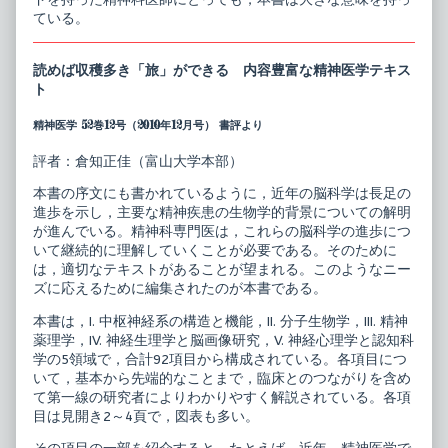
ている。
読めば収穫多き「旅」ができる 内容豊富な精神医学テキス
ト
精神医学 52巻12号（2010年12月号） 書評より
評者：倉知正佳（富山大学本部）
本書の序文にも書かれているように，近年の脳科学は長足の
進歩を示し，主要な精神疾患の生物学的背景についての解明
が進んでいる。精神科専門医は，これらの脳科学の進歩につ
いて継続的に理解していくことが必要である。そのために
は，適切なテキストがあることが望まれる。このようなニー
ズに応えるために編集されたのが本書である。
本書は，I. 中枢神経系の構造と機能，II. 分子生物学，III. 精神
薬理学，IV. 神経生理学と脳画像研究，V. 神経心理学と認知科
学の5領域で，合計92項目から構成されている。各項目につ
いて，基本から先端的なことまで，臨床とのつながりを含め
て第一線の研究者によりわかりやすく解説されている。各項
目は見開き2～4頁で，図表も多い。