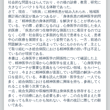
症,
社会的な問題をはらんでおり，その後の診療，教育，研究に
大きなインパクトを与える体験であった。
さて，現在，「5疾病」に精神疾患が組み入れられ，地域医
療計画の策定が進みつつあるが，「身体疾患の精神医学的問
題」と「精神疾患の身体的問題」を解決することが求められ
ている。その際，必要になるのは，心身医学の目指した全人
的医療，「疾患の持つ生物学的な側面だけに着目するのでは
なく，心理・社会面など多面的な視点で患者をとらえ，患者
中心の医療を展開する」という姿勢であろう。一方，前述の
問題解決へのニーズは高まっているにもかかわらず，主とし
て取り組むべき総合病院における精神医療の担い手は不足し
ているのが現状である。
本書は，心身医学と精神医学の関係性について確認した上
で，精神医学の立場から心身医学を捉え直し，「心身医学的
なアプローチが重要な意義をもつやや広い領域」をカバーし
ており，今まさに精神医療が直面している問題の解決への糸
口を提示している。本書を読んだ医師・医学生が，一人でも
多く，総合病院における精神医療に興味を持ち，参画してく
れることを願う次第である。
一点，統合失調症や双極性障害は身体疾患を併存することが
多く，その治療にあたる必要も多いが，この点を踏まえた章
があっても良かったかも知れない。今後の改訂に際しての願
いである。