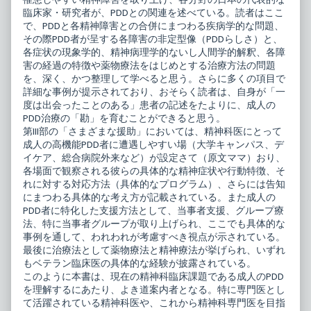
臨床家・研究者が、PDDとの関連を述べている。読者はここ
で、PDDと各精神障害との合併にまつわる疾病学的な問題、
その際PDD者が呈する各障害の非定型像（PDDらしさ）と、
各症状の現象学的、精神病理学的ないし人間学的解釈、各障
害の経過の特徴や薬物療法をはじめとする治療方法の問題
を、深く、かつ整理して学べると思う。さらに多くの項目で
詳細な事例が提示されており、おそらく読者は、自身が「一
度は出会ったことのある」患者の記述をたよりに、成人の
PDD治療の「勘」を育むことができると思う。
第III部の「さまざまな援助」においては、精神科医にとって
成人の高機能PDD者に遭遇しやすい場（大学キャンパス、デ
イケア、総合病院外来など）が設定さて（原文ママ）おり、
各場面で観察される彼らの具体的な精神症状や行動特徴、そ
れに対する対応方法（具体的なプログラム）、さらには告知
にまつわる具体的な考え方が記載されている。また成人の
PDD者に特化した支援方法として、当事者支援、グループ療
法、特に当事者グループが取り上げられ、ここでも具体的な
事例を通して、われわれが考慮すべき視点が示されている。
最後に治療法として薬物療法と精神療法が挙げられ、いずれ
もベテラン臨床医の具体的な経験が披露されている。
このように本書は、現在の精神科臨床課題である成人のPDD
を理解するにあたり、よき道案内者となる。特に専門医とし
て活躍されている精神科医や、これから精神科専門医を目指