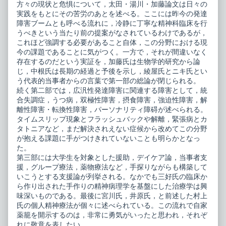
方々の現状と危惧について，太田・湯川・加藤論文は日々の
実践をもとにその苦労のあとを述べる。ここには昨今の発達
障害ブームとも呼べる流れに，冷静に丁寧な精神科臨床を行
うべきという当たり前の提案がなされているわけであるが，
これほど強調する必要があること自体，この分野における現
今の課題であることに気がつく。一方で，それが間違いなく
存在するのだという実証を，加藤氏は生物学的研究から論
じ，中根氏は長期の経過と予後を示し，綾屋氏とニキ氏とい
う代表的当事者からの言葉で第一部の総論が閉じられる。
続く第二部では，広汎性発達障害に関連する障害として，統
合失調症，うつ病，双極性障害，摂食障害，強迫性障害，解
離性障害・転換性障害，パーソナリティ障碍が述べられる。
タイムスリップ現象とフラッシュバックや解離，緊張病とカ
タトニアなど，まだ解決されえない症候から改めてこの分野
が抱える課題に手がつけきれていないことも明らかとなっ
た。
第三部には大学生を対象とした援助，デイケア論，当事者支
援，グループ療法，薬物療法など，手探りながらも構築して
いこうとする支援論が列挙される。なかでも三好氏の臨床か
ら作り出された手作りの精神病理学を基盤にした治療学は興
味深いものである。最後に宮川氏，井原氏，と前述した村上
氏の個人精神療法が個々に述べられている。この流れで自家
薬籠を開示するのは，非常に勇気がいったと思われ，それぞ
れに敬意を表したい。