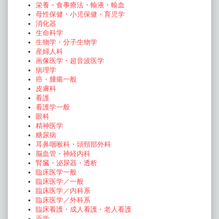
栄養・食事療法・輸液・輸血
母性保健・小児保健・育児学
消化器
生命科学
生物学・分子生物学
産婦人科
画像医学・超音波医学
病理学
癌・腫瘍一般
皮膚科
看護
看護学一般
眼科
精神医学
糖尿病
耳鼻咽喉科・頭頸部外科
脳血管・神経内科
腎臓・泌尿器・透析
臨床医学一般
臨床医学／一般
臨床医学／内科系
臨床医学／外科系
臨床看護・成人看護・老人看護
薬学