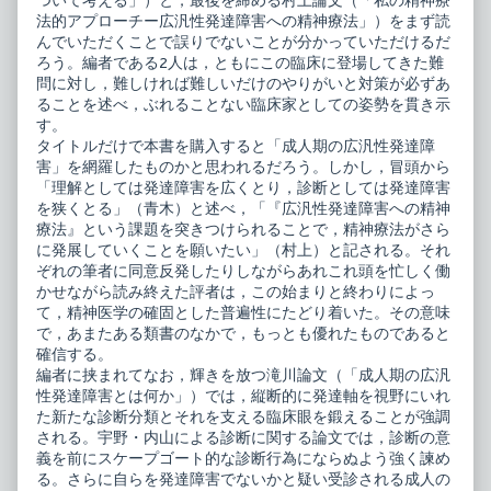
ついて考える」）と，最後を締める村上論文（「私の精神療
法的アプローチー広汎性発達障害への精神療法」）をまず読
んでいただくことで誤りでないことが分かっていただけるだ
ろう。編者である2人は，ともにこの臨床に登場してきた難
問に対し，難しければ難しいだけのやりがいと対策が必ずあ
ることを述べ，ぶれることない臨床家としての姿勢を貫き示
す。
タイトルだけで本書を購入すると「成人期の広汎性発達障
害」を網羅したものかと思われるだろう。しかし，冒頭から
「理解としては発達障害を広くとり，診断としては発達障害
を狭くとる」（青木）と述べ，「『広汎性発達障害への精神
療法』という課題を突きつけられることで，精神療法がさら
に発展していくことを願いたい」（村上）と記される。それ
ぞれの筆者に同意反発したりしながらあれこれ頭を忙しく働
かせながら読み終えた評者は，この始まりと終わりによっ
て，精神医学の確固とした普遍性にたどり着いた。その意味
で，あまたある類書のなかで，もっとも優れたものであると
確信する。
編者に挟まれてなお，輝きを放つ滝川論文（「成人期の広汎
性発達障害とは何か」）では，縦断的に発達軸を視野にいれ
た新たな診断分類とそれを支える臨床眼を鍛えることが強調
される。宇野・内山による診断に関する論文では，診断の意
義を前にスケープゴート的な診断行為にならぬよう強く諫め
る。さらに自らを発達障害でないかと疑い受診される成人の