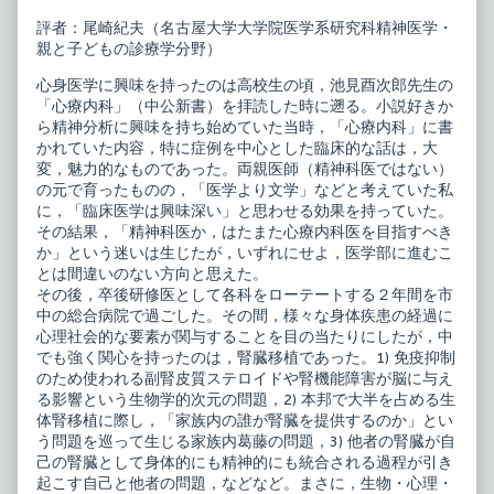
精
専
神
門
評者：尾崎紀夫（名古屋大学大学院医学系研究科精神医学・
科
医
親と子どもの診療学分野）
臨
の
床
た
心身医学に興味を持ったのは高校生の頃，池見酉次郎先生の
リ
め
ュ
の
「心療内科」（中公新書）を拝読した時に遡る。小説好きか
ミ
精
ら精神分析に興味を持ち始めていた当時，「心療内科」に書
エ
神
かれていた内容，特に症例を中心とした臨床的な話は，大
ー
科
変，魅力的なものであった。両親医師（精神科医ではない）
ル
臨
27
床
の元で育ったものの，「医学より文学」などと考えていた私
精
リ
に，「臨床医学は興味深い」と思わせる効果を持っていた。
神
ュ
その結果，「精神科医か，はたまた心療内科医を目指すべき
科
ミ
か」という迷いは生じたが，いずれにせよ，医学部に進むこ
領
エ
域
ー
とは間違いのない方向と思えた。
か
ル
その後，卒後研修医として各科をローテートする２年間を市
ら
27
中の総合病院で過ごした。その間，様々な身体疾患の経過に
み
精
心理社会的な要素が関与することを目の当たりにしたが，中
た
神
心
科
でも強く関心を持ったのは，腎臓移植であった。1) 免疫抑制
身
領
のため使われる副腎皮質ステロイドや腎機能障害が脳に与え
症
域
る影響という生物学的次元の問題，2) 本邦で大半を占める生
published
か
on
ら
体腎移植に際し，「家族内の誰が腎臓を提供するのか」とい
み
う問題を巡って生じる家族内葛藤の問題，3) 他者の腎臓が自
た
己の腎臓として身体的にも精神的にも統合される過程が引き
心
起こす自己と他者の問題，などなど。まさに，生物・心理・
身