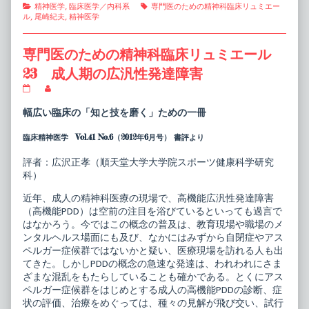
Categories
Tags
精神医学
,
臨床医学／内科系
専門医のための精神科臨床リュミエー
ル
,
尾崎紀夫
,
精神医学
専門医のための精神科臨床リュミエール
23 成人期の広汎性発達障害
専
Read
門
more
医
posts
幅広い臨床の「知と技を磨く」ための一冊
の
by
た
the
臨床精神医学 Vol.41 No.6（2012年6月号） 書評より
め
author
の
of
精
専
評者：広沢正孝（順天堂大学大学院スポーツ健康科学研究
神
門
科）
科
医
臨
の
近年、成人の精神科医療の現場で、高機能広汎性発達障害
床
た
（高機能PDD）は空前の注目を浴びているといっても過言で
リ
め
ュ
の
はなかろう。今ではこの概念の普及は、教育現場や職場のメ
ミ
精
ンタルヘルス場面にも及び、なかにはみずから自閉症やアス
エ
神
ペルガー症候群ではないかと疑い、医療現場を訪れる人も出
ー
科
てきた。しかしPDDの概念の急速な発達は、われわれにさま
ル
臨
23
床
ざまな混乱をもたらしていることも確かである。とくにアス
成
リ
ペルガー症候群をはじめとする成人の高機能PDDの診断、症
人
ュ
状の評価、治療をめぐっては、種々の見解が飛び交い、試行
期
ミ