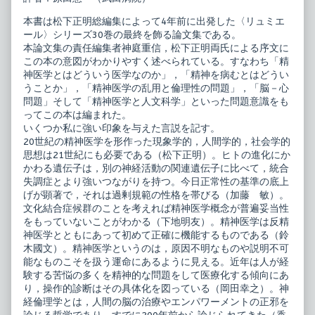
本書は松下正明総編集によって4年前に出発した〈リュミエ
ール〉シリーズ30巻の最終を飾る論文集である。
本論文集の責任編集者神庭重信，松下正明両氏による序文に
この本の意図がわかりやすく述べられている。すなわち「精
神医学とはどういう医学なのか」，「精神を病むとはどうい
うことか」，「精神医学の乱用と倫理性の問題」，「脳－心
問題」そして「精神医学と人文科学」といった問題意識をも
ってこの本は編まれた。
いくつか私に強い印象を与えた言説を記す。
20世紀の精神医学を形作った現象学的，人間学的，社会学的
思想は21世紀にも必要である（松下正明）。ヒトの進化にか
かわる遺伝子は，別の神経活動の関連遺伝子に比べて，統合
失調症とより強いつながりを持つ。今日正常性の基準の底上
げが顕著で，それは過剰規範の性格を帯びる（加藤 敏）。
文化結合症候群のことを考えれば精神医学概念が普遍妥当性
をもっていないことがわかる（下地明友）。精神医学は反精
神医学とともにあって初めて正確に機能するものである（鈴
木國文）。精神医学というのは，原因不明なものや説明不可
能なものこそを扱う運命にあるように見える。近年は人が経
験する苦悩の多くを精神的な問題をして医療化する傾向にあ
り，操作的診断はその具体化を図っている（岡田幸之）。神
経倫理学とは，人間の脳の治療やエンパワーメントの正邪を