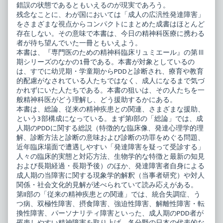
錯誤の状態であるともいえるのが現実であろう。
の
エ
広
ー
残念なことに、わが国においては「成人の広汎性発達障害」
汎
ル
をさまざまな視点からコンパクトにまとめた成書はほとんど
性
23
存在しない。その意味で本書は、今日の精神科医療に携わる
発
成
者が待ち望んでいた一冊ともいえよう。
達
人
障
期
本書は、『専門医のための精神科臨床リュミエール』の第Ⅲ
害
の
期シリーズのなかの1冊である。本書が対象としているの
published
広
は、すでに幼児期・学童期からPDDと診断され、療育や教育
on
汎
性
的配慮がなされている人たちではなく、成人になるまで気づ
発
かれずにいた人たちである。本書の狙いは、その人たちを一
達
般精神科医がどう理解し、どう援助するかにある。
障
本書は、総論、従来の精神疾患との関連、さまざまな援助、
害,
という3部構成になっている。まず第I部の「総論」では、成
人期のPDDに関する総説（特徴的な臨床像、発達心理学的理
解、診断方法と診断の意味および診断の功罪をめぐる問題、
近年臨床場面で遭遇しやすい「発達障害を疑って受診する」
人々の臨床的実態と対応方法、生物学的な特徴と最新の知見
および長期経過・長期予後）のほか、発達障害者自身による
成人期の当障害に関する現象学的解釈（当事者研究）や対人
関係・社会文化的見解が述べられていて読み応えがある。
第II部の「従来の精神疾患との関連」では、統合失調症、う
つ病、双極性障害、摂食障害、強迫性障害、解離性障害・転
換性障害、パーソナリティ障害といった、成人期のPDD者が
罹患しやすい精神障害を取り上げ、各分野の日本の代表的な