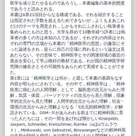
学
医学を成り立たせるものであろうし，本書編集の基本的態度
の
であろうと読みとれる。
思
想,
本書は6章21項目からなる構成である。それを紹介すること
は指定された字数を超えるためできないが，よくもまあこれ
だけのテーマを用意され，しかもそれにふさわしい執筆者を
集められたものと思う。大学を辞めて10数年経つ評者には執
筆者の多くの方は未知の人であるが，それぞれの内容はそれ
ぞれの専門の立場から本書の『精神医学の思想』の趣旨にそ
った論述をされ，徒らに自己の立場に拘わるという論文は見
あたらない。その意味で，精神医学とその関連領域の最近の
進歩を安心して学ぶ格好の教材である。わが国の精神医学研
究陣の健在さとその可能性をあらためて実感することができ
た。
第1章には「精神医学とは何か」と題して本書の基調をなす
内容が明らかにされている。その中で，精神医学は，「精神
疾患に病む人の人間理解」として，脳疾患の次元からみた理
解，気質・体質，パーソナリティの次元から見た理解，現象
学的次元から見た理解，人間学的次元からみた理解，社会・
環境の次元からみた理解よりなる「5次元的精神医学」が解
説されている。DSM-Ⅲがあらわれる前までに精神科医に育
った人たちには，その一部をあげれば懐かしいKraepelin,
Jaspers, Schneider, Kretschmer, Rumke（uはuウムラウ
ト）, Minkowski, von Gebsattel, Binswangerなどの精神科医
の名前が陸続と登場しその学説が病む人の人間理解という視