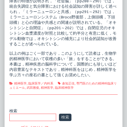
障害の特徴が説明され，「社会脳」（pp288～290）では，
統合失調症と気分障害における社会認知の障害が詳しく述べ
られ，「ミラーニューロンと共感」（pp291～292）では，
ミラーニューロンシステム（Broca野後部，上側頭構，下頭
頭構）と心の理論や共感との関連が説明されている。「オキ
シトシンと自閉症」（pp201～202）では，自閉症児のオキ
シトシン血漿濃度が対照と比較して約半分と有意に低く，モ
デル動物では，オキシトシンの補充により社会的認知が改善
することが述べられている。
以上の例はごく一部であり，このようにして読者は，生物学
的精神医学において収穫の多い「旅」をすることができる。
本書は，精神疾患の脳科学について，国際的にも珍しいほど
内容豊富なテキストであり，精神科医をはじめ，精神医学を
学ぶ方々の座右の書として強くお奨めしたい。
Categories
Tags
精神医学
,
臨床医学／内科系
倉知正佳
,
専門医のための精神科臨床リ
ュミエール
,
武田雅俊
,
精神医学
,
臨床精神医学
Primary
検索
検索
Sidebar