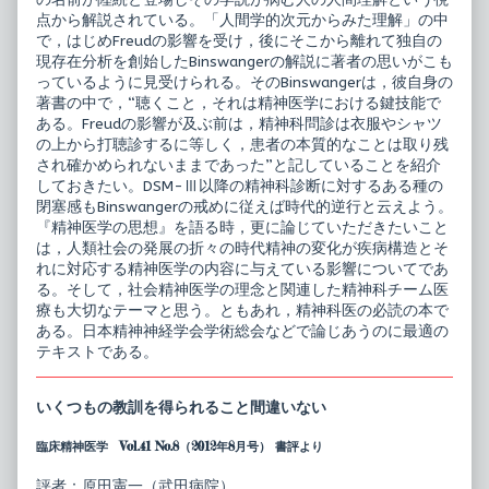
点から解説されている。「人間学的次元からみた理解」の中
で，はじめFreudの影響を受け，後にそこから離れて独自の
現存在分析を創始したBinswangerの解説に著者の思いがこも
っているように見受けられる。そのBinswangerは，彼自身の
著書の中で，“聴くこと，それは精神医学における鍵技能で
ある。Freudの影響が及ぶ前は，精神科問診は衣服やシャツ
の上から打聴診するに等しく，患者の本質的なことは取り残
され確かめられないままであった”と記していることを紹介
しておきたい。DSM-Ⅲ以降の精神科診断に対するある種の
閉塞感もBinswangerの戒めに従えば時代的逆行と云えよう。
『精神医学の思想』を語る時，更に論じていただきたいこと
は，人類社会の発展の折々の時代精神の変化が疾病構造とそ
れに対応する精神医学の内容に与えている影響についてであ
る。そして，社会精神医学の理念と関連した精神科チーム医
療も大切なテーマと思う。ともあれ，精神科医の必読の本で
ある。日本精神神経学会学術総会などで論じあうのに最適の
テキストである。
いくつもの教訓を得られること間違いない
臨床精神医学 Vol.41 No.8（2012年8月号） 書評より
評者：原田憲一（武田病院）