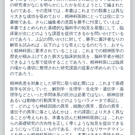
の研究者がなにを明らかにしたかを伝えようとして編まれた
ものである。その意味では，本書はこれまでの類書とは異な
り大きな成功を収めており，精神科医師にとっては役に立つ
書物である。さらに編集者の意図を勝手に忖度していえば，
本書でまとめられた基礎的な脳科学の知見を基盤にして，臨
床家が次にどのような課題を提供できるかを問いかけている
のであろう。上記の問いかけに対して，勝手に書評者なりの
解答を試みれば，以下のような答えになるのだろう。おそら
く精神科医に要求されていることは，これまでの精神医学の
歴史が積み上げてきた膨大な臨床的知見を，脳科学者が検討
できるような形で提供することであろう。精神科医には臨床
の場から適切に整理された研究課題の提案が求められている
のであろう。
精神疾患を対象とした研究に取り組む際には，これまで基礎
医学を区分していた，解剖学・生理学・生化学・遺伝学・薬
理学などといった学問体系の区分は必要ではない。精神症状
あるいは動物の行動異常をどのようなパラメータで表記し
て，どのような神経回路の異常，細胞の異常，蛋白の異常，
遺伝子の異常に落とし込むかは，その課題により大きく異な
ることが考えられる。本書を読んだ精神科医師には，これか
らの基礎研究の方向性を正しく導くような知見を提出できる
ようになってほしいものである。そのようなリサーチマイン
ドを持った精神科医師にとっても，本書は大きな意味を持っ