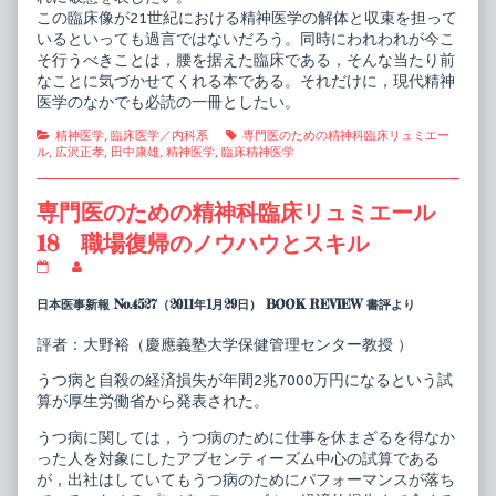
この臨床像が21世紀における精神医学の解体と収束を担って
いるといっても過言ではないだろう。同時にわれわれが今こ
そ行うべきことは，腰を据えた臨床である，そんな当たり前
なことに気づかせてくれる本である。それだけに，現代精神
医学のなかでも必読の一冊としたい。
Categories
Tags
精神医学
,
臨床医学／内科系
専門医のための精神科臨床リュミエー
ル
,
広沢正孝
,
田中康雄
,
精神医学
,
臨床精神医学
専門医のための精神科臨床リュミエール
18 職場復帰のノウハウとスキル
専
Read
門
more
医
posts
日本医事新報 No.4527（2011年1月29日） BOOK REVIEW 書評より
の
by
た
the
評者：大野裕（慶應義塾大学保健管理センター教授 ）
め
author
の
of
うつ病と自殺の経済損失が年間2兆7000万円になるという試
精
専
神
門
算が厚生労働省から発表された。
科
医
臨
の
うつ病に関しては，うつ病のために仕事を休まざるを得なか
床
た
った人を対象にしたアブセンティーズム中心の試算である
リ
め
が，出社はしていてもうつ病のためにパフォーマンスが落ち
ュ
の