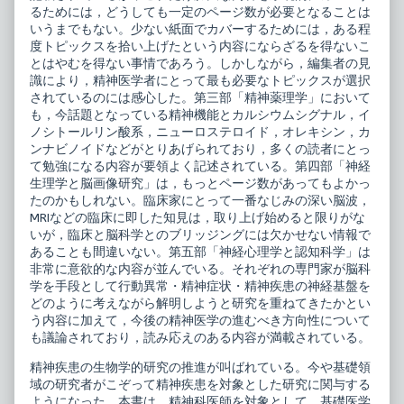
るためには，どうしても一定のページ数が必要となることは
いうまでもない。少ない紙面でカバーするためには，ある程
度トピックスを拾い上げたという内容にならざるを得ないこ
とはやむを得ない事情であろう。しかしながら，編集者の見
識により，精神医学者にとって最も必要なトピックスが選択
されているのには感心した。第三部「精神薬理学」において
も，今話題となっている精神機能とカルシウムシグナル，イ
ノシトールリン酸系，ニューロステロイド，オレキシン，カ
ンナビノイドなどがとりあげられており，多くの読者にとっ
て勉強になる内容が要領よく記述されている。第四部「神経
生理学と脳画像研究」は，もっとページ数があってもよかっ
たのかもしれない。臨床家にとって一番なじみの深い脳波，
MRIなどの臨床に即した知見は，取り上げ始めると限りがな
いが，臨床と脳科学とのブリッジングには欠かせない情報で
あることも間違いない。第五部「神経心理学と認知科学」は
非常に意欲的な内容が並んでいる。それぞれの専門家が脳科
学を手段として行動異常・精神症状・精神疾患の神経基盤を
どのように考えながら解明しようと研究を重ねてきたかとい
う内容に加えて，今後の精神医学の進むべき方向性について
も議論されており，読み応えのある内容が満載されている。
精神疾患の生物学的研究の推進が叫ばれている。今や基礎領
域の研究者がこぞって精神疾患を対象とした研究に関与する
ようになった。本書は，精神科医師を対象として，基礎医学