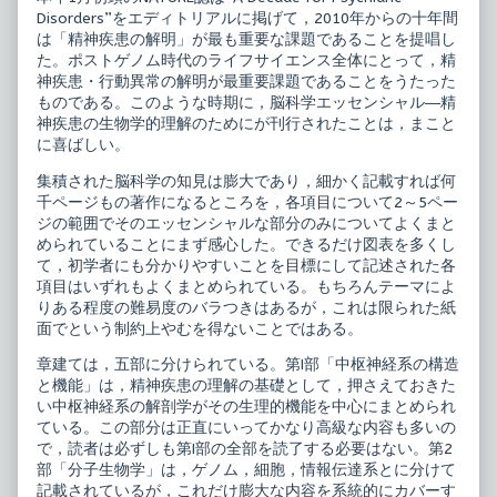
ュ
の
Disorders”をエディトリアルに掲げて，2010年からの十年間
ミ
精
は「精神疾患の解明」が最も重要な課題であることを提唱し
エ
神
た。ポストゲノム時代のライフサイエンス全体にとって，精
ー
科
神疾患・行動異常の解明が最重要課題であることをうたった
ル
臨
16
床
ものである。このような時期に，脳科学エッセンシャル―精
脳
リ
神疾患の生物学的理解のためにが刊行されたことは，まこと
科
ュ
に喜ばしい。
学
ミ
エ
エ
集積された脳科学の知見は膨大であり，細かく記載すれば何
ッ
ー
セ
ル
千ページもの著作になるところを，各項目について2～5ペー
ン
16
ジの範囲でそのエッセンシャルな部分のみについてよくまと
シ
脳
められていることにまず感心した。できるだけ図表を多くし
ャ
科
て，初学者にも分かりやすいことを目標にして記述された各
ル
学
published
エ
項目はいずれもよくまとめられている。もちろんテーマによ
on
ッ
りある程度の難易度のバラつきはあるが，これは限られた紙
セ
面でという制約上やむを得ないことではある。
ン
シ
章建ては，五部に分けられている。第I部「中枢神経系の構造
ャ
ル,
と機能」は，精神疾患の理解の基礎として，押さえておきた
い中枢神経系の解剖学がその生理的機能を中心にまとめられ
ている。この部分は正直にいってかなり高級な内容も多いの
で，読者は必ずしも第I部の全部を読了する必要はない。第2
部「分子生物学」は，ゲノム，細胞，情報伝達系とに分けて
記載されているが，これだけ膨大な内容を系統的にカバーす