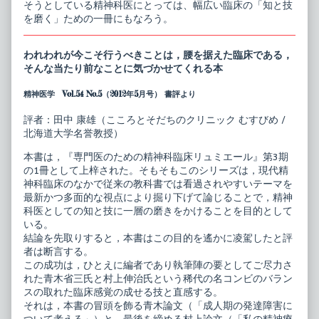
そうとしている精神科医にとっては、幅広い臨床の「知と技
を磨く」ための一冊にもなろう。
われわれが今こそ行うべきことは，腰を据えた臨床である，
そんな当たり前なことに気づかせてくれる本
精神医学 Vol.54 No.5（2012年5月号） 書評より
評者：田中 康雄（こころとそだちのクリニック むすびめ /
北海道大学名誉教授）
本書は，『専門医のための精神科臨床リュミエール』第3期
の1冊として上梓された。そもそもこのシリーズは，現代精
神科臨床のなかで従来の教科書では看過されやすいテーマを
最新かつ多面的な視点により掘り下げて論じることで，精神
科医としての知と技に一層の磨きをかけることを目的として
いる。
結論を先取りすると，本書はこの目的を遙かに凌駕したと評
者は断言する。
この成功は，ひとえに編者であり執筆陣の要としてご尽力さ
れた青木省三氏と村上伸治氏という稀代の名コンビのバラン
スの取れた臨床感覚の成せる技と直感する。
それは，本書の冒頭を飾る青木論文（「成人期の発達障害に