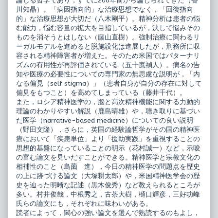
論じる哲学であり，すでに200年前から論じられてきた（香
川知晶）。「病因指向的」な治療思想でなく，「回復指向
的」な治療思想が大切だ（八木剛平）。精神分析は患者の悩
む能力，悩む容量の拡大を目指しているが，決して悩みその
ものを消そうとはしない（藤山直樹）。強制治療に関わるリ
ーガルモデルを進めると脱施設化は進展したが，刑務所に収
容される精神障害者が増えた。そのため米国ではパターナリ
ズムの有用性が再評価されている（五十嵐禎人）。病名の告
知や医療の必要性についての専門家の無思慮な説明が，「内
なる偏見（self stigma）」（患者自身が自分の存在に対して
偏見をもつこと）を高めてしまっている（藤井千代）。
また，ロシア精神医学の，脳と高次精神機能に関する力動的
理論のわかりやすい解説（鹿島晴雄）や，聴き取りに基づい
た医学（narrative-based medicine）についての良い説明
（野田文隆），さらに，英国の経験論哲学がその国の精神医
療において「疾患単位」より「援助実践」を重視することの
思想的基盤になっていることの明示（花村誠一）など，示唆
の富む論文を見いだすことができる。精神医学と宗教文化の
相補性のこと（島薗 進），今日の精神医学の問題点を歴史
の上に跡づける論文（大塚耕太郎）や，米国精神医学会の歴
史を辿った明晰な記述（黒木俊秀）など教えられるところが
多い。村井俊哉，中根秀之，古茶大樹，樋口輝彦，三好功峰
氏らの論文にも，それぞれに味わいがある。
読者によって，関心の強い論文を選んで熟読するのもよし，