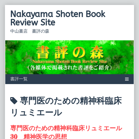
Skip
Nakayama Shoten Book
to
content
Review Site
中山書店 書評の森
Posts
専門医のための精神科臨床
tagged
リュミエール
専門医のための精神科臨床リュミエール
30 精神医学の思想