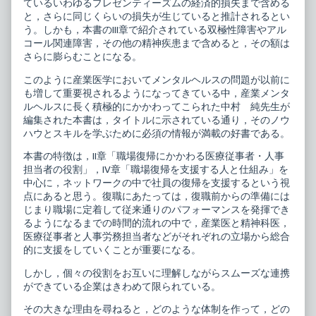
ているいわゆるプレゼンティーズムの経済的損失まで含める
ミ
精
エ
神
と，さらに同じくらいの損失が生じていると推計されるとい
ー
科
う。しかも，本書のIII章で紹介されている双極性障害やアル
ル
臨
コール関連障害，その他の精神疾患まで含めると，その額は
18
床
職
リ
さらに膨らむことになる。
場
ュ
復
ミ
このように産業医学においてメンタルヘルスの問題が以前に
帰
エ
も増して重要視されるようになってきている中，産業メンタ
の
ー
ルヘルスに長く積極的にかかわってこられた中村 純先生が
ノ
ル
ウ
18
編集された本書は，タイトルに示されている通り，そのノウ
ハ
職
ハウとスキルを学ぶために必須の情報が満載の好書である。
ウ
場
と
復
本書の特徴は，II章「職場復帰にかかわる医療従事者・人事
ス
帰
担当者の役割」，IV章「職場復帰を支援する人と仕組み」を
キ
の
ル
ノ
中心に，ネットワークの中で社員の復帰を支援するという視
published
ウ
点にあると思う。復職にあたっては，復職前からの準備には
on
ハ
じまり職場に定着して従来通りのパフォーマンスを発揮でき
ウ
るようになるまでの時間的流れの中で，産業医と精神科医，
と
ス
医療従事者と人事労務担当者などがそれぞれの立場から総合
キ
的に支援をしていくことが重要になる。
ル,
しかし，個々の役割をお互いに理解しながらスムーズな連携
ができている企業はきわめて限られている。
その大きな理由を尋ねると，どのような体制を作って，どの