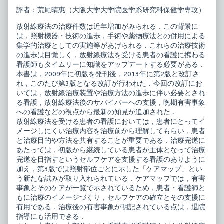
ラ
the
評者：荒尾晴惠（大阪大学大学院医学系研究科保健学専攻）
ク
author
テ
of
放射線療法の治療件数は近年増加がみられる．この背景に
ィ
ベ
ス
ス
は，照射機器・技術の進歩，手術や薬物療法との併用による
コ
ト・
集学的治療としての実施等があげられる．これらの治療技術
レ
プ
の進歩は目覚しく，放射線療法を受ける患者の看護に携わる
ク
ラ
看護師もタイムリーに知識をアップデートする必要がある．
シ
ク
ョ
テ
本書は，2009年に初版を発刊後，2013年に第2版と改訂さ
ン
ィ
れ，このたび第3版となる改訂が行われた．今回の改訂にお
が
ス
いては，放射線治療装置や治療方法の進歩に伴い必要とされ
ん
コ
る看護，放射線療法後のサバイバーへの支援，晩期有害事象
放
レ
射
ク
への看護などの視点から最新の知見が追加された．
線
シ
放射線療法を受ける患者の看護においては，患者にとってイ
療
ョ
メージしにくい治療内容を治療前から理解してもらい，患者
法
ン
と治療目的や方法を共有することが重要である．治療完遂に
ケ
が
ア
ん
あたっては，初版から継続している患者が主体となって治療
ガ
放
完遂を目指すというセルフケアを支援する看護のありように
イ
射
加え，第3版では照射部位ごとに示した「ケアマップ」とい
ド
線
第
療
う新たな試みが取り入れられている．ケアマップでは，有害
3
法
事象とそのケアが一覧で示されているため，患者・看護師と
版
ケ
もに治療のイメージづくり，セルフケアの確立とその支援に
published
ア
有用である．治療後の有害事象が明記されている点は，退院
on
ガ
イ
指導にも活用できる．
ド