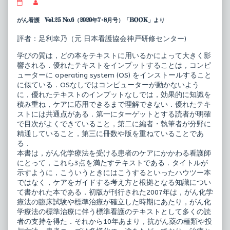
ベ
Read
ス
more
ト・
posts
がん看護 Vol.25 No.6（2020年7･8月号）「BOOK」より
プ
by
ラ
the
評者：足利幸乃（元 日本看護協会神戸研修センター)
ク
author
テ
of
学びの質は，どの本をテキストに用いるかによって大きく影
ィ
ベ
ス
ス
響される．優れたテキストをインプットすることは，コンピ
コ
ト・
ューターに operating system (OS) をインストールすること
レ
プ
に似ている．OSなしではコンピューターが動かないよう
ク
ラ
に，優れたテキストのインプットなしでは，効果的に知識を
シ
ク
ョ
テ
積み重ね，ケアに応用できるまで理解できない．優れたテキ
ン
ィ
ストには共通点がある．第一にターゲットとする読者が明確
が
ス
で目次がよくできていること，第二に編者・執筆者が分野に
ん
コ
精通していること，第三に冊数や版を重ねていることであ
化
レ
学
ク
る．
療
シ
本書は，がん化学療法を受ける患者のケアにかかわる看護師
法
ョ
にとって，これら3点を満たすテキストである．タイトルが
ケ
ン
示すように，こういうときにはこうするといったハウツー本
ア
が
ガ
ん
ではなく，ケアをガイドする考え方と根拠となる知識につい
イ
化
て書かれた本である．初版が刊行された2007年は，がん化学
ド
学
療法の臨床試験や標準治療が確立した時期にあたり，がん化
第
療
3
法
学療法の標準治療に伴う標準看護のテキストとして多くの読
版
ケ
者の支持を得た．それから10年あまり，抗がん薬の種類や投
published
ア