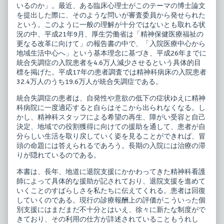
いるのか」。最近、ある臨床心理士がこのテーマの博士論文
ノ
支
ー
援
を提出した際に、そのような問いが審査委員から発せられた
ト
ビ
という。このように一般の理解が十分ではないとも取れる状
published
ギ
況の中、平成21年9月、厚生労働省は「精神保健医療福祉の
on
ナ
更なる改革に向けて」の報告書の中で、「入院医療中心から
ー
ズ
地域生活中心へ」という基本理念に基づき、平成26年までに
ノ
統合失調症の入院患者を4.6万人減少させるという具体的目
ー
標を掲げた。平成17年の患者調査では精神科病床の入院患者
ト,
32.4万人のうち19.6万人が統合失調症である。
統合失調症の患者は、自発性や意欲の低下の症状ゆえに精神
科病院に一度適応すると自らはそこから出られなくなる。し
かし、精神科スタッフによる希望の再生、障がい受容と自己
決定、地域での役割獲得に向けての援助を通して、患者が自
分らしい生活を取り戻していく姿を見ることができれば、冒
頭の命題には答えられるであろう。長期の入院には治療の滞
りが隠れているのである。
本書は、長年、地道に退院支援にかかわってきた精神科看護
師によって具体的な援助が記されており、退院支援を進めて
いくことのすばらしさを私たちに伝えてくれる。患者は回復
していくのである。現行の診療報酬上の評価がこういった個
別支援にはまだまだ不十分とはいえ、徐々に新たな制度がで
きており、その利用の仕方が詳述されていることもうれし