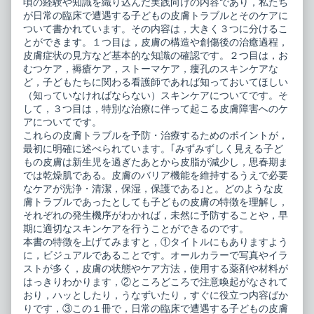
ド
ビ
頃の経験や知識を織り込んだ実践向けの内容であり，私たち
published
ジ
が日常の臨床で遭遇する子どもの皮膚トラブルとそのケアに
on
ュ
ついて書かれています。その内容は，大きく３つに分けるこ
ア
とができます。１つ目は，皮膚の構造や創傷後の治癒過程，
ル
ガ
皮膚症状の見方など基本的な知識の確認です。２つ目は，お
イ
むつケア，褥瘡ケア，ストーマケア，瘻孔のスキンケアな
ド,
ど，子どもたちに関わる看護師であれば知っておいてほしい
（知っていなければならない）スキンケアについてです。そ
して，３つ目は，特別な治療に伴って起こる皮膚障害へのケ
アについてです。
これらの皮膚トラブルを予防・治療するためのポイントが，
最初に明確に述べられています。｢みずみずしく見える子ど
もの皮膚は新生児を過ぎたあとから皮脂が減少し，思春期ま
では乾燥肌である。皮膚のバリア機能を維持するうえで必要
なケアが洗浄・清潔，保湿，保護である｣と。どのような皮
膚トラブルであったとしても子どもの皮膚の特徴を理解し，
それぞれの発生機序がわかれば，未然に予防することや，早
期に適切なスキンケアを行うことができるのです。
本書の特徴を上げてみますと，①タイトルにもありますよう
に，ビジュアルであることです。オールカラーで写真やイラ
ストが多く，皮膚の状態やケア方法，使用する薬剤や材料が
はっきりわかります，②ところどころで注意喚起がなされて
おり，ハッとしたり，うなずいたり，すぐに役立つ内容ばか
りです，③この１冊で，日常の臨床で遭遇する子どもの皮膚