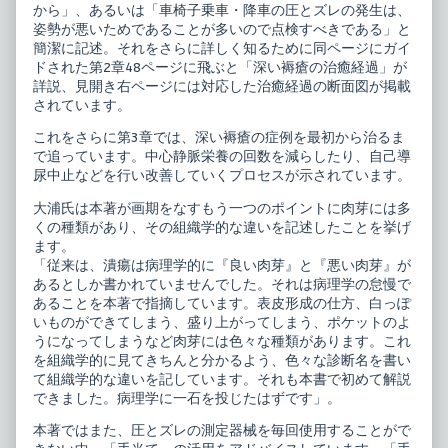
から」、あるいは「車椅子乗車・降車の圧とズレの発生は、
姿勢が悪いためであることが多いので点検すべきである」と
簡潔に記述。それをさらに詳しく知るために同ページにガイ
ドされた第2章48ページに飛ぶと「深い褥瘡の治癒経過」が
詳説、見開き右ページには対応した治癒経過の断面図が掲載
されています。
これをさらに第3章では、深い褥瘡の症例を最初から治るま
で追っています。中心静脈栄養の回数を減らしたり、自己導
尿中止などを行い改善していくプロセスが示されています。
大浦氏は本著が画期をなすもう一つのポイントに肉芽には多
くの種類があり、その組織学的な違いを記述したことを挙げ
ます。
「従来は、潰瘍は病理学的に『良い肉芽』と『悪い肉芽』が
あるとしか書かれていませんでした。それは病理学の怠慢で
あることを本著で指摘しています。表皮形成の仕方、白っぽ
いものができてしまう、盛り上がってしまう、ポケットのよ
うになってしまうなど肉芽には色々な種類があります。これ
を組織学的に見てきちんと分かるよう、色々な診断名を書い
て組織学的な違いを記しています。それも本書で初めて解説
できました。病理学に一石を投じたはずです」。
本著ではまた、圧とズレの測定器械を毎回使用することがで