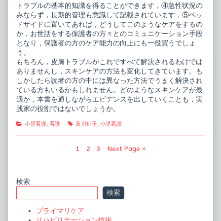
トラブルの基本的知識を得ることができます，④急性状況の
みならず，長期的管理も意識して記載されています，⑤ベッ
ドサイドに置いてあれば，どうしてこのようなケアをするの
か，お世話をする保護者の方々とのコミュニケーション手段
となり，保護者の方のケア能力の向上にも一役買うでしょ
う。
もちろん，皮膚トラブルがこれですべて解決されるわけでは
ありませんし，スキンケアの方法も変化してきています。も
しかしたら読者の方の中には異なった方法でうまく解決され
ている方もいるかもしれません。どのようなスキンケアが最
適か，本書を通しながらエビデンスを出していくことも，実
践家の役割ではないでしょうか。
Categories
Tags
小児看護
,
看護
及川郁子
,
小児看護
投
Page
Page
Page
1
2
3
Next Page »
稿
の
Primary
検索
ペ
検索
Sidebar
ー
プライマリケア
ジ
リハビリテーション技術