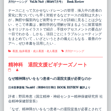
月刊ナーシング Vol.34 No.8（2014年7月号） Book Review
ー
of
ブ
ド
管
レ
ナースにとって欠かせないドレーンの管理．挿入中の患者の
理
ー
変化に気づいていち早く対処するなどナースの役割は大きい
＆
ン・
が，胸腔や脳室内など術野をナースが詳細に見ることは少な
ケ
チ
ア
ュ
い．そこで本書は，解剖学的な理解が深まるように留置場所
ガ
ー
をオリジナルイラストで紹介．手技やアセスメントの要点が
イ
ブ
一目でわかる．しかも，項目ごとにトラブルシューティング
ド
管
をまとめていて，いざというときの備えにもなる．最善のケ
published
理
on
＆
アヘ，ぜひ本書を活用したい．
ケ
ア
Categories
Tags
看護
,
臨床看護・成人看護・老人看護
月刊ナーシング
ガ
イ
ド,
精神科 退院支援ビギナーズノート
精
Read
神
more
科
posts
なぜ精神障がいをもつ患者への退院支援が必要なのか
退
by
院
the
日本医事新報 No.4482（2010年3月20日 BOOK REVIEW 書評より
支
author
援
of
ビ
精
評者：野田寿恵（国立精神・神経センター精神保健研究所 社
ギ
神
会精神保健部室長）
ナ
科
ー
退
「なぜ、精神障がいをもつ患者への退院促進が必要とされて
ズ
院