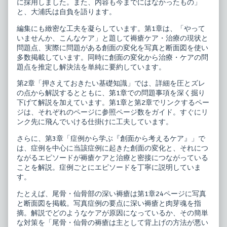
に採用しました。また、内容も今までにはなかったもの」
と、大浦氏は自負を語ります。
編集にも緻密な工夫を凝らしています。第1章は、「やって
いませんか、こんなケア」と題して褥瘡ケア・治療の現状と
問題点、実際に問題がある創面の変化を写真と断面図を使い
多数掲載しています。同時に創面の変化から治療・ケアの問
題点を推定し解決法を単純に要約しています。
第2章「押さえておきたい基礎知識」では、詳細を圧とズレ
の点から解説するとともに、第1章での問題事項を深く掘り
下げて解説を加えています。第1章と第2章でリンクするペー
ジは、それぞれのページに参照ページ数をガイド。すぐにリ
ンク先に飛んでいける仕掛けに工夫しています。
さらに、第3章「症例から学ぶ『創面から考えるケア』」で
は、症例を中心に当該症例に起きた創面の変化と、それにつ
ながるエピソードが褥瘡ケアと治療と密接につながっている
ことを解説。症例ごとにエピソードを丁寧に説明していま
す。
たとえば、尾骨・仙骨部の深い褥瘡は第1章24ページに写真
と断面図を掲載。写真症例の要点に深い褥瘡と肉芽魂を指
摘。解説でどのようなケアが原因になっているか、その簡単
な対策を「尾骨・仙骨の褥瘡は主として背上げの方法が悪い