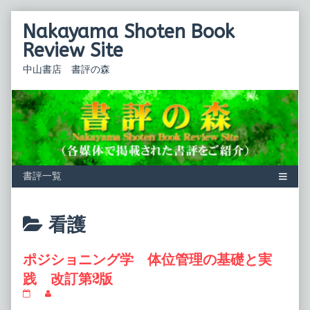
Skip
Nakayama Shoten Book
to
content
Review Site
中山書店 書評の森
Posts
看護
categoriezed
ポジショニング学 体位管理の基礎と実
as
践 改訂第2版
ポ
Read
ジ
more