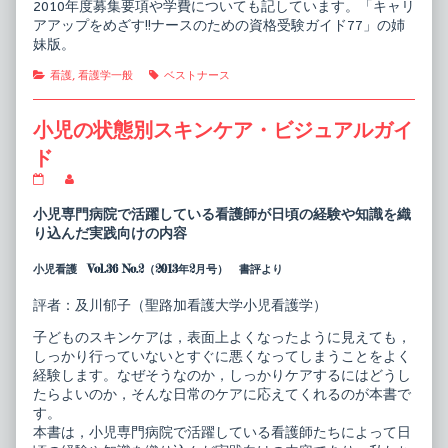
2010年度募集要項や学費についても記しています。「キャリ
す！！
プ
アアップをめざす!!ナースのための資格受験ガイド77」の姉
ナ
ア
ー
ッ
妹版。
ス
プ
の
を
Categories
Tags
看護
,
看護学一般
ベストナース
た
め
め
ざ
の
す！！
小児の状態別スキンケア・ビジュアルガイ
大
ナ
学
ー
ド
院
ス
受
の
小
Read
験
た
児
more
ガ
め
の
posts
小児専門病院で活躍している看護師が日頃の経験や知識を織
イ
の
状
by
り込んだ実践向けの内容
ド
大
態
the
published
学
別
author
on
院
小児看護 Vol.36 No.2（2013年2月号） 書評より
ス
of
受
キ
小
験
ン
児
評者：及川郁子（聖路加看護大学小児看護学）
ガ
ケ
の
イ
ア・
状
子どものスキンケアは，表面上よくなったように見えても，
ド,
ビ
態
しっかり行っていないとすぐに悪くなってしまうことをよく
ジ
別
ュ
ス
経験します。なぜそうなのか，しっかりケアするにはどうし
ア
キ
たらよいのか，そんな日常のケアに応えてくれるのが本書で
ル
ン
す。
ガ
ケ
本書は，小児専門病院で活躍している看護師たちによって日
イ
ア・