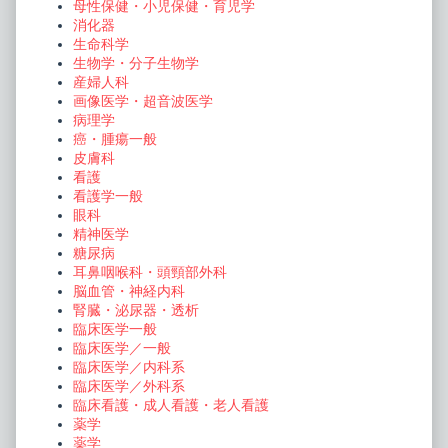
母性保健・小児保健・育児学
消化器
生命科学
生物学・分子生物学
産婦人科
画像医学・超音波医学
病理学
癌・腫瘍一般
皮膚科
看護
看護学一般
眼科
精神医学
糖尿病
耳鼻咽喉科・頭頸部外科
脳血管・神経内科
腎臓・泌尿器・透析
臨床医学一般
臨床医学／一般
臨床医学／内科系
臨床医学／外科系
臨床看護・成人看護・老人看護
薬学
薬学