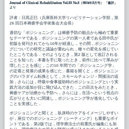
シ
posts
Journal of Clinical Rehabilitation Vol.33 No.3（2024年3月号） 「書評」
ョ
by
より
ニ
the
ン
author
評者：日髙正巳（兵庫医科大学リハビリテーション学部，第
グ
of
26 回日本褥瘡学会学術集会大会長）
学
ポ
体
ジ
位
シ
適切な「ポジショニング」は褥瘡予防の観点から極めて重要
管
ョ
なテーマである．ポジショニングの第一人者である田中氏が
理
ニ
初版を発刊されてから10年が経過し，その間，ポジショニン
の
ン
グについての研究と議論が重ねられ，種々の変化を感じてい
基
グ
礎
学
たところである．そのようなとき，第2 版として改訂される
と
体
ことを知った．本書を手に取ったとき，前作に比べて厚みが
実
位
増したことを感じ，この10 年間での「ポジショニング学」
践
管
の定着と発展の成果を感じた．書籍を開くと，ポジショニン
改
理
訂
の
グのパラダイム転換として，スモールチェンジ・間接法の追
第
基
加，さらには，呼吸や食事援助時のポジショニングという実
2
礎
践方法の追加が目に飛び込んできた．この目次をみたとき，
版
と
褥瘡ケアが治療から予防へ，さらには，生活へという視点の
published
実
on
践
広がりとも大いに関連し，ポジショニング学が進化している
改
ことを実感した．
訂
第
ポジショニングと聞くと，臥床時のケアをイメージしやすい
2
が，座位でのポジショニング（シーティング）も重要なポイ
版,
ントである．第2版では，理学療法士の前重氏が編集にも加