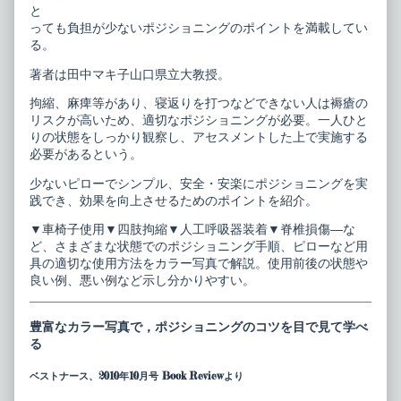
ポ
ら
と
ジ
く
っても負担が少ないポジショニングのポイントを満載してい
シ
＆
ョ
シ
る。
ニ
ン
ン
プ
著者は田中マキ子山口県立大教授。
グ
ル
published
ポ
拘縮、麻痺等があり、寝返りを打つなどできない人は褥瘡の
on
ジ
リスクが高いため、適切なポジショニングが必要。一人ひと
シ
りの状態をしっかり観察し、アセスメントした上で実施する
ョ
ニ
必要があるという。
ン
グ,
少ないピローでシンプル、安全・安楽にポジショニングを実
践でき、効果を向上させるためのポイントを紹介。
▼車椅子使用▼四肢拘縮▼人工呼吸器装着▼脊椎損傷―な
ど、さまざまな状態でのポジショニング手順、ピローなど用
具の適切な使用方法をカラー写真で解説。使用前後の状態や
良い例、悪い例など示し分かりやすい。
豊富なカラー写真で，ポジショニングのコツを目で見て学べ
る
ベストナース、2010年10月号 Book Reviewより