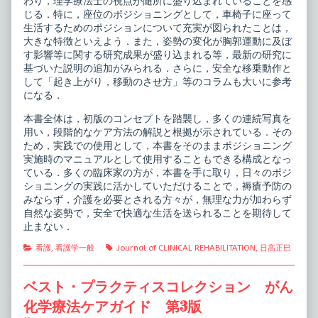
わり，理学療法士の視点が随所に盛り込まれていることを感
じる．特に，座位のポジショニングとして，車椅子に座って
生活するためのポジションについて充実が図られたことは，
大きな特徴といえよう．また，姿勢の変化が胸郭運動に及ぼ
す影響等に関する研究成果が盛り込まれる等，最新の研究に
基づいた説明の追加がみられる．さらに，安全な移乗動作と
して「起き上がり，移動のさせ方」等のコラムも大いに参考
になる．
本書全体は，初版のコンセプトを踏襲し，多くの連続写真を
用い，段階的なケア方法の解説と根拠が示されている．その
ため，実践での使用として，本書をそのままポジショニング
実施時のマニュアルとして使用することもできる構成となっ
ている．多くの臨床家の方が，本書を手に取り，日々のポジ
ショニングの実践に活かしていただけることで，褥瘡予防の
みならず，介護を必要とされる方々が，無理な力が加わらず
自然な姿勢で，安全で快適な生活を送られることを期待して
止まない．
Categories
Tags
看護
,
看護学一般
Journal of CLINICAL REHABILITATION
,
日髙正巳
ベスト・プラクティスコレクション がん
化学療法ケアガイド 第3版