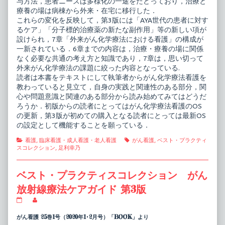
与方法，患者ニーズは多様化の一途をたどっており，治療と
on
ガ
療養の場は病棟から外来・在宅に移行した．
イ
ド
これらの変化を反映して，第3版には「AYA世代の患者に対す
第
るケア」「分子標的治療薬の新たな副作用」等の新しい項が
3
設けられ，7章「外来がん化学療法における看護」の構成が
版,
一新されている．6章までの内容は，治療・療養の場に関係
なく必要な共通の考え方と知識であり，7章は，思い切って
外来がん化学療法の課題に絞った内容となっている.
読者は本書をテキストにして執筆者からがん化学療法看護を
教わっていると見立て，自身の実践と関連性のある部分，関
心や問題意識と関連のある部分から読み始めてみてはどうだ
ろうか．初版からの読者にとってはがん化学療法看護のOS
の更新，第3版が初めての購入となる読者にとっては最新OS
の設定として機能することを願っている．
Categories
Tags
看護
,
臨床看護・成人看護・老人看護
がん看護
,
ベスト・プラクティ
スコレクション
,
足利幸乃
ベスト・プラクティスコレクション がん
放射線療法ケアガイド 第3版
ベ
Read
ス
more
ト・
posts
がん看護 25巻1号（2020年1･2月号）「BOOK」より
プ
by