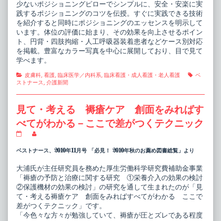
少ないポジショニングピローでシンプルに、安全・安楽に実
践するポジショニングのコツを伝授。すぐに実践できる技術
を紹介すると同時にポジショニングのエッセンスを明示して
います。体位の評価に始まり、その効果を向上させるポイン
ト、円背・四肢拘縮・人工呼吸器装着患者などケース別対応
を掲載。豊富なカラー写真を中心に展開しており、目で見て
学べます。
Categories
Tags
皮膚科
,
看護
,
臨床医学／内科系
,
臨床看護・成人看護・老人看護
ベ
ストナース
,
介護新聞
見て・考える 褥瘡ケア 創面をみればす
べてがわかる－ここで差がつくテクニック
見
Read
て・
more
考
posts
ベストナース、2010年11月号 「必見！ 2010年秋のお薦め図書総覧」より
え
by
る
the
大浦氏が主任研究員を務めた厚生労働科学研究費補助金事業
褥
author
「褥瘡の予防と治療に関する研究 ①栄養介入の効果の検討
瘡
of
ケ
見
②保護機材の効果の検討」の研究を通して生まれたのが「見
ア
て・
て・考える褥瘡ケア 創面をみればすべてがわかる ここで
創
考
差がつくテクニック」です。
面
え
「今色々な方々が勉強していて、褥瘡が圧とズレである程度
を
る