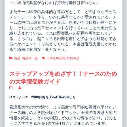
い。経済的基盤がなければ持続可能性は探れない。
またチーム医療の具体的な進め方として、どのようなアセス
メントシートを作り、いかに共有するかが示されている。チ
ームの中には患者自身が含まれ、患者がもつ目標が第一にあ
り、それに沿ったアセスメントを行っていくことの重要性も
織り込まれている。これは即実践への応用を可能にしてい
る。さらには、起こりうる困難を前にどのような対処ができ
るのかのヒントまで与えてくれる。本書は退院支援にかかわ
る全職種に有用な一冊となろう。
Categories
Tags
看護
,
看護学一般
日本医事新報
,
野田寿恵
ステップアップをめざす！！ナースのため
の大学院受験ガイド
ス
Read
テ
more
ッ
posts
ベストナース、2010年3月号 Book Reviewより
プ
by
ア
the
看護系大学の大学院で、より高度で専門的な看護を学びたい
ッ
author
ナース向けの大学院受験ガイドブック。全国の看護系大学の
プ
of
を
ス
情報を網羅し、どの大学院にどのような専攻があり、どのよ
め
テ
うに入学できるかを1大学院1頁ごとにまとめています。
ざ
ッ