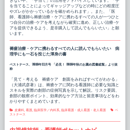
きない中、「手当て」の活用をアドバイスしています。「手
を当てることによってギャッジアップなどの時にどの程度圧
やズレがかかっているかを確かめられます」。また、「医
師、看護師ら褥瘡治療・ケアに携わるすべての人が一つひと
つ自分の治療･ケアを考えながら確実に進め、正しい治療･ケ
アを提供できるよう、是非購入して読んでもらいたい」と願
います。
褥瘡治療・ケアに携わるすべての人に読んでもらいたい 病
理学にも一石を投じた渾身の書
ベストナース、2010年11月号 「必見！ 2010年秋のお薦め図書総覧」より抜
粋
「見て・考える 褥瘡ケア 創面をみればすべてがわかる」
（大浦武彦著）は、褥瘡ケアに関わる看護師に必要な知識と
スキルを実際の創部の症例写真を示して解説。リスク要因、
創部の観察ポイント、効果的なケア方法と留意事項などをわ
かりやすくまとめています。
Categories
Tags
皮膚科
,
看護
,
臨床医学／内科系
,
臨床看護・成人看護・老人看護
ベ
ストナース