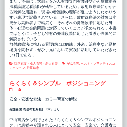
また，本書は，大部分をがん看護専門看護師やがん放射線療
第
法看護認定看護師が執筆しているため，放射線療法にかかわ
3
る難解な用語も，現場の看護師の理解が進むようにわかりや
版,
すい表現で記載されている．さらに，放射線療法の対象は小
児から高齢者まで幅広く，それぞれの発達段階に応じた身
体・心理社会的問題に対応していくことが求められる．本書
ではとくに，子ども特有の発達段階に応じた看護が具体的に
解説されている.
放射線療法に携わる看護師には病練，外来，治療室など勤務
場所を問わず，ぜひ手元において実践に活用していただきた
い1冊である．
Categories
Tags
臨床看護・成人看護・老人看護
がん看護
,
ベスト・プラクティスコ
レクション
,
荒尾晴惠
らくらく＆シンプル ポジショニング
ら
Read
く
more
ら
posts
安全・安楽な方法 カラー写真で解説
く
by
＆
the
介護新聞 2010年11月4日 「本」より
シ
author
ン
of
プ
ら
中山書店から刊行された「らくらく＆シンプルポジショニン
ル
く
グ」は患者や介護される人にとって安全・安楽で、介護者に