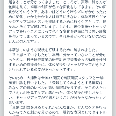
み
褥
起きることが分かってきました。ところが、実際に皆さんが
れ
瘡
創面を見て、褥瘡の創面が色々な変化をしてきます。その変
ば
ケ
化がどういうケア、あるいはどういう圧やズレがかかったた
す
ア
めに変化したかを分かる人は非常に少ない。体位変換やギャ
べ
創
て
面
ッジアップは圧とズレを排除するために行うケアとして、良
が
を
かれと考えて実施しています。しかし、体位変換やギャッジ
わ
み
アップを行うことによって色々な変化を創面に与え悪い影響
か
れ
る
ば
を与えてしまっているのです。それを分かっていないのがほ
－
す
とんどの人です」。
こ
べ
こ
て
本著はこのような現状を打破するために編まれました。
で
が
「常々思っていましたが、本当に分かっていないことが分か
差
わ
が
か
ったのは、科学研究事業の研究計画で栄養介入の効果を検討
つ
る
するための前提条件に、体位変換やギャッジアップがきちん
く
－
と行われている必要があったからです」。
テ
こ
ク
こ
そのため、大浦氏は全国35病院で当該病院スタッフと一緒に
ニ
で
褥瘡回診を行いました。「登録してくれようとする病院は、
ッ
差
ク
が
みなケアの質のレベルが高い病院ばかりです。そこの人たち
published
つ
でさえも創を見てケアが悪かった、体位変換が少しおかし
on
く
い、ギャッジアップが問題ということが分からなかった」と
テ
ク
言います。
ニ
「真剣に創面を見るとそれがどんな創か、どんなケアを行っ
ッ
たからできた創かが分かるので、端的な表現としてタイトル
ク,