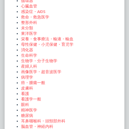
循環器
心臓血管
感染症・AIDS
救命・救急医学
整形外科
未分類
東洋医学
栄養・食事療法・輸液・輸血
母性保健・小児保健・育児学
消化器
生命科学
生物学・分子生物学
産婦人科
画像医学・超音波医学
病理学
癌・腫瘍一般
皮膚科
看護
看護学一般
眼科
精神医学
糖尿病
耳鼻咽喉科・頭頸部外科
脳血管・神経内科