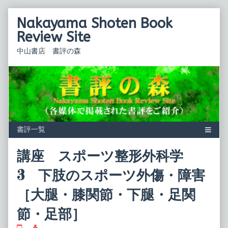
Skip
Nakayama Shoten Book
to
content
Review Site
中山書店 書評の森
講座 スポーツ整形外科学
3 下肢のスポーツ外傷・障害
［大腿・膝関節・下腿・足関
節・足部］
講
Read