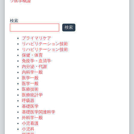
post:
ツ医学概論
ナ
ビ
Primary
検索
ゲ
検索
ー
Sidebar
プライマリケア
シ
リハビリテーション技術
ョ
リハビリテーション技術
保健・体育
ン
免疫学・血清学
内分泌・代謝
内科学一般
医学一般
医学一般
医療技術
医療統計学
呼吸器
基礎医学
基礎医学関連科学
外科学一般
小児看護
小児科