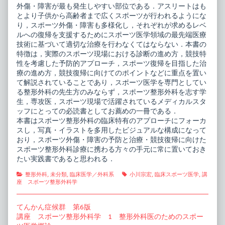
外傷・障害が最も発生しやすい部位である．アスリートはも
関
腿・
節・
膝
とより子供から高齢者まで広くスポーツが行われるようにな
足
関
り，スポーツ外傷・障害も多様化し，それぞれが求めるレベ
部］
節・
ルへの復帰を支援するためにスポーツ医学領域の最先端医療
published
下
技術に基づいて適切な治療を行わなくてはならない．本書の
on
腿・
足
特徴は，実際のスポーツ現場における診断の進め方，競技特
関
性を考慮した予防的アプローチ，スポーツ復帰を目指した治
節・
療の進め方，競技復帰に向けてのポイントなどに重点を置い
足
て解説されていることであり，スポーツ医学を専門としてい
部］,
る整形外科の先生方のみならず，スポーツ整形外科を志す学
生，専攻医，スポーツ現場で活躍されているメディカルスタ
ッフにとっての必読書としてお薦めの一冊である．
本書はスポーツ整形外科の臨床特有のアプローチにフォーカ
スし，写真・イラストを多用したビジュアルな構成になって
おり，スポーツ外傷・障害の予防と治療・競技復帰に向けた
スポーツ整形外科診療に携わる方々の手元に常に置いておき
たい実践書であると思われる．
Categories
Tags
整形外科
,
未分類
,
臨床医学／外科系
小川宗宏
,
臨床スポーツ医学
,
講
座 スポーツ整形外科学
投
Previous
てんかん症候群 第6版
post:
Next
講座 スポーツ整形外科学 1 整形外科医のためのスポー
稿