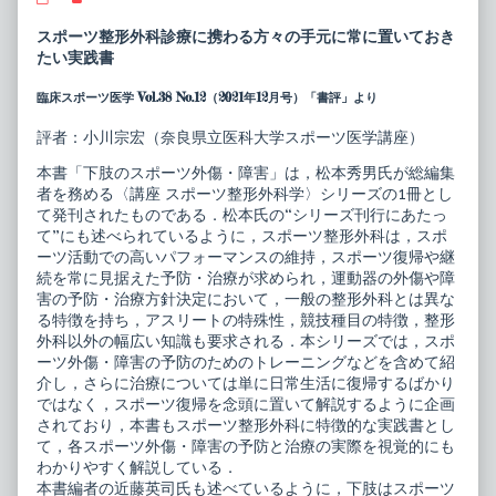
座
more
ス
posts
スポーツ整形外科診療に携わる方々の手元に常に置いておき
ポ
by
たい実践書
ー
the
ツ
author
臨床スポーツ医学 Vol.38 No.12（2021年12月号）「書評」より
整
of
形
講
外
座
評者：小川宗宏（奈良県立医科大学スポーツ医学講座）
科
ス
学
ポ
本書「下肢のスポーツ外傷・障害」は，松本秀男氏が総編集
3
ー
者を務める〈講座 スポーツ整形外科学〉シリーズの1冊とし
下
ツ
肢
整
て発刊されたものである．松本氏の“シリーズ刊行にあたっ
の
形
て”にも述べられているように，スポーツ整形外科は，スポ
ス
外
ーツ活動での高いパフォーマンスの維持，スポーツ復帰や継
ポ
科
続を常に見据えた予防・治療が求められ，運動器の外傷や障
ー
学
ツ
3
害の予防・治療方針決定において，一般の整形外科とは異な
外
下
る特徴を持ち，アスリートの特殊性，競技種目の特徴，整形
傷・
肢
外科以外の幅広い知識も要求される．本シリーズでは，スポ
障
の
ーツ外傷・障害の予防のためのトレーニングなどを含めて紹
害
ス
［大
ポ
介し，さらに治療については単に日常生活に復帰するばかり
腿・
ー
ではなく，スポーツ復帰を念頭に置いて解説するように企画
膝
ツ
されており，本書もスポーツ整形外科に特徴的な実践書とし
関
外
て，各スポーツ外傷・障害の予防と治療の実際を視覚的にも
節・
傷・
下
障
わかりやすく解説している．
腿・
害
本書編者の近藤英司氏も述べているように，下肢はスポーツ
足
［大