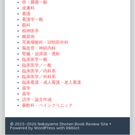
癌・腫瘍一般
皮膚科
看護
看護学一般
眼科
精神医学
糖尿病
耳鼻咽喉科・頭頸部外科
脳血管・神経内科
腎臓・泌尿器・透析
臨床医学一般
臨床医学／一般
臨床医学／内科系
臨床医学／外科系
臨床看護・成人看護・老人看護
薬学
薬学
語学・論文作成
麻酔科・ペインクリニック
© 2015–2026 Nakayama Shoten Book Review Site
•
Powered by
WordPress
with
Inkblot