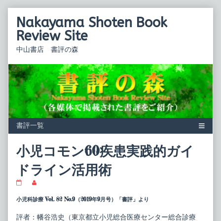
Skip
Nakayama Shoten Book
to
content
Review Site
中山書店 書評の森
小児コモン60疾患実践的ガイ
ドライン活用術
小
Read
児
more
コ
posts
小児科診療 Vol. 82 No.9（2019年9月号）「書評」より
モ
by
ン
the
評者：幡谷浩史（東京都立小児総合医療センター総合診療
60
author