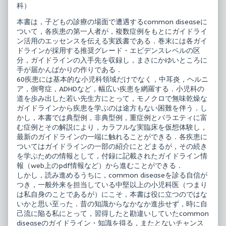
科）
疾
of
患
小
実
児
本書は，子どもの診療の場面で遭遇するcommon diseaseに
践
コ
ついて，各疾患の第一人者が，複数症例をもとにガイドライ
的
モ
ン活用のエッセンスを伝える実践書である．巻末には各ガイ
ガ
ン
ドラインが採用する推奨グレード・エビデンスレベルの区
イ
60
ド
疾
分，ガイドラインの入手先を収録し，まさにかゆいところに
ラ
患
手が届かんばかりの作りである．
イ
実
60疾患には基本的な小児科領域だけでなく，中耳炎，ヘルニ
ン
践
ア，側弯症，ADHDなど，幅広い疾患を網羅する．小児科の
活
的
用
ガ
道を歩み出した若い先生方にとって，モノクロで無味乾燥な
術
イ
ガイドラインから疾患を学ぶのは途方もない困難を伴う．し
published
ド
かし，本書では典型例，非典型例，重症例とバラエティに富
on
ラ
む症例とその解説により，カラフルな実臨床を仮想体験し，
イ
ン
最新のガイドラインの一端に触れることができる．各疾患に
活
ついてはガイドラインの一部の紹介にとどまるが，その続き
用
を学ぶための情報として，付録に記載されたガイドライン情
術,
報（web上のpdf情報など）から進むことができる．
しかし，読み進めるうちに，common diseaseを診る自信が
つき，一般外来を担当している中堅以上の小児科医（つまり
は私自身のことであるが）にこそ，本書は役に立つのではな
いかと思い至った．昔の知識からなかなか進歩せず，時に自
己流に陥る私にとって，習得したと勘違いしていたcommon
diseaseのガイドライン・知識を得る，またとないチャンス