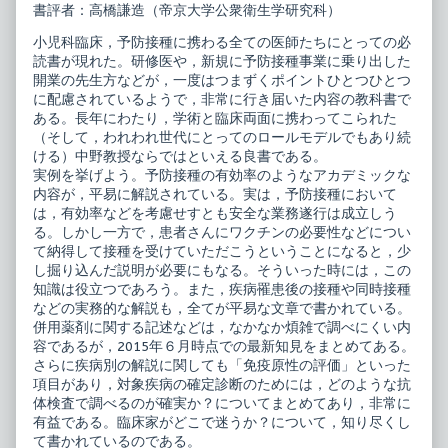
ル
防
書評者：高橋謙造（帝京大学公衆衛生学研究科）
ジ
接
ュ
種
小児科臨床，予防接種に携わる全ての医師たちにとっての必
published
コ
読書が現れた。研修医や，新規に予防接種事業に乗り出した
on
ン
シ
開業の先生方などが，一度はつまずくポイントひとつひとつ
ェ
に配慮されているようで，非常に行き届いた内容の教科書で
ル
ある。長年にわたり，学術と臨床両面に携わってこられた
ジ
（そして，われわれ世代にとってのロールモデルでもあり続
ュ,
ける）中野教授ならではといえる良書である。
実例を挙げよう。予防接種の有効率のようなアカデミックな
内容が，平易に解説されている。実は，予防接種において
は，有効率などを考慮せすとも安全な業務遂行は成立しう
る。しかし一方で，患者さんにワクチンの必要性などについ
て納得して接種を受けていただこうということになると，少
し掘り込んだ説明が必要にもなる。そういった時には，この
知識は役立つであろう。また，疾病罹患後の接種や同時接種
などの実務的な解説も，全てが平易な文章で書かれている。
併用薬剤に関する記述などは，なかなか煩雑で調べにくい内
容であるが，2015年６月時点での最新知見をまとめてある。
さらに疾病別の解説に関しても「免疫原性の評価」といった
項目があり，対象疾病の確定診断のためには，どのような抗
体検査で調べるのが確実か？についてまとめてあり，非常に
有益である。臨床家がどこで迷うか？について，知り尽くし
て書かれているのである。