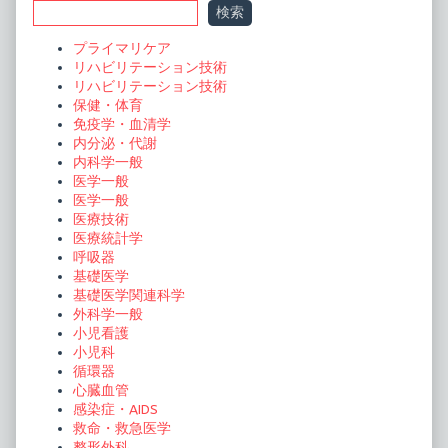
ゲ
検索
ー
Sidebar
プライマリケア
シ
リハビリテーション技術
ョ
リハビリテーション技術
保健・体育
ン
免疫学・血清学
内分泌・代謝
内科学一般
医学一般
医学一般
医療技術
医療統計学
呼吸器
基礎医学
基礎医学関連科学
外科学一般
小児看護
小児科
循環器
心臓血管
感染症・AIDS
救命・救急医学
整形外科