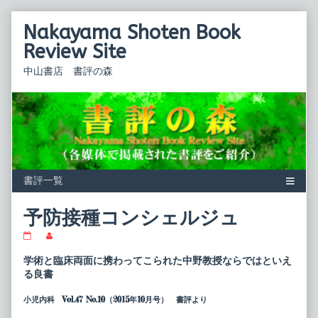
Skip
Nakayama Shoten Book
to
content
Review Site
中山書店 書評の森
予防接種コンシェルジュ
予
Read
防
more
接
posts
学術と臨床両面に携わってこられた中野教授ならではといえ
種
by
る良書
コ
the
ン
author
小児内科 Vol.47 No.10（2015年10月号） 書評より
シ
of
ェ
予