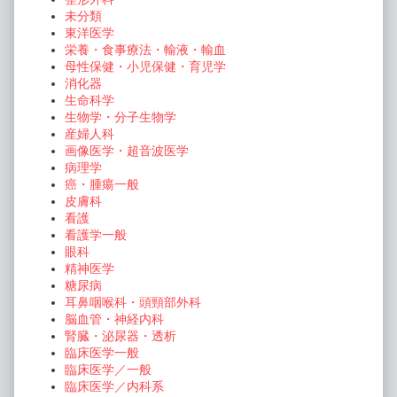
未分類
東洋医学
栄養・食事療法・輸液・輸血
母性保健・小児保健・育児学
消化器
生命科学
生物学・分子生物学
産婦人科
画像医学・超音波医学
病理学
癌・腫瘍一般
皮膚科
看護
看護学一般
眼科
精神医学
糖尿病
耳鼻咽喉科・頭頸部外科
脳血管・神経内科
腎臓・泌尿器・透析
臨床医学一般
臨床医学／一般
臨床医学／内科系