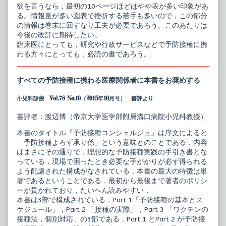
欲を言うなら，最初の10ページほどはやや表が多い印象があ
る。情報量が多い図表で挫折する若手も多いので，この部分
の情報は巻末に回すなり工夫が必要であろう。このあたりは
今後の改訂に期待したい。
臨床医にとっても，研究や行政サービスなどで予防接種に携
わる方々にとっても，必読の書であろう。
すべての予防接種に携わる医療関係者に本書をお奨めする
小児科診療 Vol.78 No.10（2015年10月号） 書評より
書評者：渡辺博（帝京大学医学部附属溝口病院小児科教授）
本書のタイトル『予防接種コンシェルジュ』は序文によると
「予防接種よろず承り係」という意味とのことである．内容
はまさにその通りで，理想的な予防接種実践の手引き書とな
っている．現場で困ったとき必要な手がかりが必ず得られる
よう配慮された構成がなされている．本書の最大の特徴は単
著であるということである．最初から最後まで著者のポリシ
ーが貫かれており，たいへん読みやすい．
本書は3部で構成されている．Part 1「予防接種の基本とス
ケジュール」，Part 2 「接種の実際」，Part 3 「ワクチンの
接種法，個別対応」の3部である．Part 1 とPart 2 が予防接