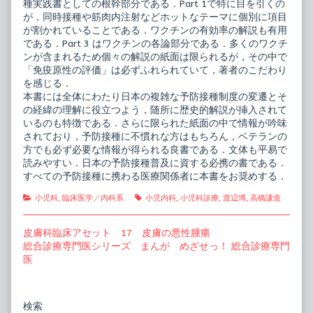
種実践書としての根幹部分である．Part 1で特に目を引くの
が，同時接種や筋肉内注射などホットなテーマに個別に項目
が割かれていることである．ワクチンの有効率の解説も有用
である．Part 3 はワクチンの各論部分である．多くのワクチ
ンが含まれるため個々の解説の紙面は限られるが，その中で
「免疫原性の評価」は必ずふれられていて，著者のこだわり
を感じる．
本書には全体にわたり日本の複雑な予防接種制度の変遷とそ
の経緯の理解に役立つよう，随所に歴史的解説が挿入されて
いるのも特徴である．さらに限られた紙面の中で情報が吟味
されており，予防接種に不慣れな方はもちろん，ベテランの
方でも必ず必要な情報が得られる良書である．文体も平易で
読みやすい．日本の予防接種普及に資する必携の書である．
すべての予防接種に携わる医療関係者に本書をお奨めする．
Categories
Tags
小児科
,
臨床医学／内科系
小児内科
,
小児科診療
,
渡辺博
,
高橋謙造
投
Previous
皮膚科臨床アセット 17 皮膚の悪性腫瘍
post:
Next
総合診療専門医シリーズ まんが めざせっ！ 総合診療専門
稿
post:
医
ナ
ビ
Primary
検索