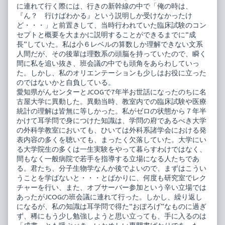
に連れて行く際には、行きの新幹線の中で「俺の時は、
『ん？ 行けばわかる』という説明しか受けなかったけ
ど・・・」と前置きして、当時行われていた臨床試験のコン
セプトと概要を大まかに説明することができるまでに“成
長”していた。私は小６レベルの算数しか理解できない文系
人間だが、その後輩は理数系の頭脳を持っていたので、瞬く
間に私を追い抜き、班会議の中でも頭角をあらわしていっ
た。しかし、私のオリエンテーションも少しはお役に立った
のではないかと自負している。
愛知県がんセンターとJCOGで7年半お世話になったのちに名
古屋大学に異動した。異動当時、教室内での臨床試験や医療
統計の理解は皆無に等しかった。私がゼロの状態から７年半
かけて耳学問で身につけた知識は、学問の府であるべき大学
の外科学教室においても、ひいては外科系諸学会における発
表内容の多くを聴いても、まったく欠落していた。大学にい
る大学院生の多くは一生実験をやって暮らすわけではなく、
間もなく一般病院で若手を指導する立場になる人たちであ
る。君たち、分子生物学なんか後でよいので、まずはこうい
うことを学ばないと・・・とばかりに、何度も研究室でレク
チャーを行い、また、オブサーバー参加という辛い立場では
あったがJCOGの班会議に連れて行った。しかし、繰り返し
になるが、私の知識は耳学問で得た“おぼろげ”なものに過ぎ
ず、稀にもう少し勉強しようと思い立っても、手に入るのは