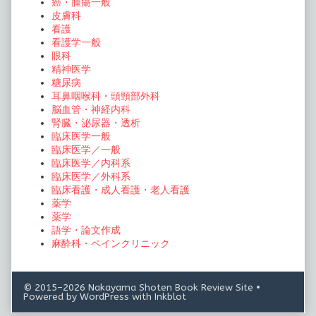
癌・腫瘍一般
皮膚科
看護
看護学一般
眼科
精神医学
糖尿病
耳鼻咽喉科・頭頸部外科
脳血管・神経内科
腎臓・泌尿器・透析
臨床医学一般
臨床医学／一般
臨床医学／内科系
臨床医学／外科系
臨床看護・成人看護・老人看護
薬学
薬学
語学・論文作成
麻酔科・ペインクリニック
© 2015–2026 Nakayama Shoten Book Review Site
•
Powered by
WordPress
with
Inkblot