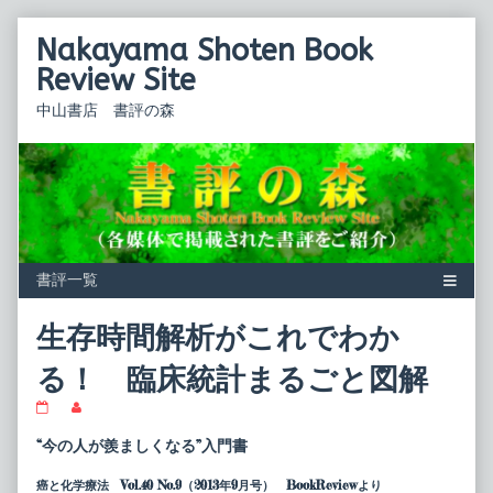
Skip
Nakayama Shoten Book
to
content
Review Site
中山書店 書評の森
生存時間解析がこれでわか
る！ 臨床統計まるごと図解
生
Read
存
more
時
posts
“今の人が羨ましくなる”入門書
間
by
解
the
癌と化学療法 Vol.40 No.9（2013年9月号） BookReviewより
析
author