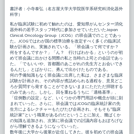
が
of
こ
生
書評者：小寺泰弘（名古屋大学大学院医学系研究科消化器外
れ
存
科学）
で
時
わ
間
私が臨床試験に初めて触れたのは、愛知県がんセンター消化
か
解
器外科の若手スタッフ時代に参加させていただいたJapan
る！
析
臨
が
Clinical Oncology Group（JCOG）の班会議でのことであっ
床
こ
た。JCOGではわが国の標準治療を改定すべく多くの臨床試
統
れ
験が計画され、実施されている。「班会議って何ですか？
計
で
何をするんですか？」「ん？ 行けばわかる」というのが初
ま
わ
る
か
めて班会議に出かける間際の私と当時の上司との会話であっ
ご
る！
た。「でもいいや、首都圏のあこがれの先生方とお会いでき
と
臨
るんだし」とばかりに、勇んで出かけたものである。
図
床
何の予備知識もなく班会議に出席した私は、さまざまな臨床
解
統
published
計
試験が計画され、その内容が煮詰められる過程を、意見どこ
on
ま
ろか質問すら発することができないままにただただ拝聴する
る
のみであった。しかし、回を重ねるうちに「適格基準」、
ご
「症例数の設定」など、いくつかの専門用語や概念が頭に刻
と
図
まれていった。さらに、班会議ではJCOGの臨床統計家の先
解,
生方によるレクチャーもたびたび企画され、そもそも“臨床
統計家”という職業があるのだということに加え、幾ばくか
の知識も追加され、次第に班会議での討議内容もおぼろげな
がら理解できるようになっていった。
数年後に大学から後輩が赴任してきた。彼を初めての班会議