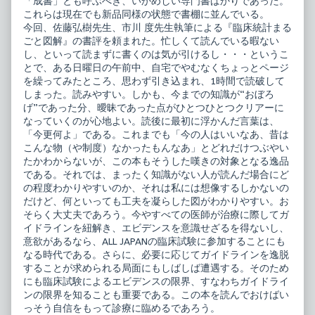
「成書」とも呼ぶべき、いかめしい専門書ばかりであった。
これらは現在でも新品同様の状態で書棚に並んでいる。
今回、佐藤弘樹先生、市川 度先生執筆による『臨床統計まる
ごと図解』の書評を頼まれた。忙しくて読んでいる暇ない
し、といって読まずに書くのは気が引けるし・・・というこ
とで、ある日曜日の午前中、自宅でやむなくちょっとページ
を繰ってみたところ、思わず引き込まれ、1時間で読破して
しまった。読みやすい。しかも、今までの知識が“おぼろ
げ”であった分、曖昧であった点がひとつひとつクリアーに
なっていくのが心地よい。読後に最初に浮かんだ言葉は、
「今更何よ」である。これまでも「今の人はいいなあ、昔は
こんな物（や制度）なかったもんなあ」とどれだけつぶやい
たかわからないが、この本もそうした嘆きの対象となる逸品
である。それでは、まったく知識がない人が読んだ場合にど
の程度わかりやすいのか、それは私には想像するしかないの
だけど、何といっても工夫を凝らした図がわかりやすい。お
そらく大丈夫であろう。今やすべての医師が治療に際してガ
イドラインを紐解き、エビデンスを意識せざるを得ないし、
意欲があるなら、ALL JAPANの臨床試験に参加することにも
なる時代である。さらに、必要に応じてガイドラインを逸脱
することが求められる局面にもしばしば遭遇する。そのため
にも臨床試験によるエビデンスの限界、すなわちガイドライ
ンの限界を知ることも重要である。この本を読んでおけばい
っそう自信をもって診療に臨めるであろう。