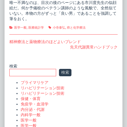
唯一不満なのは、目次の後のページにある市川度先生の似顔
絵だ。何か予備校のベテラン講師のような風貌で、全然似て
いない。本物の方がずっと「良い男」であることを強調して
筆をおく。
Categories
Tags
医学一般
,
医療統計学
小寺泰弘
,
癌と化学療法
投
Previous
精神療法と薬物療法のほどよいブレンド
post:
Next
先天代謝異常ハンドブック
稿
post:
ナ
ビ
Primary
検索
検索
ゲ
Sidebar
ー
プライマリケア
リハビリテーション技術
シ
リハビリテーション技術
ョ
保健・体育
免疫学・血清学
ン
内分泌・代謝
内科学一般
医学一般
医学一般