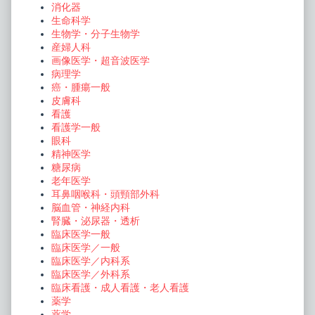
消化器
生命科学
生物学・分子生物学
産婦人科
画像医学・超音波医学
病理学
癌・腫瘍一般
皮膚科
看護
看護学一般
眼科
精神医学
糖尿病
老年医学
耳鼻咽喉科・頭頸部外科
脳血管・神経内科
腎臓・泌尿器・透析
臨床医学一般
臨床医学／一般
臨床医学／内科系
臨床医学／外科系
臨床看護・成人看護・老人看護
薬学
薬学