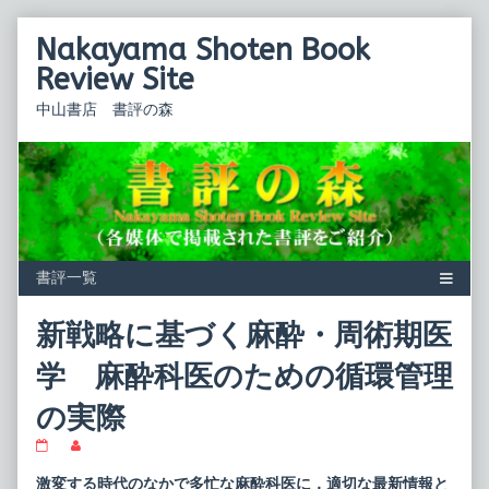
Skip
Nakayama Shoten Book
to
content
Review Site
中山書店 書評の森
新戦略に基づく麻酔・周術期医
学 麻酔科医のための循環管理
の実際
新
Read
戦
more
略
posts
激変する時代のなかで多忙な麻酔科医に，適切な最新情報と