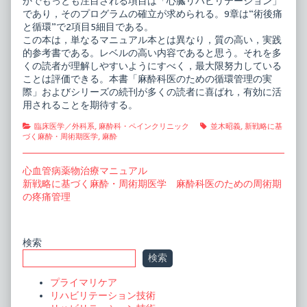
かでもっとも注目される項目は「心臓リハビリテーション」
であり，そのプログラムの確立が求められる。9章は“術後痛
と循環”で2項目5細目である。
この本は，単なるマニュアル本とは異なり，質の高い，実践
的参考書である。レベルの高い内容であると思う。それを多
くの読者が理解しやすいようにすべく，最大限努力している
ことは評価できる。本書「麻酔科医のための循環管理の実
際」およびシリーズの続刊が多くの読者に喜ばれ，有効に活
用されることを期待する。
Categories
Tags
臨床医学／外科系
,
麻酔科・ペインクリニック
並木昭義
,
新戦略に基
づく麻酔・周術期医学
,
麻酔
投
Previous
心血管病薬物治療マニュアル
post:
Next
新戦略に基づく麻酔・周術期医学 麻酔科医のための周術期
稿
post:
の疼痛管理
ナ
ビ
Primary
検索
ゲ
検索
ー
Sidebar
プライマリケア
シ
リハビリテーション技術