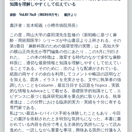
に
by
知識を理解しやすくして伝えている
基
the
づ
author
麻酔 Vol.62 No.9（2013年9月号） 書評より
く
of
麻
新
酔・
戦
書評者：並木昭義（小樽市病院局長）
周
略
術
に
この度，岡山大学の森田潔先生監修の《新戦略に基づく麻
期
基
酔・周術期医学》シリーズが中山書店より上梓される。その
医
づ
学
く
第1冊目「麻酔科医のための循環管理の実際」は，高知大学
麻
麻
の横山正尚先生が専門編集の任にあたり，この5月に刊行さ
酔
酔・
れた。 この本の特徴は，激変する時代のなかで多忙な麻酔
科
周
科医に，適切な最新情報と知識を理解しやすくして伝えてい
医
術
の
期
ることである。そのために，次のような配慮がされている。
た
医
紙面の両サイドの余白を利用してコメントや略語の説明など
め
学
を加える。図表，イラストを充実させる。文中に執筆者の強
の
麻
調したいことをColumn，最近注目する話題をTopics，実践
循
酔
環
科
的な情報をAdviceとして載せる。基礎医学的知識そして，エ
管
医
ビデンスに基づく臨床研究結果を重点的に取り入れる。執筆
理
の
者達は，この分野における臨床的実力・実績を十分に有する
の
た
専門家である。
実
め
際
の
私はつい最近A-Cバイパス手術を体験したこともあり，今回
published
循
この書評を依頼されたとき特別な気持ちになった。本書に書
on
環
かれている内容を自分で考える主体的な気持ちになって読み
管
理
進めた。一読しながら重要な事項，興味ある箇所に付箋を入