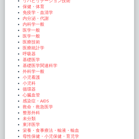
ョ
リハビリテーション技術
保健・体育
ン
免疫学・血清学
内分泌・代謝
内科学一般
医学一般
医学一般
医療技術
医療統計学
呼吸器
基礎医学
基礎医学関連科学
外科学一般
小児看護
小児科
循環器
心臓血管
感染症・AIDS
救命・救急医学
整形外科
未分類
東洋医学
栄養・食事療法・輸液・輸血
母性保健・小児保健・育児学