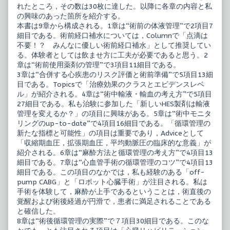
の
れたところ，その数は30枚に達した。以降に各章の内容と私
実
の興味のあった箇所を紹介する。
際,
本書は9章から構成される。1章は“術前の体液管理”で2項目7
細目である。術前経口補水については，Columnで「点滴は
不要！？ みんなに優しい術前経口補水」として推奨してい
る。体験者としては飲ませ方に工夫が必要であると思う。2
章は“術前使用薬剤の管理”で3項目11細目である。
3章は“合併する心疾患のリスク評価と術前準備”で5項目13細
目である。Topicsで「治療効果のクラスとエビデンスレベ
ル」が紹介される。4章は“術中輸液・輸血の考え方”で5項目
27細目である。私も治験に参加した「新しいHES製剤は輸液
管理を変えるか？」の項目に興味がある。5章は“術中モニタ
リングのup-to-date”で4項目16細目である。「循環管理の
新たな指標と可能性」の項目は重要であり，Adviceとして
「収縮期血圧，拡張期血圧，平均動脈圧の臨床的な意義」が
紹介される。6章は“麻酔方法と循環管理の考え方”で4項目13
細目である。7章は“心血管手術の循環管理のコツ”で4項目13
細目である。この項目のなかでは，私も経験のある「off-
pump CABG」と「ロボット心臓手術」が注目される。私は
手術を体験して，麻酔が上手であるということは，術直後の
覚醒および術後経過が円滑で，患者に満足されることである
と確信した。
8章は“術後循環管理の実際”で７項目30細目である。このな