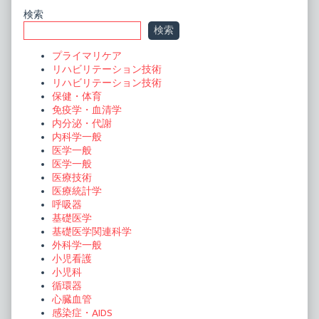
ビ
Primary
検索
ゲ
検索
ー
Sidebar
プライマリケア
シ
リハビリテーション技術
ョ
リハビリテーション技術
保健・体育
ン
免疫学・血清学
内分泌・代謝
内科学一般
医学一般
医学一般
医療技術
医療統計学
呼吸器
基礎医学
基礎医学関連科学
外科学一般
小児看護
小児科
循環器
心臓血管
感染症・AIDS