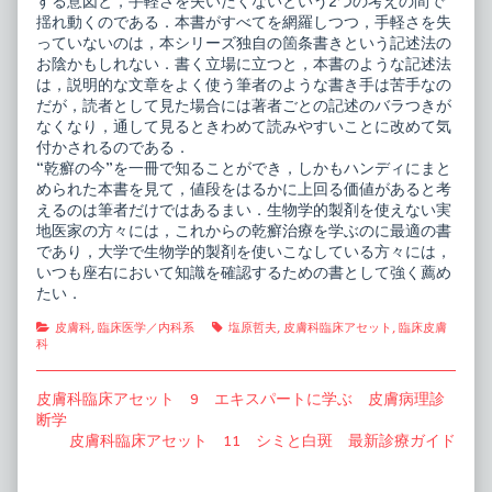
する意図と，手軽さを失いたくないという2つの考えの間で
揺れ動くのである．本書がすべてを網羅しつつ，手軽さを失
っていないのは，本シリーズ独自の箇条書きという記述法の
お陰かもしれない．書く立場に立つと，本書のような記述法
は，説明的な文章をよく使う筆者のような書き手は苦手なの
だが，読者として見た場合には著者ごとの記述のバラつきが
なくなり，通して見るときわめて読みやすいことに改めて気
付かされるのである．
“乾癬の今”を一冊で知ることができ，しかもハンディにまと
められた本書を見て，値段をはるかに上回る価値があると考
えるのは筆者だけではあるまい．生物学的製剤を使えない実
地医家の方々には，これからの乾癬治療を学ぶのに最適の書
であり，大学で生物学的製剤を使いこなしている方々には，
いつも座右において知識を確認するための書として強く薦め
たい．
Categories
Tags
皮膚科
,
臨床医学／内科系
塩原哲夫
,
皮膚科臨床アセット
,
臨床皮膚
科
投
Previous
皮膚科臨床アセット 9 エキスパートに学ぶ 皮膚病理診
post:
断学
稿
Next
皮膚科臨床アセット 11 シミと白斑 最新診療ガイド
ナ
post: