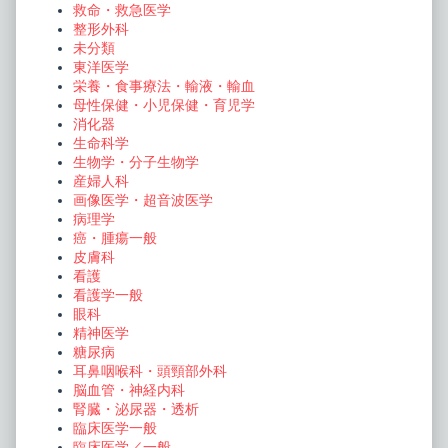
救命・救急医学
整形外科
未分類
東洋医学
栄養・食事療法・輸液・輸血
母性保健・小児保健・育児学
消化器
生命科学
生物学・分子生物学
産婦人科
画像医学・超音波医学
病理学
癌・腫瘍一般
皮膚科
看護
看護学一般
眼科
精神医学
糖尿病
耳鼻咽喉科・頭頸部外科
脳血管・神経内科
腎臓・泌尿器・透析
臨床医学一般
臨床医学／一般