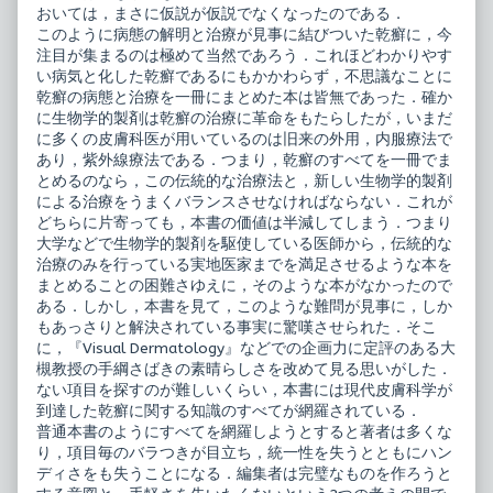
おいては，まさに仮説が仮説でなくなったのである．
このように病態の解明と治療が見事に結びついた乾癬に，今
注目が集まるのは極めて当然であろう．これほどわかりやす
い病気と化した乾癬であるにもかかわらず，不思議なことに
乾癬の病態と治療を一冊にまとめた本は皆無であった．確か
に生物学的製剤は乾癬の治療に革命をもたらしたが，いまだ
に多くの皮膚科医が用いているのは旧来の外用，内服療法で
あり，紫外線療法である．つまり，乾癬のすべてを一冊でま
とめるのなら，この伝統的な治療法と，新しい生物学的製剤
による治療をうまくバランスさせなければならない．これが
どちらに片寄っても，本書の価値は半減してしまう．つまり
大学などで生物学的製剤を駆使している医師から，伝統的な
治療のみを行っている実地医家までを満足させるような本を
まとめることの困難さゆえに，そのような本がなかったので
ある．しかし，本書を見て，このような難問が見事に，しか
もあっさりと解決されている事実に驚嘆させられた．そこ
に，『Visual Dermatology』などでの企画力に定評のある大
槻教授の手綱さばきの素晴らしさを改めて見る思いがした．
ない項目を探すのが難しいくらい，本書には現代皮膚科学が
到達した乾癬に関する知識のすべてが網羅されている．
普通本書のようにすべてを網羅しようとすると著者は多くな
り，項目毎のバラつきが目立ち，統一性を失うとともにハン
ディさをも失うことになる．編集者は完璧なものを作ろうと