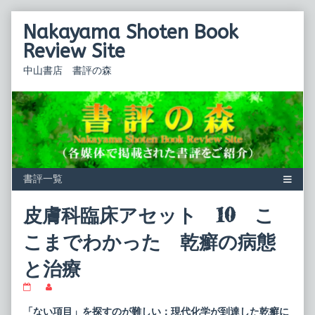
Skip
Nakayama Shoten Book
to
content
Review Site
中山書店 書評の森
皮膚科臨床アセット 10 こ
こまでわかった 乾癬の病態
と治療
皮
Read
膚
more
科
posts
「ない項目」を探すのが難しい：現代化学が到達した乾癬に