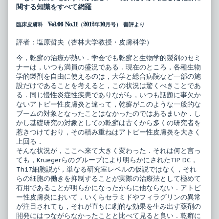
臨
by
関する知識をすべて網羅
床
the
ア
author
臨床皮膚科 Vol.66 No.11（2012年10月号） 書評より
セ
of
ッ
皮
ト
膚
評者：塩原哲夫（杏林大学教授・皮膚科学）
10
科
こ
臨
今，乾癬の治療が熱い．学会でも乾癬と生物学的製剤のセミ
こ
床
ナーは，いつも満員の盛況である．現在のところ，各種生物
ま
ア
で
セ
学的製剤を自由に使えるのは，大学と総合病院など一部の施
わ
ッ
設だけであることを考えると，この状況は驚くべきことであ
か
ト
る．同じ慢性炎症性疾患でありながら，いつも話題に事欠か
っ
10
ないアトピー性皮膚炎と違って，乾癬がこのような一般的な
た
こ
乾
こ
ブームの対象となったことはなかったのではあるまいか．し
癬
ま
かし基礎研究の対象としての乾癬は古くから多くの研究者を
の
で
惹きつけており，その積み重ねはアトピー性皮膚炎を大きく
病
わ
上回る．
態
か
と
っ
そんな状況が，ここへ来て大きく変わった．それは何と言っ
治
た
ても，Kruegerらのグループにより明らかにされたTIP DC，
療
乾
Th17細胞説が，単なる研究室レベルの仮説ではなく，それ
published
癬
らの細胞の働きを抑制することが実際の治療法として極めて
on
の
病
有用であることが明らかになったからに他ならない．アトピ
態
ー性皮膚炎において，いくらセラミドやフィラグリンの異常
と
が注目されても，それが直ちに劇的な効果を生み出す薬剤の
治
療,
開発にはつながらなかったことと比べて見ると良い．乾癬に