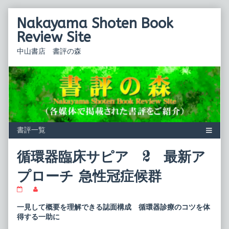
Skip
Nakayama Shoten Book
to
content
Review Site
中山書店 書評の森
循環器臨床サピア 2 最新ア
プローチ 急性冠症候群
循
Read
環
more
器
posts
一見して概要を理解できる誌面構成 循環器診療のコツを体
臨
by
得する一助に
床
the
サ
author