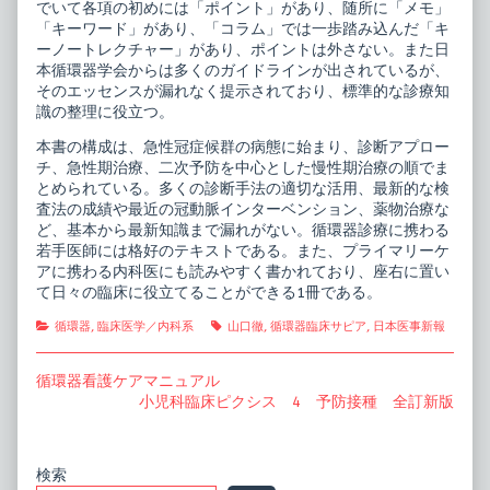
でいて各項の初めには「ポイント」があり、随所に「メモ」
「キーワード」があり、「コラム」では一歩踏み込んだ「キ
ーノートレクチャー」があり、ポイントは外さない。また日
本循環器学会からは多くのガイドラインが出されているが、
そのエッセンスが漏れなく提示されており、標準的な診療知
識の整理に役立つ。
本書の構成は、急性冠症候群の病態に始まり、診断アプロー
チ、急性期治療、二次予防を中心とした慢性期治療の順でま
とめられている。多くの診断手法の適切な活用、最新的な検
査法の成績や最近の冠動脈インターベンション、薬物治療な
ど、基本から最新知識まで漏れがない。循環器診療に携わる
若手医師には格好のテキストである。また、プライマリーケ
アに携わる内科医にも読みやすく書かれており、座右に置い
て日々の臨床に役立てることができる1冊である。
Categories
Tags
循環器
,
臨床医学／内科系
山口徹
,
循環器臨床サピア
,
日本医事新報
投
Previous
循環器看護ケアマニュアル
post:
Next
小児科臨床ピクシス 4 予防接種 全訂新版
稿
post:
ナ
ビ
Primary
検索