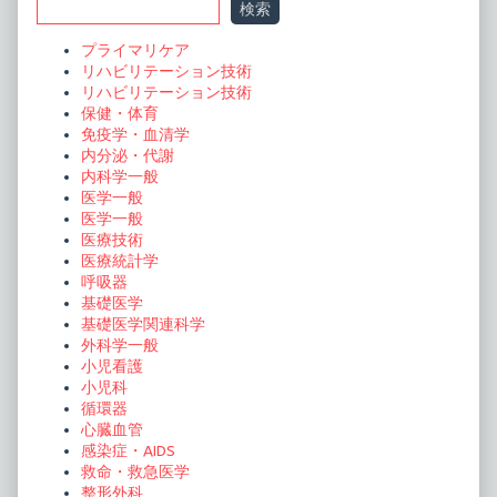
検索
ゲ
Sidebar
ー
プライマリケア
リハビリテーション技術
シ
リハビリテーション技術
ョ
保健・体育
免疫学・血清学
ン
内分泌・代謝
内科学一般
医学一般
医学一般
医療技術
医療統計学
呼吸器
基礎医学
基礎医学関連科学
外科学一般
小児看護
小児科
循環器
心臓血管
感染症・AIDS
救命・救急医学
整形外科