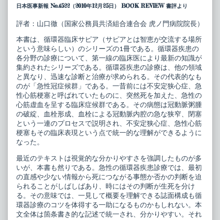
日本医事新報 No.4522（2010年12月25日） BOOK REVIEW 書評より
ピ
of
ア
循
2
環
評者：山口徹（国家公務員共済組合連合会 虎ノ門病院院長）
最
器
新
臨
本書は、循環器臨床サピア（サピアとは智恵が交流する場所
ア
床
という意味らしい）のシリーズの1冊である。循環器疾患の
プ
サ
ロ
ピ
各分野の診療について、第一線の臨床医により最新の知識が
ー
ア
集約されたシリーズである。循環器疾患の診療は、他の領域
チ
2
と異なり、迅速な診断と治療が求められる。その代表的なも
急
最
のが「急性冠症候群」である。一昔前には不安定狭心症、急
性
新
冠
ア
性心筋梗塞と呼ばれていたものに、突然死を加えた、急性の
症
プ
心筋虚血を呈する臨床症候群である。その病態は冠動脈粥腫
候
ロ
の破綻、血栓形成、血栓による冠動脈内腔の急な狭窄、閉塞
群
ー
という一連のプロセスで説明され、不安定狭心症、急性心筋
published
チ
on
急
梗塞もその臨床表現という点で統一的な理解ができるように
性
なった。
冠
症
最近のテキストは視覚的な分かりやすさを強調したものが多
候
いが、本書も然りである。急性の循環器疾患診療では、最初
群,
の直感や少ない情報から死につながる事態か否かの判断を迫
られることがしばしばあり、時にはその判断が生死を分け
る。その意味では、一見して概要を理解できる誌面構成も循
環器診療のコツを体得する一助になるものかもしれない。本
文全体は箇条書き的な記述で統一され、分かりやすい。それ