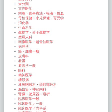
未分類
東洋医学
栄養・食事療法・輸液・輸血
母性保健・小児保健・育児学
消化器
生命科学
生物学・分子生物学
産婦人科
画像医学・超音波医学
病理学
癌・腫瘍一般
皮膚科
看護
看護学一般
眼科
精神医学
糖尿病
耳鼻咽喉科・頭頸部外科
脳血管・神経内科
腎臓・泌尿器・透析
臨床医学一般
臨床医学／一般
臨床医学／内科系