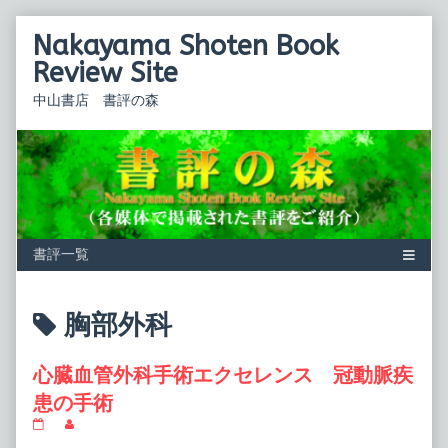
Skip
Nakayama Shoten Book
to
content
Review Site
中山書店 書評の森
Posts
胸部外科
tagged
心臓血管外科手術エクセレンス 冠動脈疾
患の手術
心
Read
臓
more