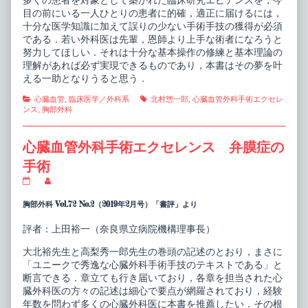
多くの患者を対象として築かれた臨床研究エビデンスを，今
目の前にいる一人ひとりの患者に的確，適正に届けるには，
十分な医学知識に加えて誤りの少ない手術手技の獲得が必須
である．若い外科医は先輩，恩師より上手な術者になろうと
努力してほしい．それは十分な基本操作の修練と基本理論の
理解があれば必ず実現できるものであり，本書はその夢を叶
える一助となりうると思う．
Categories
Tags
心臓血管
,
臨床医学／外科系
北村惣一郎
,
心臓血管外科手術エクセレ
ンス
,
胸部外科
心臓血管外科手術エクセレンス 弁膜症の
手術
心
Read
臓
more
血
posts
胸部外科 Vol.72 No.2（2019年2月号）「書評」より
管
by
外
the
評者：上田裕一（奈良県立病院機構理事長）
科
author
手
of
大北裕先生と高梨秀一郎先生の巻頭の記述のとおり，まさに
術
心
エ
臓
「ユニークで秀逸な心臓外科手術手技のテキストである」と
ク
血
断言できる．章立ても行き届いており，各章を担当された心
セ
管
臓外科医の方々の記述は細心で要点が網羅されており，経験
レ
外
年数を問わず多くの心臓外科医に本書を推薦したい．その根
ン
科