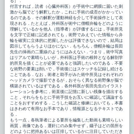
る］．
付言すれば，読者（心臓外科医）が手術中に網膜に届いた刺
激から脳でどう解釈したか，これに手術の成否がかかってい
るのである．その解釈が運動神経を介して手術操作として表
現される．たとえば，外科医が術中に僧帽弁輪をどのように
理解しているかを他人（指導者）が評価するには，手術所見
を文字で正確に記述されても，術野でみえていた情報から弁
輪を確実に立体的に把握したかは評価できないので，結局は
図示してもらうよりほかにない．もちろん，僧帽弁輪は長田
先生の挿画の二重線のようにはみえない．つまり，術中写真
はリアルで素晴らしいが，外科医は手術の根幹となる解剖学
的所見を描くことが必要であると強調したいのである．不要
な術野の要素は削いで，手術後にはスケッチを記録し続ける
ことである．なお，術者と助手がみた術中所見はそれぞれの
ヘッドカメラで撮影できるが，おそらく異なる術野像が脳で
構築されているはずである．各外科医が長田先生のイラスト
レーションを参考に，術直後に記憶に新しい残像を描出する
こと，それらをもとに手術手技をお互いに確認して議論する
ことをおすすめする．こうした確認と修練においても，本書
はきわめて有用なお手本であり，情報源となるテキストであ
る．
もう一点，各執筆者による要所を編集した動画も素晴らしい
画質，画像である．運針にのみ集中せず，鑷子はどの箇所を
どのように把持あるいは圧排しているかに注目していただき