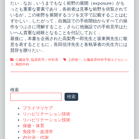
たい．なお，いうまでもなく術野の展開（exposure）がも
っとも重要な要素であり，各術者は見事な術野を供覧されて
いるが，この術野を展開するコツを文字で記載することはむ
ずかしい．したがって，自施設での手術開始からすべての操
作をつぶさに理解すること，さらに他施設での手術見学はた
いへん貴重な経験となることを付記しておく．
最後に，本書を企画された高梨秀一郎先生と坂東興先生に敬
意を表するとともに，長田信洋先生と各執筆者の先生方には
賛辞を贈りたい．
Categories
Tags
心臓血管
,
臨床医学／外科系
上田裕一
,
心臓血管外科手術エクセレン
ス
,
胸部外科
Primary
検索
検索
Sidebar
プライマリケア
リハビリテーション技術
リハビリテーション技術
保健・体育
免疫学・血清学
内分泌・代謝