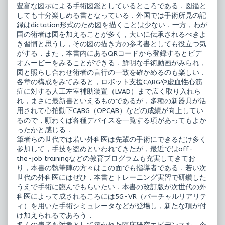
豊富な図示による手術図鑑としているところである．図鑑と
しても十分楽しめる書となっている．外国では手術所見の記
録はdictation形式のため図を描くことは少ない．一方，わが
国の術者は図を加えることが多く，大いに伝承されるべきよ
き習慣と思うし，その図の描き方の参考書としても役立つ気
がする．また，本書内にあるQRコードから登録するとビデ
オムービーをみることができる．鮮明な手術動画がみられ，
図と照らし合わせ術者の言行の一致を確かめるのも楽しい．
各章の構成をみてみると，ロボット支援CABGや虚血性心筋
症に対する人工左室補助装置（LVAD）まで広く取り入れら
れ，まさに最新書といえるものであるが，多種の新器具が活
用されて心拍動下CABG（OPCAB）などの成績が向上してい
るので，願わくば各種デバイスを一覧する項があってもよか
ったかと感じる．
筆者らの世代では若い外科医は先輩の手術にできるだけ多く
参加して，手技を盗めといわれてきたが，最近ではoff-
the-job trainingなどの教育プログラムも充実してきてお
り，本書の執筆陣の方々はこの面でも指導者である．若い次
世代の外科医にはぜひ，本書とトレーニング実習で研鑽した
うえで手術に臨んでもらいたい．本書の改訂版が次世代の外
科医によって成されるころには5G-VR（バーチャルリアリテ
ィ）を用いた手術シミュレータなどが登場し，新たな項が付
け加えられるであろう．