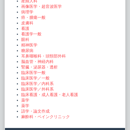
産婦人科
画像医学・超音波医学
病理学
癌・腫瘍一般
皮膚科
看護
看護学一般
眼科
精神医学
糖尿病
耳鼻咽喉科・頭頸部外科
脳血管・神経内科
腎臓・泌尿器・透析
臨床医学一般
臨床医学／一般
臨床医学／内科系
臨床医学／外科系
臨床看護・成人看護・老人看護
薬学
薬学
語学・論文作成
麻酔科・ペインクリニック