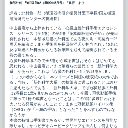
血
posts
胸部外科 Vol.73 No.8（2020年8月号）「書評」より
管
by
外
the
評者：北村惣一郎（循環器病研究振興財団理事長/国立循環
科
author
器病研究センタ一名誉総長）
手
of
術
心
エ
臓
中山書店から上梓されている「心臓血管外科手術エクセレン
ク
血
ス」シリーズ（全5巻）の第3巻『冠動脈疾患の手術』が先日
セ
管
発刊された．本領域屈指の外科医である夜久均・高梨秀一郎
レ
外
両氏を編者に，また手術画を長田信洋氏が担当され，45名に
ン
科
ス
手
及ぶ熟達の外科医からなる執筆陣を迎えて編輯されている圧
冠
術
巻の書である．
動
エ
心臓外科領域のみで全5巻から成る書はおそらくはじめてと
脈
ク
思われる．中山書店といえば筆者らの世代では「新外科学大
疾
セ
患
レ
系」があった．これは『心臓の外科1～3（第19巻A，B，
の
ン
C）』の3巻からなり，本シリーズと同様の硬表紙の大作であ
手
ス
る．当時，「新外科学大系」の執筆者に選ばれることは誇り
術
冠
に思えたものである．「新外科学大系」では冠状動脈の外科
published
動
on
脈
は2巻目に1章4項があるのみであった．今回，冠状動脈手術
疾
に限って1冊の成書となったことは，この間に多岐にわたる
患
大いなる発展があったことで，まさに冠状動脈バイパス術
の
手
（CABG）が「不滅の手術」となったことを示すものではな
術,
かろうか．
本書の特徴は手術書であるが，世界的なエビデンスを可能な
限り示し，かつビデオムービークリップを挿入し，何よりも