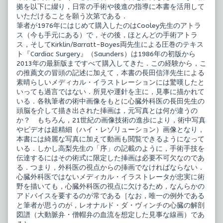
ス
手
拠を以下に綴り，日常の手術や後進の指導に本書を活用して
弁
術
いただけることを願う次第である．
膜
エ
筆者が1976年にはじめて購入したのはCooley先生のアトラ
症
ク
ス（今も手元にある）で，その後，ほとんどの手術アトラ
の
セ
手
レ
ス，そしてKirklin/Barratt-Boyes両先生による圧巻のテキス
術
ン
ト『Cardiac Surgery』（Saunders）は1986年の初版から
published
ス
2013年の最新版まですべて購入してきた．この経験から，こ
on
弁
の推薦文の冒頭の記述に加えて，本書の長田信洋先生による
膜
症
素晴らしいメディカル・イラストレーションには驚嘆したと
の
いっても過言ではない．所見や運針を主に，見事に描かれて
手
いる．各執筆者の術中画像をもとに心臓外科医の長田先生の
術,
頭脳を介して描き出された挿画は，元写真とは何が違うの
か？ もちろん，21世紀の画像技術の進歩により，術中写真
やビデオは超精細（ハイ・レゾリューション）画像となり，
本書には綺麗な写真に加えて動画も閲覧できるようになって
いる．しかし高梨先生の「序」の記載のように，手術手技を
伝達するにはその術式に限定した挿画は必要不可欠なのであ
る．つまり，外科医の視点からの挿画でなければならない．
心臓外科医ではないメディカル・イラストレータが忠実に術
野を描いても，心臓外科医の視点に欠けるため，なんらかの
アドバイスを要するのが常である［なお，唯一の例外である
と筆者が思うのが，レオナルド・ダ・ヴィンチの心臓の解剖
図譜（大動脈弁・僧帽弁の血流を想定した見事な線画）であ