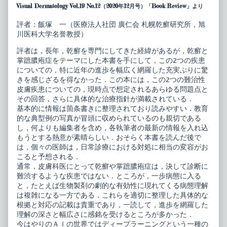
科
posts
Visual Dermatology Vol.19 No.12（2020年12月号）「Book Review」より
ベ
by
ス
the
評者：飯塚 一（医療法人社団 廣仁会 札幌乾癬研究所，旭
ト
author
川医科大学名誉教授）
セ
of
レ
皮
ク
膚
評者は，長年，乾癬を専門にしてきた経緯があるが，乾癬と
シ
科
掌蹠膿疱症をテーマにした本書を手にして，この2つの疾患
ョ
ベ
についての，特に近年の進歩を幅広く網羅した充実ぶりに驚
ン
ス
きを感じざるを得なかった．この本には，この2つの難治性
乾
ト
癬・
セ
皮膚疾患についての，現時点で想定されるあらゆる問題点と
掌
レ
その回答，さらに具体的な治療指針が満載されている．
蹠
ク
基本的に情報は箇条書きに整理されており読みやすい．教育
膿
シ
的な典型例の写真が冒頭に収められているのも親切である
疱
ョ
症
ン
し，何よりも編集者を含め，各執筆者の最新の情報を入れ込
ー
乾
もうとする熱意が素晴らしい．おそらく本書を読んだ後で
病
癬・
は，個々の医師は，日常診療における対処に相当の変容がお
態
掌
こると予想される．
の
蹠
理
膿
通常，皮膚科医にとって乾癬や掌蹠膿疱症は，決して診断に
解
疱
難渋するような疾患ではない．ところが，一歩病態に入る
と
症
と，たとえば生物製剤の劇的な有効性に現れてくる病態理解
治
ー
療
病
は複雑になる一方である．これらを適切に整理した具体的な
最
態
根拠と対応の記載は貴重であり，一読して，進歩を網羅した
前
の
理解の深さと幅広さに感銘を受けるところが多かった．
線
理
今はやりのＡＩの世界ではディープラーニングという一種の
published
解