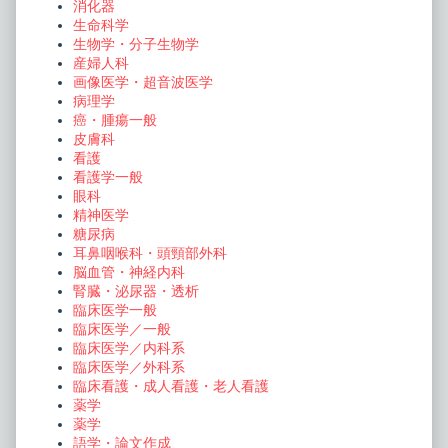
消化器
生命科学
生物学・分子生物学
産婦人科
画像医学・超音波医学
病理学
癌・腫瘍一般
皮膚科
看護
看護学一般
眼科
精神医学
糖尿病
耳鼻咽喉科・頭頸部外科
脳血管・神経内科
腎臓・泌尿器・透析
臨床医学一般
臨床医学／一般
臨床医学／内科系
臨床医学／外科系
臨床看護・成人看護・老人看護
薬学
薬学
語学・論文作成