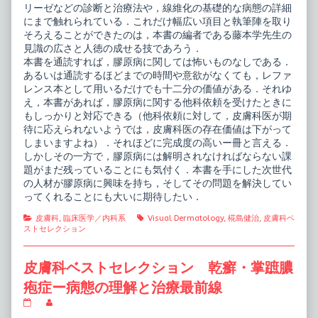
リーゼなどの診断と治療法や，線維化の基礎的な病態の詳細
にまで触れられている．これだけ幅広い項目と執筆陣を取り
そろえることができたのは，本書の編者である藤本学先生の
見識の広さと人徳の成せる技であろう．
本書を通読すれば，膠原病に関しては怖いものなしである．
あるいは通読するほどまでの時間や意欲がなくても，レファ
レンス本として用いるだけでも十二分の価値がある．それゆ
え，本書があれば，膠原病に関する他科依頼を受けたときに
もしっかりと対応できる（他科依頼に対して，皮膚科医が期
待に応えられないようでは，皮膚科医の存在価値は下がって
しまいますよね）．それほどに完成度の高いー冊と言える．
しかしその一方で，膠原病には解明されなければならない課
題がまだ残っていることにも気付く．本書を手にした次世代
の人材が膠原病に興味を持ち，そしてその問題を解決してい
ってくれることにも大いに期待したい．
Categories
Tags
皮膚科
,
臨床医学／内科系
Visual Dermatology
,
椛島健治
,
皮膚科ベ
ストセレクション
皮膚科ベストセレクション 乾癬・掌蹠膿
疱症ー病態の理解と治療最前線
皮
Read
膚
more