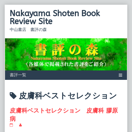
Skip
Nakayama Shoten Book
to
content
Review Site
中山書店 書評の森
Posts
皮膚科ベストセレクション
tagged
皮膚科ベストセレクション 皮膚科 膠原
病
皮
Read
膚
more