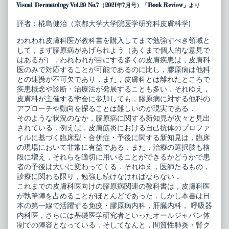
科
posts
Visual Dermatology Vol.20 No.7（2021年7月号）「Book Review」より
ベ
by
ス
the
評者：椛島健治（京都大学大学院医学研究科皮膚科学)
ト
author
セ
of
われわれ皮膚科医が教科書を購入してまで勉強すべき領域と
レ
皮
ク
膚
して，まず膠原病があげられよう（あくまで個人的な意見で
シ
科
はあるが）．われわれが目にする多くの皮膚疾患は，皮膚科
ョ
ベ
医のみで対応することが可能であるのに比し，膠原病は他科
ン
ス
との連携が不可欠であり，また，皮膚科とは離れたところで
皮
ト
膚
セ
疾患概念や診断・治療法が発展することも多い．それゆえ，
科
レ
皮膚科が主催する学会に参加しても，膠原病に対する他科の
膠
ク
アプローチや動向を探ることは難しいのが現実である．
原
シ
そのような状況のなか，膠原病に関する新知見が次々と見出
病
ョ
published
ン
されている．例えば，皮膚筋炎における自己抗体のプロファ
on
皮
イルに基づく臨床型・合併症・予後に関する新知見は，臨床
膚
の現場において非常に有益である．また，治療の選択肢も格
科
段に増え，それらを適切に用いることができるかどうかで患
膠
原
者の予後は大いに変わってくる．それゆえ，医師たるもの，
病,
診療に関わる限り，勉強し続けなければならない．
これまでの皮膚科医向けの膠原病関連の教科書は，皮膚科医
が執筆陣を占めることがほとんどであった．しかし本書は日
本の第一線で活躍する免疫・膠原病内科，肝臓内科， 呼吸器
内科医，さらには基礎医学研究者といったオールジャパン体
制での陣容となっている．そしてなんと，間質性肺炎・腎ク