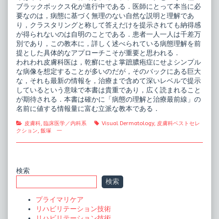
on
と
ブラックボックス化が進行中である．医師にとって本当に必
治
要なのは，病態に基づく無理のない自然な説明と理解であ
療
り，クラスタリングと称して答えだけを提示されても納得感
最
が得られないのは自明のことである．患者一人一人は千差万
前
線,
別であり，この教本に，詳しく述べられている病態理解を前
提とした具体的なアプローチこそが重要と思われる．
われわれ皮膚科医は，乾癬にせよ掌蹠膿疱症にせよシンプル
な病像を想定することが多いのだが，そのバックにある巨大
な，それも最新の情報を，治療まで含めて深いレベルで提示
しているという意味で本書は貴重であり，広く読まれること
が期待される．本書は確かに「病態の理解と治療最前線」の
名前に値する情報量に富む立派な教本である．
Categories
Tags
皮膚科
,
臨床医学／内科系
Visual Dermatology
,
皮膚科ベストセレ
クション
,
飯塚 一
Primary
検索
検索
Sidebar
プライマリケア
リハビリテーション技術
リハビリテーション技術