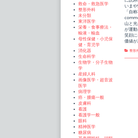
に読み
救命・救急医学
いまや
整形外科
「自称
未分類
com
東洋医学
山と光
栄養・食事療法・
が運動
輸液・輸血
笑顔に
母性保健・小児保
価値が
健・育児学
消化器
Cate
整形
生命科学
生物学・分子生物
学
産婦人科
画像医学・超音波
医学
病理学
癌・腫瘍一般
皮膚科
看護
看護学一般
眼科
精神医学
糖尿病