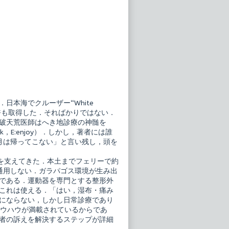
本海でクルーザー“White
許も取得した．そればかりではない．
破天荒医師はへき地診療の神髄を
y work，E:enjoy）．しかし，著者には誰
月は帰ってこない」と言い残し，頭を
を支えてきた．本土までフェリーで約
通用しない．ガラパゴス環境が生み出
である．運動器を専門とする整形外
これは使える．「はい，湿布・痛み
にならない，しかし日常診療であり
のノウハウが満載されているからであ
者の訴えを解決するステップが詳細