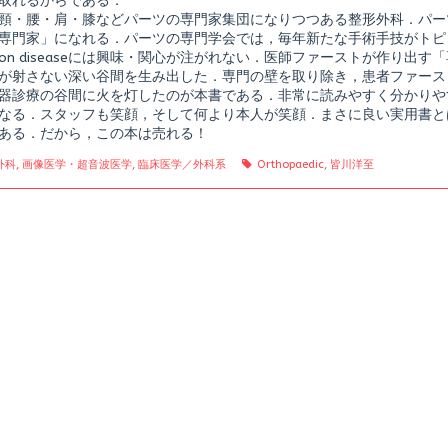
取れるからである．
頸・腰・肩・膝などパーツの専門家集団になりつつある整形外科．パー
専門家」になれる．パーツの専門学会では，毎年新たな手術手技がトピ
mon diseaseには興味・関心が注がれない．医師ファーストが作り出
が射さない深い谷間を生み出した．専門の壁を取り除き，患者ファース
器診療の谷間に火を灯したのが本書である．非常に読みやすく分かりや
なる．スタッフも笑顔，そして何より本人が笑顔．まさに良い実用書と
ある．だから，この本は売れる！
gories
Tags
外科
,
画像医学・超音波医学
,
臨床医学／外科系
Orthopaedic
,
皆川洋至