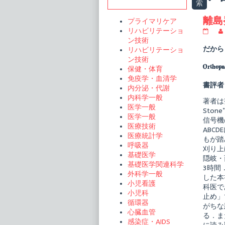
Sidebar
索
t
離島
プライマリケア
リハビリテーショ
離
島
ン技術
発
だから
リハビリテーショ
と
ン技術
っ
Orthop
保健・体育
て
隠
免疫学・血清学
岐
書評者
内分泌・代謝
の
内科学一般
外
著者は
来
医学一般
Sto
超
医学一般
信号機
音
医療技術
波
ABCD
医療統計学
診
もが踏
療
呼吸器
刈り上
publi
基礎医学
隠岐・
on
基礎医学関連科学
3時間
外科学一般
した本
小児看護
科医で
小児科
止め」
循環器
がちな
心臓血管
る．ま
感染症・AIDS