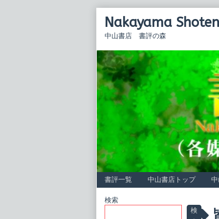
Skip
Nakayama Shoten 
to
content
中山書店 書評の森
書評一覧
中山書店トップ
中
Primary
検索
P
検