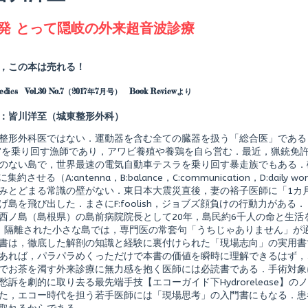
agged
発 とって隠岐の外来超音波診療
Read
more
posts
，この本は売れる！
by
the
aedics Vol.30 No.7（2017年7月号） Book Reviewより
author
of
離
：皆川洋至（城東整形外科）
島
発
整形外科医ではない．運動器を含む全ての臓器を扱う「総合医」である．日
と
ne”を乗り回す漁師であり，アワビ養殖や養鶏を自ら営む．最近，猟銃免
っ
のない島で，世界最速の電気自動車テスラを乗り回す暴走族でもある．
て
隠
Eに集約させる（A:antenna，B:balance，C:communication，D:dail
岐
みとどまる常識の壁がない．東日本大震災直後，妻の裕子医師に「1カ
の
げ島を飛び出した．まさにF:foolish，ジョブズ顔負けの行動力がある．
shed
外
西ノ島（島根県）の島前病院院長として20年，島民約6千人の命と生活
来
超
．隔離された小さな島では，専門医の常套句「うちじゃありません」が
音
書は，徹底した解剖の知識と経験に裏付けられた「現場志向」の実用書
波
あれば，パラパラめくっただけで本書の価値を瞬時に理解できるはず，
診
でお茶を濁す外来診療に無力感を抱く医師には必読書である．手術対象
療,
愁訴を劇的に取り去る最先端手技【エコーガイド下Hydrorelease】
た，エコー時代を担う若手医師には「現場思考」の入門書にもなる．患