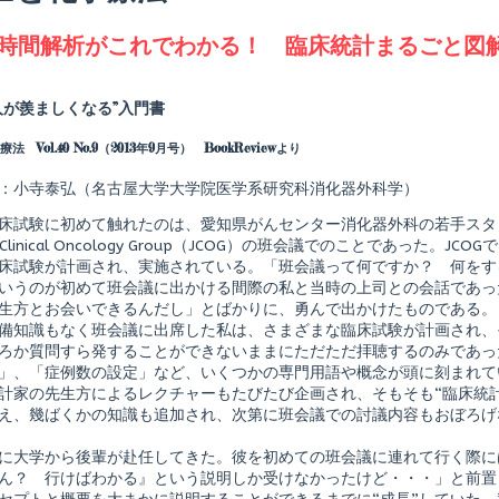
agged
時間解析がこれでわかる！ 臨床統計まるごと図
Read
more
posts
人が羨ましくなる”入門書
by
the
法 Vol.40 No.9（2013年9月号） BookReviewより
author
of
生
：小寺泰弘（名古屋大学大学院医学系研究科消化器外科学）
存
時
床試験に初めて触れたのは、愛知県がんセンター消化器外科の若手スタ
間
n Clinical Oncology Group（JCOG）の班会議でのことであった
解
床試験が計画され、実施されている。「班会議って何ですか？ 何をす
！
析
が
いうのが初めて班会議に出かける間際の私と当時の上司との会話であっ
こ
生方とお会いできるんだし」とばかりに、勇んで出かけたものである。
れ
備知識もなく班会議に出席した私は、さまざまな臨床試験が計画され、
で
ろか質問すら発することができないままにただただ拝聴するのみであっ
わ
か
」、「症例数の設定」など、いくつかの専門用語や概念が頭に刻まれてい
る！
計家の先生方によるレクチャーもたびたび企画され、そもそも“臨床統
臨
え、幾ばくかの知識も追加され、次第に班会議での討議内容もおぼろげ
床
統
shed
計
に大学から後輩が赴任してきた。彼を初めての班会議に連れて行く際に
ま
ん？ 行けばわかる』という説明しか受けなかったけど・・・」と前置
る