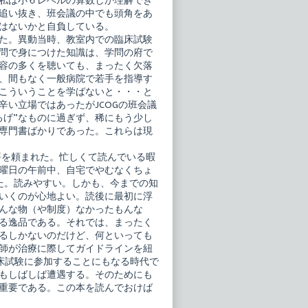
。私は小６レベルの算数しか理解でき
追い抜き、班会議の中でも頭角をあ
はないかと自負している。
した。異動当時、教室内での臨床試験
問で身につけた知識は、学問の府で
容の多くを聴いても、まったく欠落
、間もなく一般病院で若手を指導す
こういうことを学ばないと・・・と
い立場ではあったがJCOGの班会議
ろげ”なものに過ぎず、稀にもう少し
専門書ばかりであった。これらは現
評を頼まれた。忙しくて読んでいる暇
曜日の午前中、自宅でやむなくちょ
た。読みやすい。しかも、今までの知
ていくのが心地よい。読後に最初に浮
んな物（や制度）なかったもんな
る逸品である。それでは、まったく
るしかないのだけど、何といっても
師が治療に際してガイドラインを紐
臨床試験に参加することにもなる時代で
もしばしば遭遇する。そのためにも
重要である。この本を読んでおけば