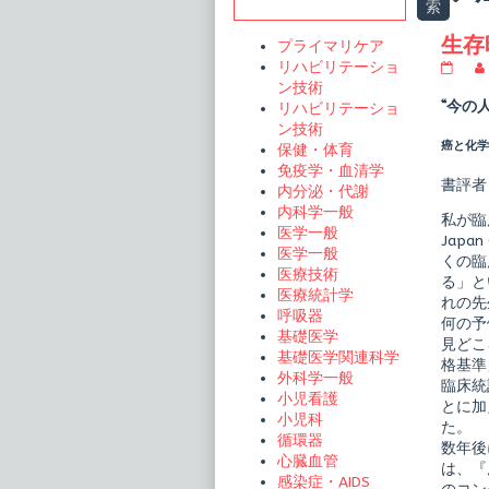
Sidebar
索
t
生存
プライマリケア
リハビリテーショ
生
存
ン技術
時
“今の
リハビリテーショ
間
ン技術
解
癌と化学療
保健・体育
析
が
免疫学・血清学
こ
書評者
内分泌・代謝
れ
内科学一般
で
私が臨
わ
医学一般
Japa
か
医学一般
くの臨
る
医療技術
臨
る」と
医療統計学
床
れの先
統
呼吸器
何の予
計
基礎医学
見どこ
ま
基礎医学関連科学
る
格基準
外科学一般
ご
臨床統
と
小児看護
とに加
図
小児科
た。
解
循環器
publi
数年後
心臓血管
on
は、『
感染症・AIDS