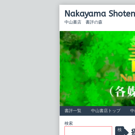
Skip
Nakayama Shoten 
to
content
中山書店 書評の森
書評一覧
中山書店トップ
中
Primary
検索
P
検