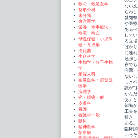
のコン
救命・救急医学
ない文
整形外科
らわし
未分類
愛知県
東洋医学
や医療
栄養・食事療法・
あるべ
輸液・輸血
してい
母性保健・小児保
る立場
健・育児学
ばかり
消化器
に連れ
生命科学
勉強し
生物学・分子生物
在でも
学
今回、
産婦人科
ないし
画像医学・超音波
っとペ
医学
識が“
病理学
かんだ
癌・腫瘍一般
あ」と
皮膚科
知識が
看護
工夫を
看護学一般
解き、
眼科
ある。
精神医学
臨床試
糖尿病
いっそ