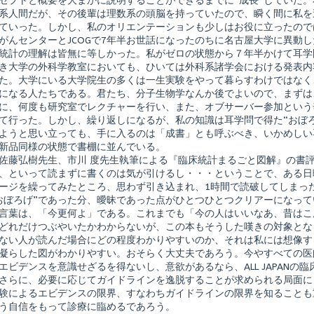
セプトと概要を大まかに説明することができるまでに“成長”していた
ご
系人間だが、その後輩は理数系の頭脳を持っていたので、瞬く間に私を
と
図
ていった。しかし、私のオリエンテーションも少しはお役に立ったので
解,
がんセンターとJCOGで7年半お世話になったのちに名古屋大学に異動
統計の理解は皆無に等しかった。私がゼロの状態から７年半かけて耳学
き大学の外科学教室においても、ひいては外科系諸学会における発表内
た。大学にいる大学院生の多くは一生実験をやって暮らすわけではなく
になる人たちである。君たち、分子生物学なんか後でよいので、まずは
に、何度も研究室でレクチャーを行い、また、オブサーバー参加という辛
て行った。しかし、繰り返しになるが、私の知識は耳学問で得た“おぼ
ようと思い立っても、手に入るのは「成書」とも呼ぶべき、いかめしい
新品同様の状態で書棚に並んでいる。
佐藤弘樹先生、市川 度先生執筆による『臨床統計まるごと図解』の書
、といって読まずに書くのは気が引けるし・・・ということで、ある日
ージを繰ってみたところ、思わず引き込まれ、1時間で読破してしまっ
おぼろげ”であった分、曖昧であった点がひとつひとつクリアーになっ
言葉は、「今更何よ」である。これまでも「今の人はいいなあ、昔はこ
どれだけつぶやいたかわからないが、この本もそうした嘆きの対象とな
ない人が読んだ場合にどの程度わかりやすいのか、それは私には想像す
凝らした図がわかりやすい。おそらく大丈夫であろう。今やすべての医
エビデンスを意識せざるを得ないし、意欲があるなら、ALL JAPANの
さらに、必要に応じてガイドラインを逸脱することが求められる局面に
験によるエビデンスの限界、すなわちガイドラインの限界を知ることも
う自信をもって診療に臨めるであろう。