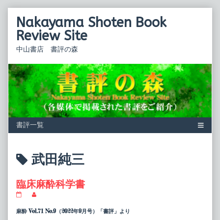
Skip
Nakayama Shoten Book
to
content
Review Site
中山書店 書評の森
Posts
武田純三
tagged
臨床麻酔科学書
臨
Read
床
more
麻
posts
麻酔 Vol.71 No.9（2022年9月号）「書評」より
酔
by