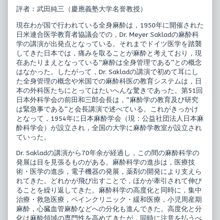
科
the
評者：武田純三（慶應義塾大学名誉教授）
学
author
書
of
現在わが国で行われている全身麻酔は，1950年に開催された
published
臨
on
床
日米連合医学教育者協議会での，Dr. Meyer Sakladの麻酔科
麻
学の講演が出発点となっている。それまでドイツ医学を踏襲
酔
してきた日本では，痛みを取ることが麻酔と考えており，現
科
在あたりまえとなっている“麻酔は全身管理である”との概念
学
書,
はなかった。したがって，Dr. Sakladの講演で初めて耳にし
た全身管理の概念や米国での麻酔科医の教育システムは，日
本の外科医たちにとってはたいへんな驚きであった。第51回
日本外科学会の前田和三郎会長は，“麻酔学の教育及び研究
は緊急事である”と会長講演で述べている。これがきっかけ
となって，1954年に日本麻酔学会（現：公益社団法人日本麻
酔科学会）が設立され，全国の大学に麻酔学教室が設立され
ていった。
Dr. Sakladの講演から70年余が経過し，この間の麻酔科学の
発展は目を見張るものがある。麻酔科学の進歩は，医療技
術・医学の進歩，電子機器の発展，薬剤の開発により支えら
れてきた。どれかが飛び出すことで，ほかが牽引されて伸び
ることを繰り返してきた。麻酔科学の高度化と同時に，集中
治療・救急医療，ペインクリニック・緩和医療，小児周産期
麻酔，心臓血管麻酔などへの分化も進んできた。高度化と分
化は麻酔領域の専門性を高めてきたが，同時に注意を払うべ