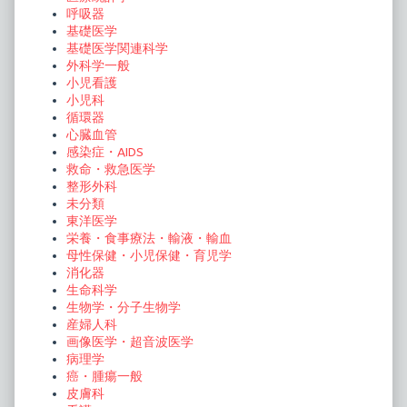
呼吸器
基礎医学
基礎医学関連科学
外科学一般
小児看護
小児科
循環器
心臓血管
感染症・AIDS
救命・救急医学
整形外科
未分類
東洋医学
栄養・食事療法・輸液・輸血
母性保健・小児保健・育児学
消化器
生命科学
生物学・分子生物学
産婦人科
画像医学・超音波医学
病理学
癌・腫瘍一般
皮膚科