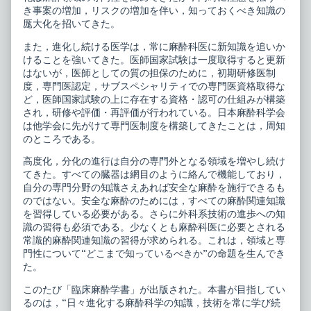
き事案の増加，リスクの増加を伴い，知っておくべき知識の
厖大化を招いてきた。
また，進化し続ける医学は，常に麻酔科医に新知識を追いか
けることを強いてきた。医師国家試験は一度取得すると更新
はないが，医師としての質の担保のために，初期研修医制
度，専門医認定，サブスペシャリティでの専門医資格取得な
ど，医師国家試験の上に存在する資格・認可の仕組みが構築
され，研修や評価・再評価が行われている。日本麻酔科学会
は他学会に先がけて専門医制度を構築してきたことは，周知
のところである。
高度化，分化の進行は自分の専門外となる領域を増やし続け
てきた。すべての臓器は網目のように絡んで機能しており，
自分の専門分野の知識さえあれば安全な麻酔を施行できるも
のではない。安全な麻酔のためには，すべての麻酔関連知識
を習得している必要がある。さらに外科系技術の進歩への知
識の習得も必須である。少なくとも麻酔科医に必要とされる
常識的麻酔関連知識の習得が求められる。これは，領域と専
門性について“どこまで知っているべきか”の命題を生んでき
た。
このたび「臨床麻酔学書」が出版された。本書が目指してい
るのは，“日々進化する麻酔科学の知識，技術を常に学び続