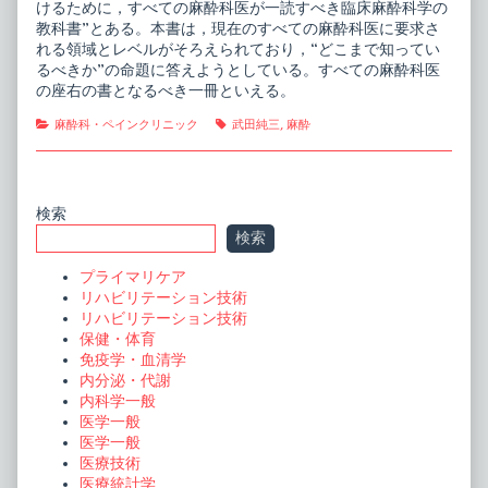
けるために，すべての麻酔科医が一読すべき臨床麻酔科学の
教科書”とある。本書は，現在のすべての麻酔科医に要求さ
れる領域とレベルがそろえられており，“どこまで知ってい
るべきか”の命題に答えようとしている。すべての麻酔科医
の座右の書となるべき一冊といえる。
Categories
Tags
麻酔科・ペインクリニック
武田純三
,
麻酔
Primary
検索
検索
Sidebar
プライマリケア
リハビリテーション技術
リハビリテーション技術
保健・体育
免疫学・血清学
内分泌・代謝
内科学一般
医学一般
医学一般
医療技術
医療統計学