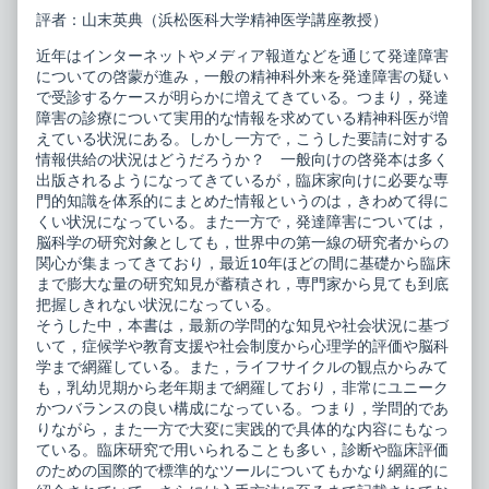
人
the
評者：山末英典（浜松医科大学精神医学講座教授）
の
author
発
of
近年はインターネットやメディア報道などを通じて発達障害
達
子
障
ど
についての啓蒙が進み，一般の精神科外来を発達障害の疑い
害
も・
で受診するケースが明らかに増えてきている。つまり，発達
診
大
障害の診療について実用的な情報を求めている精神科医が増
療
人
えている状況にある。しかし一方で，こうした要請に対する
ハ
の
ン
発
情報供給の状況はどうだろうか？ 一般向けの啓発本は多く
ド
達
出版されるようになってきているが，臨床家向けに必要な専
ブ
障
門的知識を体系的にまとめた情報というのは，きわめて得に
ッ
害
くい状況になっている。また一方で，発達障害については，
ク
診
published
療
脳科学の研究対象としても，世界中の第一線の研究者からの
on
ハ
関心が集まってきており，最近10年ほどの間に基礎から臨床
ン
まで膨大な量の研究知見が蓄積され，専門家から見ても到底
ド
把握しきれない状況になっている。
ブ
ッ
そうした中，本書は，最新の学問的な知見や社会状況に基づ
ク,
いて，症候学や教育支援や社会制度から心理学的評価や脳科
学まで網羅している。また，ライフサイクルの観点からみて
も，乳幼児期から老年期まで網羅しており，非常にユニーク
かつバランスの良い構成になっている。つまり，学問的であ
りながら，また一方で大変に実践的で具体的な内容にもなっ
ている。臨床研究で用いられることも多い，診断や臨床評価
のための国際的で標準的なツールについてもかなり網羅的に