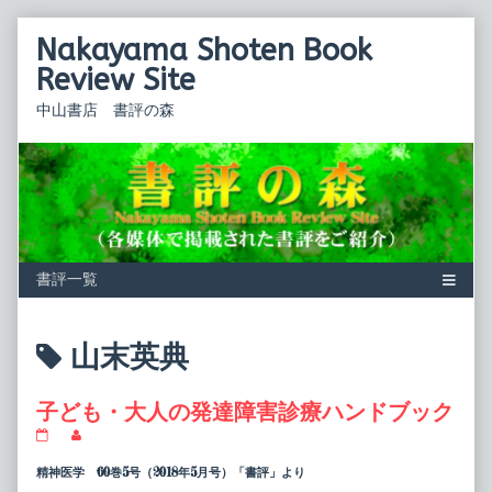
Skip
Nakayama Shoten Book
to
content
Review Site
中山書店 書評の森
Posts
山末英典
tagged
子ども・大人の発達障害診療ハンドブック
子
Read
ど
more
も・
posts
精神医学 60巻5号（2018年5月号）「書評」より
大
by