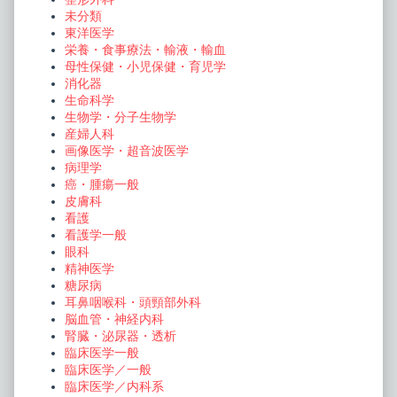
未分類
東洋医学
栄養・食事療法・輸液・輸血
母性保健・小児保健・育児学
消化器
生命科学
生物学・分子生物学
産婦人科
画像医学・超音波医学
病理学
癌・腫瘍一般
皮膚科
看護
看護学一般
眼科
精神医学
糖尿病
耳鼻咽喉科・頭頸部外科
脳血管・神経内科
腎臓・泌尿器・透析
臨床医学一般
臨床医学／一般
臨床医学／内科系