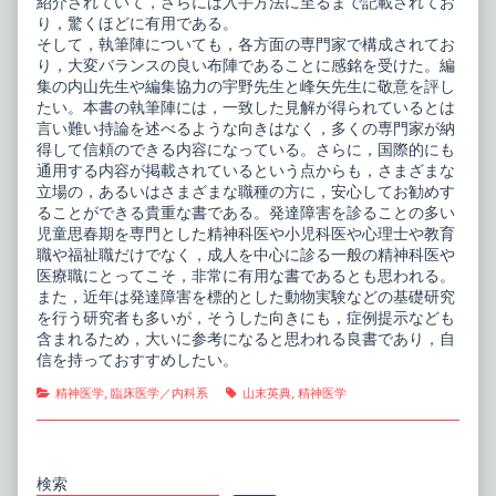
紹介されていて，さらには入手方法に至るまで記載されてお
り，驚くほどに有用である。
そして，執筆陣についても，各方面の専門家で構成されてお
り，大変バランスの良い布陣であることに感銘を受けた。編
集の内山先生や編集協力の宇野先生と峰矢先生に敬意を評し
たい。本書の執筆陣には，一致した見解が得られているとは
言い難い持論を述べるような向きはなく，多くの専門家が納
得して信頼のできる内容になっている。さらに，国際的にも
通用する内容が掲載されているという点からも，さまざまな
立場の，あるいはさまざまな職種の方に，安心してお勧めす
ることができる貴重な書である。発達障害を診ることの多い
児童思春期を専門とした精神科医や小児科医や心理士や教育
職や福祉職だけでなく，成人を中心に診る一般の精神科医や
医療職にとってこそ，非常に有用な書であるとも思われる。
また，近年は発達障害を標的とした動物実験などの基礎研究
を行う研究者も多いが，そうした向きにも，症例提示なども
含まれるため，大いに参考になると思われる良書であり，自
信を持っておすすめしたい。
Categories
Tags
精神医学
,
臨床医学／内科系
山末英典
,
精神医学
Primary
検索