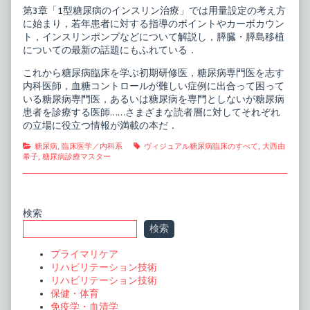
第3章「1型糖尿病のインスリン治療」では用量設定の考え方
に始まり，若年患者に対する指導のポイントやカーボカウン
ト，インスリンポンプなどについて解説し，膵臓・膵島移植
についての最新の話題にもふれている．
これから糖尿病臨床を学ぶ初期研修医，糖尿病専門医を志す
内科医師，血糖コントロールが難しい症例に出合って困って
いる糖尿病専門医，あるいは糖尿病を専門としないが糖尿病
患者を診療する医師……さまざまな読者層に対してそれぞれ
の立場に役立つ情報が満載の本だ．
Categories
Tags
糖尿病
,
臨床医学／内科系
ヴィジュアル糖尿病臨床のすべて
,
大西由
希子
,
糖尿病診療マスター
Primary
検索
検索
Sidebar
プライマリケア
リハビリテーション技術
リハビリテーション技術
保健・体育
免疫学・血清学