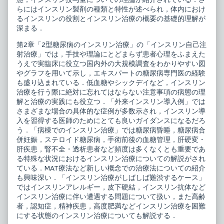
らにはインスリン製剤の種類と特性が述べられ，体内におけ
るインスリンの役割とインスリン治療の概要の基礎的理解が
深まる．
第2章「2型糖尿病のインスリン治療」の「インスリン自己注
射治療」では，手技や理論にとどまらず患者心理をふまえた
うえで実臨床に役立つ国内外の大規模調査をわかりやすい図
やグラフを用いて示し，エキスパートの糖尿病専門医の経験
も盛り込まれている．低血糖やシックデイなど，インスリン
治療を行う際に絶対に忘れてはならない注意事項の病態の理
解と治療の実践にも役立つ．「外来インスリン導入例」では
さまざまな場合の具体的な症例が多数示され，インスリン導
入を習得する医師のためにとても良いガイダンスになるだろ
う．「病棟でのインスリン治療」では糖尿病昏睡，糖尿病合
併妊娠，ステロイド糖尿病，手術前後の血糖管理，肝硬変・
肝疾患，腎不全・透析患者など頻度は多くなくとも重要であ
る特殊な状況におけるインスリン治療についての解説がされ
ている．MAT療法など新しい概念での治療法についての紹介
も興味深い．「インスリン治療がしばしば難渋するケース」
ではインスリンアレルギー，皮下硬結，インスリン抗体など
インスリン治療に伴い遭遇する問題について扱い，また高齢
者，認知症，精神疾患，高度肥満などインスリン治療を困難
にする状態のインスリン治療についても解説する．