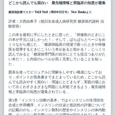
ジ
posts
どこから読んでも面白い 最先端情報と実臨床の知恵が凝集
ュ
by
ア
the
糖尿病診療マスター Vol.9 No.6（2011年11月号） New Booksより
ル
author
糖
of
尿
ヴ
評者：大西由希子（朝日生命成人病研究所 糖尿病代謝科 治
病
ィ
験部長）
臨
ジ
床
ュ
この本を最初に手にしたときに思った．「研修医のときにこ
の
ア
の本が手元にほしかった！」そして，ぱらぱらとページをめ
す
ル
べ
糖
くりながら感じた．「糖尿病臨床の現場で困ったときや研修
て
尿
医を指導するときにこういう本があると助かる！」じっくり
最
病
読んでみると「糖尿病専門医の自分にとても役立つありがた
新
臨
い本だ！」と内容のレベルが高く充実していることを知っ
イ
床
ン
の
た．
ス
す
リ
べ
図表を使ってビジュアルに理解をしやすい構成になってお
ン
て
り，ポイントが箇条書きでまとまっているため，どこから読
療
最
んでも読みやすく面白い．理論にとどまらず，実践の場にお
法
新
published
イ
いて出くわすさまざまな問題にも対処できるよう，最先端情
on
ン
報と実臨床の知恵が凝集されている．
ス
リ
第1章「インスリン治療の基本」ではインスリンの生理的生
ン
合成と作用機序，インスリンの分泌と抵抗性の評価について
療
法,
の記載ののち，インスリン製剤の歴史やインスリンの体内動
態，インスリン投与量についての理論が紹介されている．さ