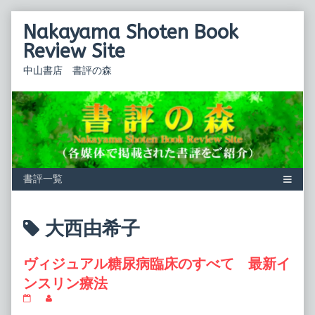
Skip
Nakayama Shoten Book
to
content
Review Site
中山書店 書評の森
Posts
大西由希子
tagged
ヴィジュアル糖尿病臨床のすべて 最新イ
ンスリン療法
ヴ
Read
ィ
more