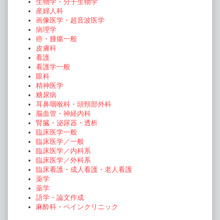
生物学・分子生物学
産婦人科
画像医学・超音波医学
病理学
癌・腫瘍一般
皮膚科
看護
看護学一般
眼科
精神医学
糖尿病
耳鼻咽喉科・頭頸部外科
脳血管・神経内科
腎臓・泌尿器・透析
臨床医学一般
臨床医学／一般
臨床医学／内科系
臨床医学／外科系
臨床看護・成人看護・老人看護
薬学
薬学
語学・論文作成
麻酔科・ペインクリニック