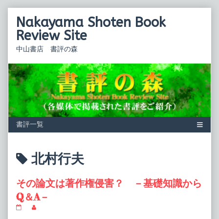
Skip
Nakayama Shoten Book
to
content
Review Site
中山書店 書評の森
Posts
北村行夫
tagged
その論文は著作権侵害？ －基礎知識から
Q＆A－
そ
Read
の
more