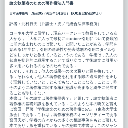
論
posts
論文執筆者のための著作権法入門書
文
by
は
the
日本医事新報 No.4595（2012年5月19日） BOOK REVIEWより
著
author
作
of
権
そ
評者：北村行夫（弁護士 / 虎ノ門総合法律事務所）
侵
の
害？
論
コーネル大学に留学し，現在バークレーで教員をしている友
－
文
人から，「大学に入って最初にcitation=引用について徹底的
基
は
に叩き込まれたのには驚いた」と聞いたことがある．学問を
礎
著
知
作
始める1年生に，引用の適法性や発表誌別の引用スタイルな
識
権
どをしっかりと教えているというのである．学術は，先人の
か
侵
知恵を批判的に継承することで成り立つ．学術論文に引用が
ら
害？
多々用いられるのもそのためである．
Q
－
＆
基
しかし，それは，他人の成果へのタダ乗りと踵を接してい
A
礎
る．それゆえ，他人の著作物を利用する際の適法要件を正し
－
知
く理解していないと，とんでもないことになる．ことに，昨
published
識
今のように著作権に関する権利意識が高まると紛争に発展す
on
か
ら
ることも珍しくない．
Q
本書は『その論文は著作権侵害？』と題して，論文執筆者に
＆
著作権の基礎知識を教えている．このような本の嚆矢と言え
A
ば宮田 昇著『学術論文のための著作権Q&A』（東海大学出
－,
版会）である．これは，著作権実務のオーソリティーである
宮田氏が，学者の方々からの多くの相談事例をもとに著した
本であり，版を重ねている．その意味で本書は，このジャン