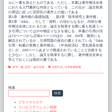
ルに一書を加えたものである．ただし，本書は著作権法全体
にわたる入門書的な内容となっている．この点が，論文執筆
の周辺に絞った宮田氏の著作との違いである．
第1章「著作権の基礎知識」，第2章「医学研究と著作権」，
第3章「Q&A」，そして「資料」の項からなるが，内容が著
作権法全体にわたるため，論文を執筆する際に最も気遣うべ
き引用についてはやや物足りなさを感じる．本書の引用の項
は72ページから正味4ページのほか，Q6，Q9等，随所にも
解説されているが，引用問題の座右の書とされている『Q&A
引用・転載の実務と著作権法』（中央経済社，雪丸慎吾弁護
士）が，200ページあまりで構成されていることと比較する
と少ない．しかし，論文を執筆するに際し，著作権法全体を
学んでおくには格好の書である．
Categories
Tags
医学一般
,
語学・論文作成
北村行夫
,
日本医事新報
Primary
検索
検索
Sidebar
プライマリケア
リハビリテーション技術
リハビリテーション技術