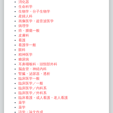
消化器
生命科学
生物学・分子生物学
産婦人科
画像医学・超音波医学
病理学
癌・腫瘍一般
皮膚科
看護
看護学一般
眼科
精神医学
糖尿病
耳鼻咽喉科・頭頸部外科
脳血管・神経内科
腎臓・泌尿器・透析
臨床医学一般
臨床医学／一般
臨床医学／内科系
臨床医学／外科系
臨床看護・成人看護・老人看護
薬学
薬学
語学・論文作成