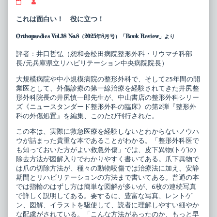
ニ
Read
ュ
more
ー
posts
これは面白い！ 役に立つ！
ス
by
タ
the
Orthopaedics Vol.38 No.8（2025年8月号）「Book Review」より
ン
author
ダ
of
ー
ニ
評者：井口哲弘（恕和会松田病院整形外科・リウマチ科部
ド
ュ
長/元兵庫県立リハビリテーション中央病院院長）
整
ー
形
ス
大規模病院や中小規模病院の整形外科で、そして25年間の開
外
タ
業医として、外傷診療の第一線治療を経験されてきた井尻整
科
ン
の
ダ
形外科院長の井尻慎一郎先生が、中山書店の整形外科シリー
臨
ー
ズ《ニュースタンダード整形外科の臨床》の第2弾『整形外
床
ド
科の外傷処置』を編集、このたび刊行された。
2
整
整
形
この本は、実際に救急医療を経験しないとわからないノウハ
形
外
ウが詰まった貴重な本であることがわかる。「整形外科医で
外
科
科
の
も知っておいた方がよい救急外傷」では、皮下異物(トゲ)の
の
臨
除去方法が図解入りでわかりやすく書いてある。爪下異物で
外
床
は爪の切除方法が、種々の動物咬傷では治療法に加え、安静
傷
2
処
整
期間とリハビリテーションの方法まで書いてある。普通の本
置
形
では指輪のはずし方は簡単な図解が多いが、6枚の連続写真
捻
外
で詳しく説明してある。要するに、豊富な写真、レントゲ
挫・
科
ン、図解、イラストを駆使して、読者に理解しやすい細やか
打
の
撲・
外
な配慮がされている。「こんな方法があったのか、もっと早