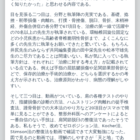
脱
傷
く知りたかった」と思わせる内容である。
臼・
処
骨
置
目を見張る二つ目は、分野と執筆陣の充実である。基礎、捻
折
捻
挫・靭帯損傷・肉離れ、打撲・骨挫傷、脱臼、骨折、末梢神
published
挫・
on
打
経、外傷合併症の各分野で67項目を、治療の第一線で活躍中
撲・
の70名以上の先生方が執筆されている。環軸椎回旋位固定な
脱
どの小児疾患から高齢者脊椎脆弱性骨折まで、よくこんなに
臼・
多くの先生方に執筆をお願いできたと驚いている。もちろん
骨
折,
井尻先生のみならず共同編集委員の田中栄先生や松本守雄先
生のご尽力であることは間違いない。私が気に入っている執
筆方針は、それぞれに「治療に対する考え方」が記載されて
いる点である。例えば手指の屈筋腱損傷や足関節果部骨折な
どで、保存的治療か手術的治療か、どちらを選択するかの考
え方が示されている。治療原則がわかり、病態の理解がしや
すい。
そして三つ目は、動画がついている。肩の各種テストのやり
方、指腱損傷の診断の方法、ハムストリング肉離れの徒手検
査法、踵骨骨折での大本法のやり方など20項目がスマホで簡
単に見ることができる。整形外科医へのアンケートによると
一番自信のない手技は、肩関節脱臼の整復法であったそうで
ある。私もそうで、改めてゼロポジション法、Kocher法、
Stimson法の整復法を動画で確認できて大変勉強になった。
図で見るのと動画では、理解のしやすさが「天と地」であ