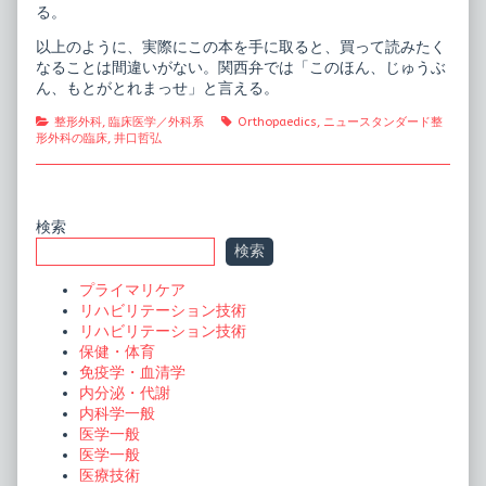
る。
以上のように、実際にこの本を手に取ると、買って読みたく
なることは間違いがない。関西弁では「このほん、じゅうぶ
ん、もとがとれまっせ」と言える。
Categories
Tags
整形外科
,
臨床医学／外科系
Orthopaedics
,
ニュースタンダード整
形外科の臨床
,
井口哲弘
Primary
検索
検索
Sidebar
プライマリケア
リハビリテーション技術
リハビリテーション技術
保健・体育
免疫学・血清学
内分泌・代謝
内科学一般
医学一般
医学一般
医療技術