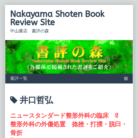
Skip
Nakayama Shoten Book
to
content
Review Site
中山書店 書評の森
Posts
井口哲弘
tagged
ニュースタンダード整形外科の臨床 2
整形外科の外傷処置 捻挫・打撲・脱臼・
骨折