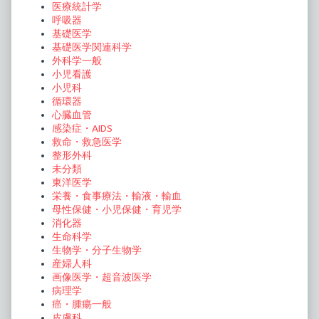
医療統計学
呼吸器
基礎医学
基礎医学関連科学
外科学一般
小児看護
小児科
循環器
心臓血管
感染症・AIDS
救命・救急医学
整形外科
未分類
東洋医学
栄養・食事療法・輸液・輸血
母性保健・小児保健・育児学
消化器
生命科学
生物学・分子生物学
産婦人科
画像医学・超音波医学
病理学
癌・腫瘍一般
皮膚科