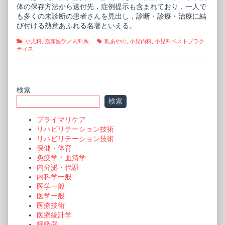
症,
体の保存方法から送付先，症例提示も含まれており，一人で
も多くの未診断の患者さんを見出し，診断・診療・治療に結
び付ける熱意あふれる名著といえる。
Categories
Tags
小児科
,
臨床医学／内科系
乾あやの
,
小児内科
,
小児科ベストプラク
ティス
Primary
検索
検索
Sidebar
プライマリケア
リハビリテーション技術
リハビリテーション技術
保健・体育
免疫学・血清学
内分泌・代謝
内科学一般
医学一般
医学一般
医療技術
医療統計学
呼吸器