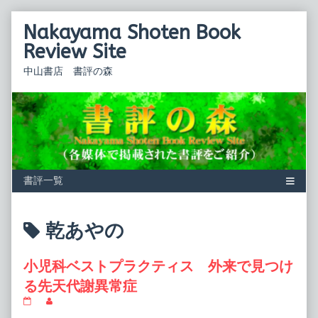
Skip
Nakayama Shoten Book
to
content
Review Site
中山書店 書評の森
Posts
乾あやの
tagged
小児科ベストプラクティス 外来で見つけ
る先天代謝異常症
小
Read
児
more