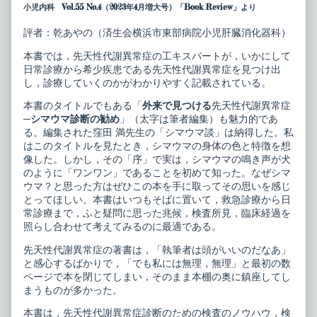
科
posts
小児内科 Vol.55 No.4（2023年4月増大号）「Book Review」より
ベ
by
ス
the
評者：乾あやの（済生会横浜市東部病院小児肝臓消化器科）
ト
author
プ
of
本書では，先天性代謝異常症の工キスパートが，いかにして
ラ
小
ク
児
日常診療から希少疾患である先天性代謝異常症を見つけ出
テ
科
し，診療していくのかがわかりやすく記載されている。
ィ
ベ
ス
ス
本書のタイトルでもある「
外来で見つける
先天性代謝異常症
外
ト
─
シマウマ診断の勧め
」（太字は筆者編集）も魅力的であ
来
プ
る。編集された窪田 満先生の「シマウマ談」は納得した。私
で
ラ
見
ク
はこのタイトルを見たとき，シマウマの身体の色と特徴を想
つ
テ
像した。しかし，その「序」で実は，シマウマの鳴き声が犬
け
ィ
のように「ワンワン」であることを初めて知った。なぜシマ
る
ス
先
外
ウマ？と思った方はぜひこの本を手に取ってその思いを感じ
天
来
とってほしい。本書はいつもそばに置いて，救急診療から日
代
で
常診療まで，ふと疑問に思った兆候，検査所見，臨床経過を
謝
見
照らし合わせて考えてみるのに最適である。
異
つ
常
け
症
る
先天性代謝異常症の著書は，「執筆者は頭がいいのだなあ」
published
先
と感心するばかりで，「でも私には無理，無理」と最初の数
on
天
ページで本を閉じてしまい，そのまま本棚の奥に鎮座してし
代
まうものが多かった。
謝
異
常
本書は，先天性代謝異常症診断のための検査のノウハウ，検