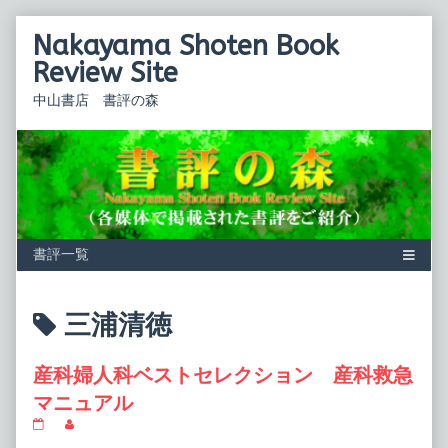
Skip
Nakayama Shoten Book
to
content
Review Site
中山書店 書評の森
Posts
三浦清徳
tagged
産科婦人科ベストセレクション 産科救急
マニュアル
産
Read
科
more