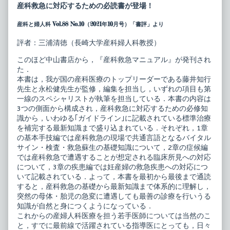
婦
posts
産科救急に対応するための必読書が登場！
人
by
科
the
産科と婦人科 Vol.88 No.10（2021年10月号）「書評」より
ベ
author
ス
of
ト
産
評者：三浦清徳（長崎大学産科婦人科教授）
セ
科
レ
婦
このほど中山書店から，『産科救急マニュアル』が発刊され
ク
人
た．
シ
科
本書は，我が国の産科医療のトップリーダーである藤井知行
ョ
ベ
ン
ス
先生と永松健先生が監修，編集を担当し，いずれの項目も第
産
ト
一線のスペシャリストが執筆を担当している．本書の内容は
科
セ
3つの側面から構成され，産科救急に対応するための必修知
救
レ
識から，いわゆる｢ガイドライン｣に記載されている標準治療
急
ク
マ
シ
を補完する最新知識まで盛り込まれている．それぞれ，1章
ニ
ョ
の基本手技編では産科救急の現場で共通言語となるバイタル
ュ
ン
サイン・検査・救急蘇生の基礎知識について，2章の症候編
ア
産
では産科救急で遭遇することが想定される臨床所見への対応
ル
科
published
救
について，3章の疾患編では妊産婦の救急疾患への対応につ
on
急
いて記載されている．よって，本書を最初から最後まで通読
マ
すると，産科救急の基礎から最新知識まで体系的に理解し，
ニ
突然の母体・胎児の急変に遭遇しても最善の診療を行いうる
ュ
ア
知識が自然と身につくようになっている．
ル,
これからの産婦人科医療を担う若手医師については当然のこ
と，すでに最前線で活躍されている指導医にとっても，日々