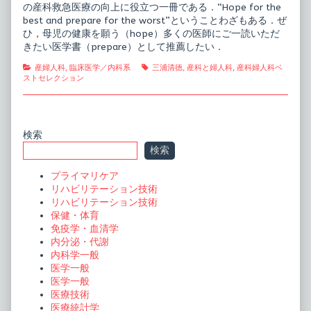
の産科救急医療の向上に役立つ一冊である．“Hope for the
best and prepare for the worst”ということわざもある．ぜ
ひ，母児の健康を願う（hope）多くの医師にご一読いただ
きたい医学書（prepare）として推薦したい．
Categories
Tags
産婦人科
,
臨床医学／内科系
三浦清徳
,
産科と婦人科
,
産科婦人科ベ
ストセレクション
Primary
検索
検索
Sidebar
プライマリケア
リハビリテーション技術
リハビリテーション技術
保健・体育
免疫学・血清学
内分泌・代謝
内科学一般
医学一般
医学一般
医療技術
医療統計学