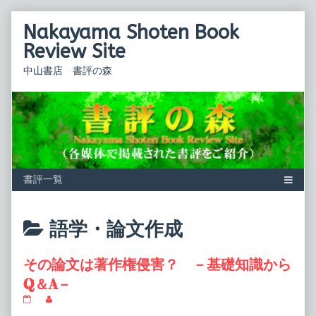
Skip
Nakayama Shoten Book
to
content
Review Site
中山書店 書評の森
Posts
語学・論文作成
categoriezed
その論文は著作権侵害？ －基礎知識から
as
Q＆A－
そ
Read
の
more