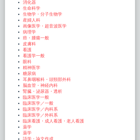
消化器
生命科学
生物学・分子生物学
産婦人科
画像医学・超音波医学
病理学
癌・腫瘍一般
皮膚科
看護
看護学一般
眼科
精神医学
糖尿病
耳鼻咽喉科・頭頸部外科
脳血管・神経内科
腎臓・泌尿器・透析
臨床医学一般
臨床医学／一般
臨床医学／内科系
臨床医学／外科系
臨床看護・成人看護・老人看護
薬学
薬学
語学・論文作成