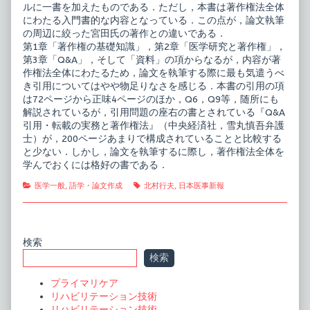
ルに一書を加えたものである．ただし，本書は著作権法全体
にわたる入門書的な内容となっている．この点が，論文執筆
の周辺に絞った宮田氏の著作との違いである．
第1章「著作権の基礎知識」，第2章「医学研究と著作権」，
第3章「Q&A」，そして「資料」の項からなるが，内容が著
作権法全体にわたるため，論文を執筆する際に最も気遣うべ
き引用についてはやや物足りなさを感じる．本書の引用の項
は72ページから正味4ページのほか，Q6，Q9等，随所にも
解説されているが，引用問題の座右の書とされている『Q&A
引用・転載の実務と著作権法』（中央経済社，雪丸慎吾弁護
士）が，200ページあまりで構成されていることと比較する
と少ない．しかし，論文を執筆するに際し，著作権法全体を
学んでおくには格好の書である．
Categories
Tags
医学一般
,
語学・論文作成
北村行夫
,
日本医事新報
Primary
検索
検索
Sidebar
プライマリケア
リハビリテーション技術
リハビリテーション技術