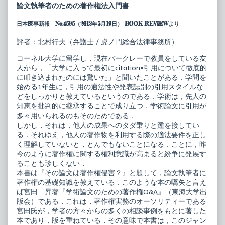
論
posts
論文執筆者のための著作権法入門書
文
by
は
the
日本医事新報 No.4595（2012年5月19日） BOOK REVIEWより
著
author
作
of
権
そ
評者：北村行夫（弁護士 / 虎ノ門総合法律事務所）
侵
の
害？
論
コーネル大学に留学し，現在バークレーで教員をしている友
－
文
人から，「大学に入って最初にcitation=引用について徹底的
基
は
に叩き込まれたのには驚いた」と聞いたことがある．学問を
礎
著
知
作
始める1年生に，引用の適法性や発表誌別の引用スタイルな
識
権
どをしっかりと教えているというのである．学術は，先人の
か
侵
知恵を批判的に継承することで成り立つ．学術論文に引用が
ら
害？
多々用いられるのもそのためである．
Q
－
＆
基
しかし，それは，他人の成果へのタダ乗りと踵を接してい
A
礎
る．それゆえ，他人の著作物を利用する際の適法要件を正し
－
知
く理解していないと，とんでもないことになる．ことに，昨
published
識
今のように著作権に関する権利意識が高まると紛争に発展す
on
か
ら
ることも珍しくない．
Q
本書は『その論文は著作権侵害？』と題して，論文執筆者に
＆
著作権の基礎知識を教えている．このような本の嚆矢と言え
A
ば宮田 昇著『学術論文のための著作権Q&A』（東海大学出
－,
版会）である．これは，著作権実務のオーソリティーである
宮田氏が，学者の方々からの多くの相談事例をもとに著した
本であり，版を重ねている．その意味で本書は，このジャン