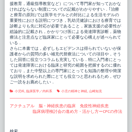
援教育，通級指導教室など）について専門家が知っておかな
ければならない制度についての記載がわかりやすい．｢治療
と療育の原則｣では医学モデルとの対比による生活モデルの
重要性における説明につづき，乳幼児健診における療育では
診断よりも先に対応が必要であること，家族支援の必要性が
総論的に記載され，かかりつけ医による発達障害診断，薬物
療法と注意点など臨床家にとって必要な心構えが述べられて
いる．
さらに本書では，必ずしもエビデンスは得られていないが保
護者からの質問の多い補充代替療法についての項目や，そう
した回答に役立つコラムも充実している．特に入門者にとっ
ては発達障害における臨床と研究の範囲を把握するのに優れ
ており，また中堅以上の専門家にとっても知識の整理や簡潔
な説明を求められた際にとても役立つと思われるため，ぜひ
ご一読をお薦めしたい．
Categories
Tags
小児科
,
臨床医学／内科系
小児の精神と神経
,
山崎知克
投
Previous
アクチュアル 脳・神経疾患の臨床 免疫性神経疾患
post:
Next
臨床病理検討会の進め方・活かし方ーCPCの作法
稿
post:
ナ
ビ
検索