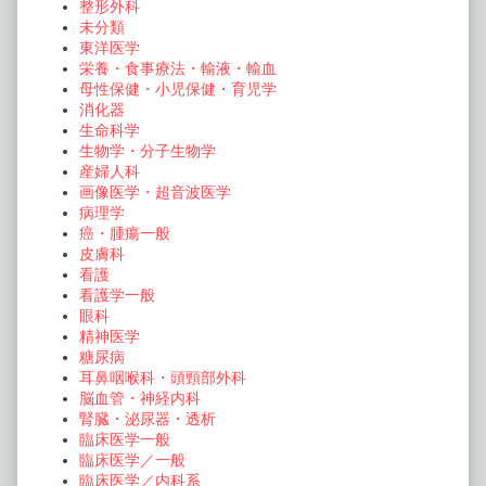
整形外科
未分類
東洋医学
栄養・食事療法・輸液・輸血
母性保健・小児保健・育児学
消化器
生命科学
生物学・分子生物学
産婦人科
画像医学・超音波医学
病理学
癌・腫瘍一般
皮膚科
看護
看護学一般
眼科
精神医学
糖尿病
耳鼻咽喉科・頭頸部外科
脳血管・神経内科
腎臓・泌尿器・透析
臨床医学一般
臨床医学／一般
臨床医学／内科系