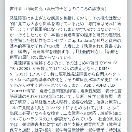
発
ー
達
タ
書評者：山崎知克（浜松市子どものこころの診療所）
障
で
害
読
発達障害はさまざまな疾患を包括しており，その概念は歴史
published
み
on
解
的に見ても大きな変革を遂げているため，専門家はそれに適
く
応しようと近視眼的になってしまいやすいのではないだろう
発
か．そうしたなかで，本書は発達障害の臨床と研究の連続性
達
を意識した包括性をコンセプトにup to dateな知見と従来の
障
害,
基本的事項がそれぞれの第一人者により執筆された良書であ
る．構成は｢発達障害を理解する｣，｢社会的対応｣，｢治療と
療育の原則｣の3章からなっている．
「発達障害を理解する｣では，そのはじめの項目でDSM-IV-
TR（2000）から数えて13年ぶりの改定となったDSM-
5（2013）について，特に広汎性発達障害から自閉スペクト
ラム症への診断基準の変化と，その重症度水準の変更につい
てわかりやすく述べられている．また，ASD，ADHD，LD，
Tourette障害，発達性協調運動障害，選択性緘黙，表出性言
語遅滞のそれぞれの項目において，診断，疫学と家族歴，遺
伝子研究，自然経過と成人移行，必要な検査，治療と療育に
ついて見開き1頁とコンパクトにまとめられており，さらに
臨床上必要となる主な検査，二次障害への対応，診断告知に
ついてもバランスのよい解説がなされている．｢社会的対応｣
では，発達障害者に対する行政的支援と教育的配慮（障害児
保育と加配，就学相談，就学時健康診断，就学猶予，特別支