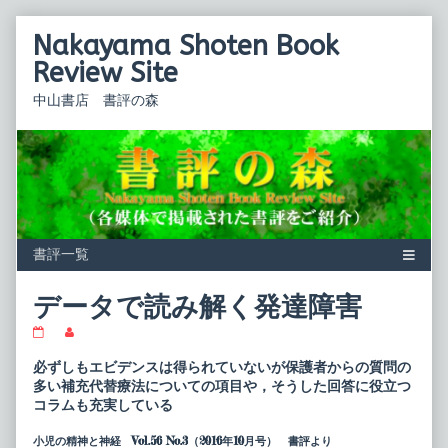
Skip
Nakayama Shoten Book
to
content
Review Site
中山書店 書評の森
データで読み解く発達障害
デ
Read
ー
more
タ
posts
必ずしもエビデンスは得られていないが保護者からの質問の
で
by
多い補充代替療法についての項目や，そうした回答に役立つ
読
the
コラムも充実している
み
author
解
of
く
デ
小児の精神と神経 Vol.56 No.3（2016年10月号） 書評より