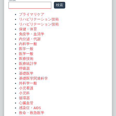
Primary
検索
ゲ
Sidebar
ー
プライマリケア
リハビリテーション技術
シ
リハビリテーション技術
ョ
保健・体育
免疫学・血清学
ン
内分泌・代謝
内科学一般
医学一般
医学一般
医療技術
医療統計学
呼吸器
基礎医学
基礎医学関連科学
外科学一般
小児看護
小児科
循環器
心臓血管
感染症・AIDS
救命・救急医学