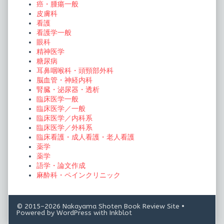
癌・腫瘍一般
皮膚科
看護
看護学一般
眼科
精神医学
糖尿病
耳鼻咽喉科・頭頸部外科
脳血管・神経内科
腎臓・泌尿器・透析
臨床医学一般
臨床医学／一般
臨床医学／内科系
臨床医学／外科系
臨床看護・成人看護・老人看護
薬学
薬学
語学・論文作成
麻酔科・ペインクリニック
© 2015–2026 Nakayama Shoten Book Review Site
•
Powered by
WordPress
with
Inkblot