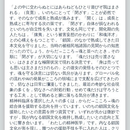
療
of
「よの中に交わらぬとにはあらねどもひとり遊びぞ我はまさ
シ
外
リ
来
れる」（良寛）。いのちにとって「閉ざす」ことが必然で
ー
精
す。そのなかで成長と熟成が進みます。「開く」は，成長と
ズ
神
熟成とに寄与する次の策です。「閉ざす」自体が損なわれる
診
科
といのちが自立性を失います。文化も同じです。開化期の先
断
診
の
療
人たちは，「攘夷」という被害妄想のかわりに「和魂洋才」
技
シ
との心構えをもつことで，「鎖国」のなかで熟成してきた日
と
リ
本文化を守りました。当時の被植民地諸国の見聞からの知恵
工
ー
だったのでしょう。からだ→こころ→魂と並べたとき，その
夫
ズ
published
診
順に「閉ざす」が大切になります。「魂だけは売り渡さな
on
断
い」はさまざまな極限状況で現れる決意です。「身は売って
の
も思いは主さまだけのもの」との遊女の覚悟もそのひとつで
技
す。魂を守る決意には切ない気分があります。グローバル化
と
工
の流れやAIの発展がこころの領域にまで支配を広げてきたの
夫,
で，切なさは日常に瀰漫してきました。最近の奇妙な社会現
象の多くを，切なさへの対処行動，せめて魂だけは守ろうと
する工夫，として眺めると腑に落ちる気分が湧きます。
精神科臨床を選択した人々の多くは，からだ→こころ→魂の
総合体を援助する志向を持っています。いのちの鎖国文化を
援助したいとの意図を持つ資質です。いずれが先かは微妙で
すが，我が内なる鎖国文化を維持し熟成したいとの志向と互
いに響き合います。「わたしの精神医学」です。内なる鎖国
文化が形を現し，幾つかの援助手技を手に入れた人は，クリ