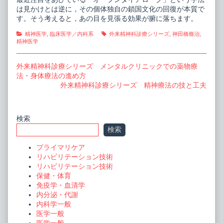
は見かけとは逆に，その個体独自の鎖国文化の回復が本質で
す。そう考えると，あの目を見張る効果が腑に落ちます。
Categories
Tags
精神医学
,
臨床医学／内科系
外来精神科診療シリーズ
,
神田橋條治
,
精神医学
投
Previous
外来精神科診療シリーズ メンタルクリニックでの薬物療
post:
法・身体療法の進め方
稿
Next
外来精神科診療シリーズ 精神療法の技と工夫
ナ
post:
ビ
Primary
検索
ゲ
検索
ー
Sidebar
プライマリケア
シ
リハビリテーション技術
ョ
リハビリテーション技術
保健・体育
ン
免疫学・血清学
内分泌・代謝
内科学一般
医学一般