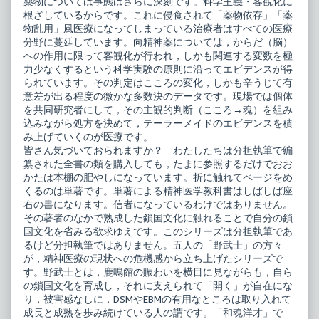
薬物については事態はさらに深刻です。科学主義・客観化に
根ざしているからです。これに侵食されて「薬物依存」「薬
物乱用」風医療になってしまっている治療者はすべての医療
分野に蔓延しています。向精神薬については，からだ（脳）
への作用に限って客観化が行われ，しかも関連する変数を極
力少なくするという科学実験の原則に沿ってエビデンスが得
られています。その判定はこころの変化，しかも辛うじて有
意差が出る程度の微かな多数決のデータです。現場では個体
を共同研究者にして，その主観的判断（こころ→魂）を組み
込みながら処方を決めて，テーラーメイドのエビデンスを積
み上げていくのが医療です。
皆さん気づいておられますか？ わたしたちは分担執筆で編
纂された全書の類を購入しても，たまに参照するだけでおお
かたは本棚の肥やしになっています。折に触れてページをめ
くるのは単著です。単著による精神医学教科書はしばしば座
右の書になります。信者になっているわけではありません。
その著者のなかで熟成した鎖国文化に触れることで自分の鎖
国文化を省みる欲求ゆえです。このシリーズは分担執筆であ
るけど分担執筆ではありません。五人の「野武士」の方々
が，精神医療の現状への危機感から立ち上げたシリーズで
す。野武士とは，鹿鳴館の賑わいを横目に見ながらも，自ら
の鎖国文化を育成し，それに支えられて「開く」が自在にな
り，被害感なしに，DSMやEBMの有用なところは取り入れて
成長と成熟を歩み続けている人の謂です。「和魂洋才」で