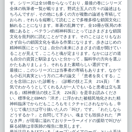
す。シリーズは全10冊からなっており，最後の巻にシリーズ
全体の執筆者一覧が載ります。野武士五人の方々の論述はも
ちろんですが，その他にも多くの方が複数の論述を寄稿して
おられ，それらを縦断して読むことで多種多様な鎖国文化に
触れることになります。単著の乱舞です。全10冊が医局の本
棚にあると，ベテランの精神科医にとってはさまざまな鎖国
文化を批判的に読むことができます。そのことはとりもなお
さず自らの鎖国文化を省みる作業になります。歩きはじめの
精神科医にとっては，自分の未来にさまざまの道が開けてい
ることが見えて，こころと魂が定まります。なかにはどの道
も自分の資質と馴染まないと分かって，脳科学の方向を選ぶ
かたもありましょう。それもまた素晴らしい選択です。
最後に，このシリーズには当事者の寄稿もあります。なかで
も小石川真実という方の二本の論文「『患者を良くする』こ
とを念頭においた診断を」（診断の技と工夫 214頁）「本
気でわかろうとしてくれる人が一人でもいると患者は立ち直
れる」(精神療法の技と工夫 226頁）を是非お読みくださ
い。標準化とEBMの「洋才」に浮かれた被植民地化された精
神科臨床でからだもこころもモミクチャにされながらも，辛
うじて魂だけは守り抜いた人の「叫び」です。「わたしなら
どうするか？」と自問して下さい。魂までも毀損された「声
なき声」が現場に溢れておりテーラーメイドの援助で叫びが
蘇る経験は非医師の報告に散見します。
最近注目をあびている「オープンダイアローグ」という手法