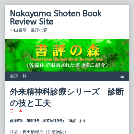
Skip
Nakayama Shoten Book
to
content
Review Site
中山書店 書評の森
外来精神科診療シリーズ 診断
の技と工夫
外
Read
来
more
精
posts
精神医学 59巻11号（2017年11月号）「書評」より
神
by
科
the
評者：神田橋條治（伊敷病院）
診
author