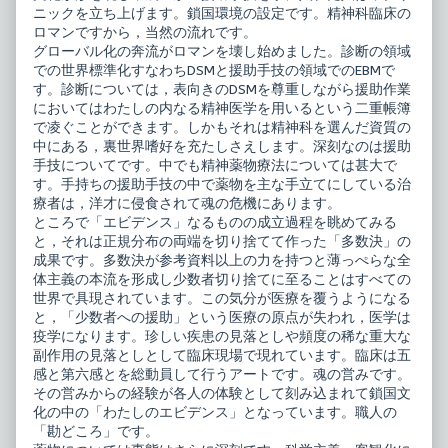
ニックを立ち上げます。鎖国環境の設定です。精神科臨床の
ロマンですから，当然の流れです。
グローバル化の奔流がロマンを壊し始めました。診断の領域
での世界標準化すなわちDSMと援助手技の領域でのEBMで
す。診断については，表向きのDSMを尊重しながら援助作業
においてはわたしの内なる精神医学を用いるという二重帳簿
で凌ぐことができます。しかもそれは精神科を選んだ資質の
中にある，裏世界嗜好を充たしさえします。深刻なのは援助
手技についてです。中でも精神薬物療法については甚大で
す。手持ちの援助手技の中で薬物を主な手立てにしている治
療者は，洋才に侵食されて魂の危機にあります。
ところで「エビデンス」なるものの成立過程を眺めてみる
と，それは正規分布の両端を切り捨てて作った「多数決」の
成果です。多数決が参考資料以上の力を持つと薄っぺらな全
体主義の本流を形成し少数者切り捨てに至ることはすべての
世界で具現されています。この気分が医療を覆うようになる
と，「少数者への援助」という医療の原点が失われ，医学は
疫学になります。珍しい疾患の見落としや頻度の稀な重大な
副作用の見落としとして臨床現場で現れています。臨床は五
感と第六感とを総動員して行うアートです。魂の営みです。
その営みからの経験が各人の体験として刻み込まれて鎖国文
化の中の「わたしのエビデンス」となっています。職人の
「勘どころ」です。