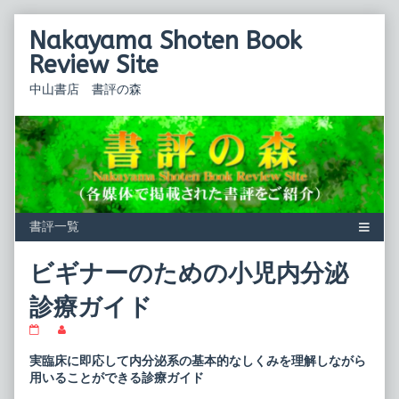
Skip
Nakayama Shoten Book
to
content
Review Site
中山書店 書評の森
ビギナーのための小児内分泌
診療ガイド
ビ
Read
ギ
more
ナ
posts
実臨床に即応して内分泌系の基本的なしくみを理解しながら
ー
by
用いることができる診療ガイド
の
the
た
author