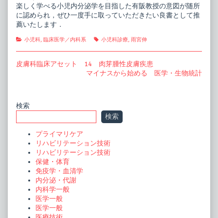
楽しく学べる小児内分泌学を目指した有阪教授の意図が随所
に認められ，ぜひ一度手に取っていただきたい良書として推
薦いたします．
Categories
Tags
小児科
,
臨床医学／内科系
小児科診療
,
雨宮伸
投
Previous
皮膚科臨床アセット 14 肉芽腫性皮膚疾患
post:
Next
マイナスから始める 医学・生物統計
稿
post:
ナ
ビ
Primary
検索
検索
ゲ
Sidebar
ー
プライマリケア
リハビリテーション技術
シ
リハビリテーション技術
ョ
保健・体育
免疫学・血清学
ン
内分泌・代謝
内科学一般
医学一般
医学一般
医療技術