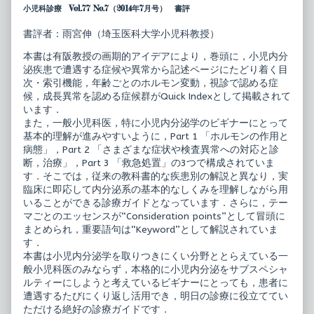
小児科診療 Vol.77 No.7（2014年7月号） 書評
め
of
の
ビ
小
ギ
書評者：雨宮伸（埼玉医科大学小児科教授）
児
ナ
内
ー
本書は有阪教授の画期的アイデアにより，巻頭に，小児内分
分
の
泌疾患で遭遇する症候や異常から記述ページにたどり着く目
泌
た
診
め
次・索引機能，年齢ごとのホルモン変動，視診で認める症
療
の
候，成長異常を認める症候群がQuick Indexとして掲載されて
ガ
小
います．
イ
児
また，一般小児科医，特に小児内分泌学のビギナーにとって
ド
内
published
分
基本的理解が進みやすいように，Part 1 「ホルモンの作用と
on
泌
病態」，Part 2 「さまざまな症状や検査異常への対応と診
診
断，治療」，Part 3 「救急処置」の3つで構成されていま
療
す．そこでは，従来の教科書的な疾患別の解説と異なり，実
ガ
イ
臨床に即応して内分泌系の基本的なしくみを理解しながら用
ド,
いることができる診療ガイドとなっています．さらに，テー
マごとのエッセンスが“Consideration points”として冒頭に
まとめられ，重要語句は“Keyword”として解説されていま
す．
本書は小児内分泌学を取りつきにくい分野ととらえている一
般小児科医のみならず，本格的に小児内分泌をサブスペシャ
ルティーにしようと考えているビギナーにとっても，患者に
遭遇するたびにくり返し活用でき，明日の診療に役立ててい
ただける絶好の診療ガイドです．