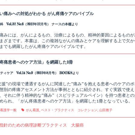
ガ
イ
ド,
い痛みへの対処がわかる がん疼痛ケアのバイブル
 Vol.32 No.6（2012年12月号） ナースの本棚より
痛みには、がんによるもの、治療によるもの、精神的要因によるものが
まざまです。本書は、この複雑ながんの痛みとケアを理解する上で欠か
までも網羅したがん疼痛ケアのバイブルです。
疼痛患者へのケア方法」を網羅した1冊
ィケア Vol.14 No.9（2012年8月号） BOOKSより
支援”の現場で遭遇するがんに関連した“痛み”を抱える患者へのケアの
態別の疼痛アセスメント方法が事例とともに紹介され、すぐ実践で使え
、それに伴う精神的な“痛み”（スピリチュアルペイン）を持つ患者と
められ、「がん疼痛患者へのケア方法」を網羅した1冊となっている。
gories
Tags
,
看護学一般
がん看護
,
ベスト・プラクティス コレクション
,
山田雅子
us
指針のための病理診断プラクティス 大腸癌