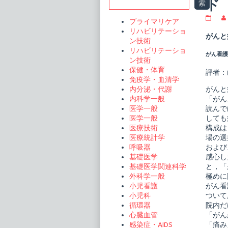
Sidebar
ド
索
ベ
プライマリケア
ス
リハビリテーショ
ト・
がんと
ン技術
プ
ラ
リハビリテーショ
がん看護 V
ク
ン技術
テ
保健・体育
ィ
評者：
免疫学・血清学
ス
コ
がんと
内分泌・代謝
レ
「がん
内科学一般
ク
読んで
医学一般
シ
ョ
しても
医学一般
ン
構成は
医療技術
が
場の選
医療統計学
ん
および
呼吸器
疼
痛
感心し
基礎医学
ケ
と，「
基礎医学関連科学
ア
極めに
外科学一般
ガ
がん看
小児看護
イ
ド
ついて
小児科
publi
院内だ
循環器
on
「がん
心臓血管
「痛み
感染症・AIDS