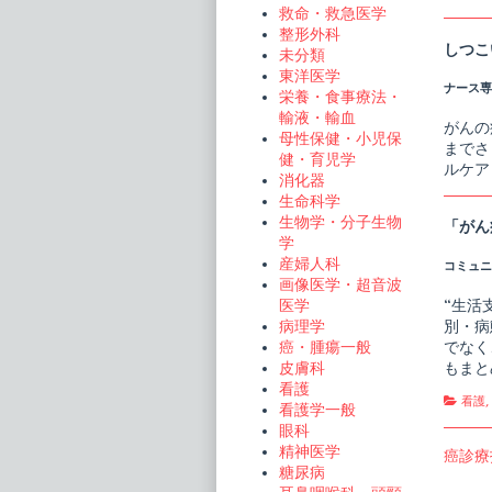
救命・救急医学
整形外科
しつこ
未分類
東洋医学
ナース専科
栄養・食事療法・
輸液・輸血
がんの
母性保健・小児保
までさ
健・育児学
ルケア
消化器
生命科学
生物学・分子生物
「がん
学
産婦人科
コミュニテ
画像医学・超音波
“生活
医学
別・病
病理学
でなく
癌・腫瘍一般
もまと
皮膚科
看護
Cate
看護
看護学一般
眼科
精神医学
投
Previo
癌診療
糖尿病
post:
稿