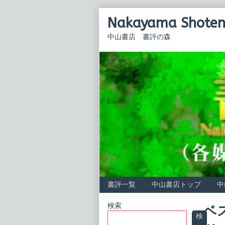
Skip
Nakayama Shoten 
to
content
中山書店 書評の森
書評一覧
中山書店トップ
中
Primary
検索
ベ
検