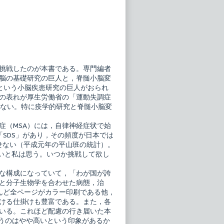
挑戦したのが本書である。専門編者
脳の基礎研究の巨人と，脊髄小脳変
生という小脳疾患研究の巨人がおられ
の表れが厚生労働省の「運動失調症
りない。特に疫学的研究と脊髄小脳変
症（MSA）には，自律神経症状で始
SDS」があり，その頻度が日本では
ごせない（平成元年の平山班の統計）。
いと私は思う。いつか挑戦して欲し
な構成になっていて，「わが国が誇
と分子生物学を合わせた病態，治
ほとんど全ページがカラー印刷である他，
ける仕掛けも豊富である。また，各
ている。これほど配慮の行き届いた本
いうのはやや高いという印象があるか