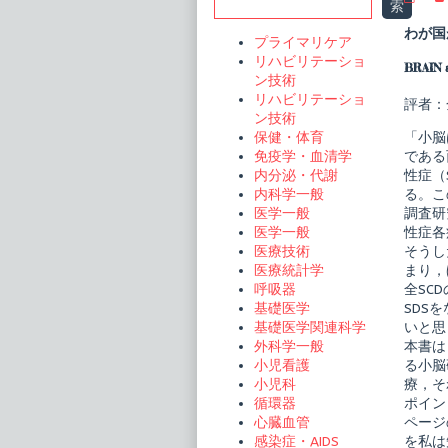
Sidebar
索
ク
チ
わが国
プライマリケア
ュ
ア
リハビリテーショ
BRAIN
ル
ン技術
脳・
リハビリテーショ
神
評者：
ン技術
経
疾
「小脳
保健・体育
患
である
免疫学・血清学
の
性症（
内分泌・代謝
臨
床
る。こ
内科学一般
小
調査研
医学一般
脳
性症各
医学一般
と
そうし
医療技術
運
動
まり，
医療統計学
失
全SC
呼吸器
調
SDS
基礎医学
publi
いと思
基礎医学関連科学
on
本書は
外科学一般
る小脳
小児看護
療，そ
小児科
ポイン
循環器
ページ
心臓血管
を私は
感染症・AIDS