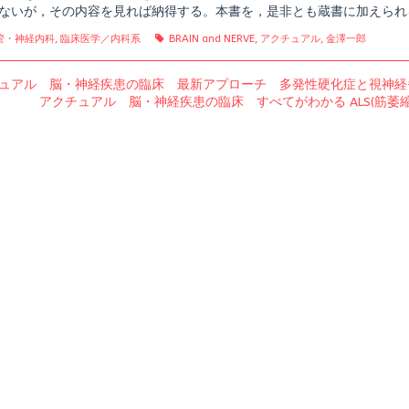
ないが，その内容を見れば納得する。本書を，是非とも蔵書に加えられ
gories
Tags
管・神経内科
,
臨床医学／内科系
BRAIN and NERVE
,
アクチュアル
,
金澤一郎
us
ュアル 脳・神経疾患の臨床 最新アプローチ 多発性硬化症と視神経
Next
アクチュアル 脳・神経疾患の臨床 すべてがわかる ALS(筋萎
post: