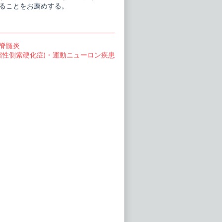
ることをお薦めする。
脊髄炎
縮性側索硬化症)・運動ニューロン疾患