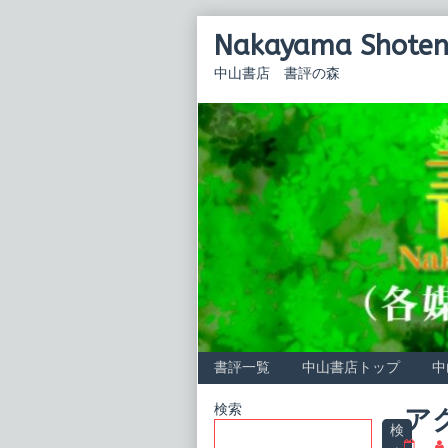
Skip
Nakayama Shoten 
to
content
中山書店 書評の森
書評一覧
中山書店トップ
中
Primary
検索
ア
検
ア