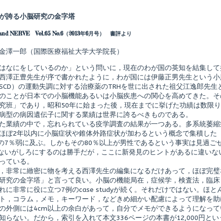
more
posts
が誇る小脳研究の金字塔
by
the
 and NERVE Vol.65 No.6（2013年6月号） 書評より
author
of
ア
金澤一郎（国際医療福祉大学大学院長）
ク
チ
はなにをしているのか」という問いに，現在のわが国の英知を結集して
ュ
西澤正豊先生が序で書かれたように，わが国には伊藤正男先生という小
ア
SCD）の運動失調に対する治療薬のTRHを世に出された祖父江逸郎先
ル
脳・
のことが日本での小脳機能あるいは小脳疾患への関心を高めてきた。そ
神
究班」であり，昭和50年に始まった後，現在までに挙げた功績は数限
経
病型の病因遺伝子に関する業績は世界に誇るべきものである。
疾
た業績の中で，忘れられている疫学調査の結果が一つある。多系統萎縮
患
の
ほぼ2年以内に小脳症状や錐体外路症状が加わるという概念で集積した「
臨
Dの7％弱に及ぶ。しかもその80％以上が男性であるという事実は見過
床
をないがしろにするのは勝手だが，ここに新発見のヒントがあるに違いな
shed
小
っている。
脳
と
，非常に緻密に物を考える西澤先生の編集になるだけあって，ほぼ完璧
運
研究の金字塔」と言って良い。小脳の機能局在，症候学，検査法，臨床
動
れに非常に役に立つ7例のcase studyが続く。それだけではない。
失
ト，コラム，メモ，キーワード，などきめ細かい配慮によって理解を助
調,
の外側には4cm以上の余白があって，自分でメモができるようになっ
知らない。だから，索引を入れて本文336ページの本書が12,000円と