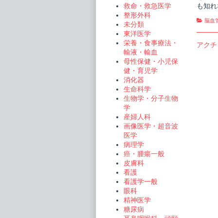
も知れ
救命・救急医学
整形外科
Cate
脳血
未分類
東洋医学
栄養・食事療法・
投
Previo
アクチ
輸液・輸血
post:
稿
母性保健・小児保
健・育児学
ナ
消化器
ビ
生命科学
生物学・分子生物
ゲ
学
ー
産婦人科
画像医学・超音波
シ
医学
ョ
病理学
ン
癌・腫瘍一般
皮膚科
看護
看護学一般
眼科
精神医学
糖尿病