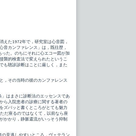
えた1972年で，研究室は心音図，
心音カンファレンス」は，既往歴，
あった。のちにそれに心エコー図が加
侵襲的検査法で変えられたというこ
でも聴診診断はことに厳しく，また
と，その当時の彼のカンファレンス
への七ヵ条」はまさに診断法のエッセンスであ
から入院患者の診療に関する著者の
をズバッと書くところがとても魅力
，ただ座るのではなくて，以前なら座
がかかり，静脈還流がいっそう抑制
者の見逃しやすいところ，ヴェテラン