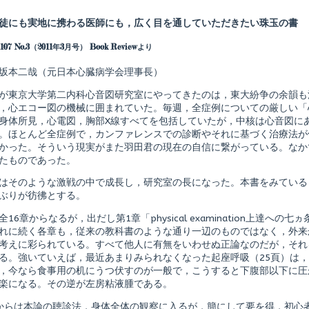
more
posts
徒にも実地に携わる医師にも，広く目を通していただきたい珠玉の書
by
the
.107 No.3（2011年3月号） Book Reviewより
author
of
聴
坂本二哉（元日本心臓病学会理事長）
診
で
が東京大学第二内科心音図研究室にやってきたのは，東大紛争の余韻も消
こ
，心エコー図の機械に囲まれていた。毎週，全症例についての厳しい「
こ
身体所見，心電図，胸部X線すべてを包括していたが，中核は心音図に
ま
で
。ほとんど全症例で，カンファレンスでの診断やそれに基づく治療法が
shed
わ
かった。そういう現実がまた羽田君の現在の自信に繋がっている。なか
か
たものであった。
る
身
はそのような激戦の中で成長し，研究室の長になった。本書をみている
体
ぶりが彷彿とする。
所
見,
全16章からなるが，出だし第1章「physical examination上達
れに続く各章も，従来の教科書のような通り一辺のものではなく，外来
考えに彩られている。すべて他人に有無をいわせぬ正論なのだが，それ
る。強いていえば，最近あまりみられなくなった起座呼吸（25頁）は
，今なら食事用の机にうつ伏すのが一般で，こうすると下腹部以下に圧
楽になる。その逆が左房粘液腫である。
からは本論の聴診法，身体全体の観察に入るが，簡にして要を得，初心