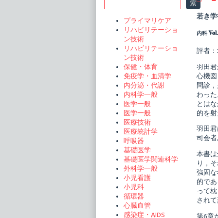
Sidebar
索
診
で
若き学
プライマリケア
こ
こ
リハビリテーショ
内科 Vol
ま
ン技術
で
リハビリテーショ
わ
評者：
ン技術
か
る
羽田君
保健・体育
身
心機図
免疫学・血清学
体
問診，
内分泌・代謝
所
見
わった
内科学一般
publi
とはな
医学一般
on
的を射
医学一般
医療技術
羽田君
医療統計学
司会者
呼吸器
基礎医学
本書は
基礎医学関連科学
り，そ
外科学一般
強固な
小児看護
的であ
小児科
って枕
循環器
されて
心臓血管
感染症・AIDS
第6章