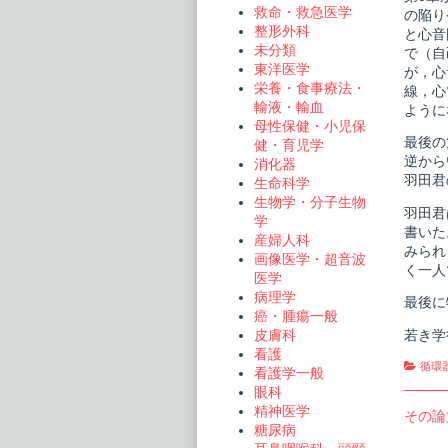
救命・救急医学
の陥り
整形外科
と心音
未分類
で（自
東洋医学
が，心
栄養・食事療法・
線，心
輸液・輸血
ように
母性保健・小児保
最後の
健・育児学
逆から
消化器
羽田君
生命科学
生物学・分子生物
羽田君
学
書いた
産婦人科
みられ
画像医学・超音波
く一人
医学
病理学
最後に
癌・腫瘍一般
若き学
皮膚科
看護
Cate
循環
看護学一般
眼科
精神医学
投
Previo
その論
糖尿病
post:
稿