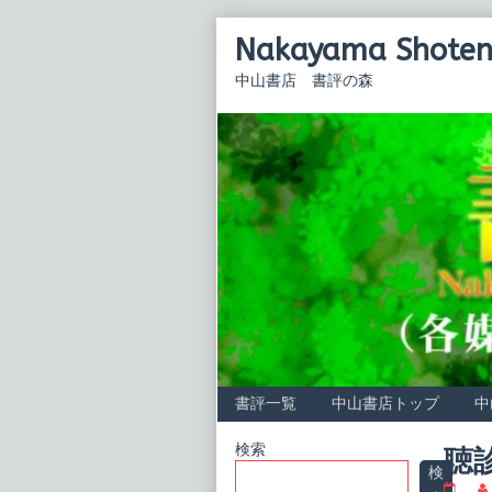
Skip
Nakayama Shoten 
to
content
中山書店 書評の森
書評一覧
中山書店トップ
中
Primary
検索
聴
検
聴