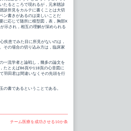
いたるところで現れるが，元来聴診
聴診所見をカルテに書くことは大切
ペン書きがあるのは楽しいことだ
要に応じて随所に模型図，表，胸部X
連が示され，相互の理解が深められる
。心疾患でみた目に所見がないのは，
。その場合の切り込み方は，臨床家
の一流学者と論戦し，幾多の論文を
たとえば86頁や118頁の心音図に
，そして羽田君は間違いなくその先頭を行
玉の書であるということである。
Next
チーム医療を成功させる10か条
post: