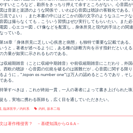
やすいところなど，勘所をきっちり押えて余すところがない。心音図が
図は音楽と楽譜のような関係で，いわば心音図は聴診の客観化である。
己流でよい），また本書の中にはどこかの国の文字のようなユニークな
音図は撮らなくても，こういう習慣はぜひ実行してもらいたい。また必
電図，心エコー図，CT像などを配置し，身体所見と現代的手法との関
なっている。
第16章「身体所見に乏しい心疾患と病態」も独特で重要な記載である
いうと，著者が述べるように，ある種の診断方向を示す指針だといえる
の力量が如実に示されるものである。
は収縮期雑音（ことに収縮中期雑音）や前収縮期雑音にこだわり，外国
。西欧の聴診・心音図の伝統を破るのは困難だが，心音図に関する限り，
るように，“Japan as number one”は万人の認めるところであり
である。
特筆すべきは，これが終始一貫，一人の著者によって書き上げられた珠
徒も，実地に携わる医師も，広く目を通していただきたい。
gories
Tags
器
,
臨床医学／内科系
内科
,
坂本二哉
us
文は著作権侵害？ －基礎知識からQ＆A－