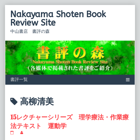
Skip
Nakayama Shoten Book
to
content
Review Site
中山書店 書評の森
Posts
高柳清美
tagged
15レクチャーシリーズ 理学療法・作業療
法テキスト 運動学
15
Read
レ
more