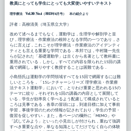
ク
posts
教員にとっても学生にとっても大変使いやすいテキスト
チ
by
ャ
the
理学療法 Vol.30 No.4（2013年4月号） 本の紹介より
ー
author
シ
of
リ
15
評者：高柳清美（埼玉県立大学）
ー
レ
ズ
ク
改めて述べるまでもなく，運動学は，生理学や解剖学と並
理
チ
び，理学療法・作業療法の根幹となる学問の一つであり，さ
学
ャ
らに言えば，これこそが理学療法・作業療法のアイデンティ
療
ー
法・
シ
ティとも言える重要な学問である．本邦では，中村隆一先生
作
リ
らが記された「基礎運動学」は古くから名著として教科書に
業
ー
重用されている．しかし，すべての内容を限られた15回の講
療
ズ
義で網羅し，解りやすく教授することは困難である．
法
理
テ
学
小島悟氏は運動学の学問領域すべてを15回で網羅するには難
キ
療
ス
法・
しいところを，「15レクチャーシリーズ 理学療法・作業療
ト
作
法テキスト運動学」において，とりわけ重要と思われる15の
運
業
テーマに紋り，それぞれを1回の講義の内容として展開して
動
療
学
法
いる．学生が効率良く学べるよう配慮して構成されていると
published
テ
ころは見事である．各章の冒頭には，到達目標に加えて事前
on
キ
学習，事後学習のための情報が記されており，学生の予習・
ス
復習を促しやすい．また，各ページの欄外に「MEMO」や
ト
運
「試してみよう」といった小見出しが付けられ，重ねて強調
動
すべき重要な点や，単なる知識としてだけでなく自らの体験
学,