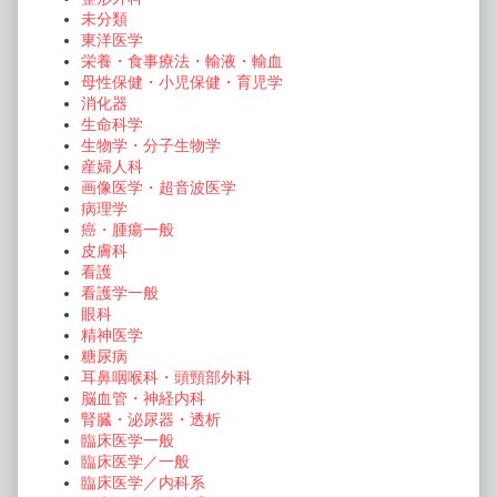
未分類
東洋医学
栄養・食事療法・輸液・輸血
母性保健・小児保健・育児学
消化器
生命科学
生物学・分子生物学
産婦人科
画像医学・超音波医学
病理学
癌・腫瘍一般
皮膚科
看護
看護学一般
眼科
精神医学
糖尿病
耳鼻咽喉科・頭頸部外科
脳血管・神経内科
腎臓・泌尿器・透析
臨床医学一般
臨床医学／一般
臨床医学／内科系