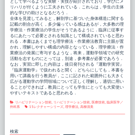
として学べるような実験・実技が紹介されており，学びにメ
リハリが付くように工夫されている．これらは，学生の主体
的な学びの助けとなるだろう．
全体を見渡してみると，解剖学に基づいた身体構造に関する
記載の割合が高く，多少偏っている感はあるが，大多教の理
学療法・作業療法の学生がそうであるように．臨床に従事す
るにあたって必要とされる知識として構成されていると思わ
れる．本書はあくまでも理学療法・作業療法教育に主眼が置
かれ，理解しやすい構成の内容となっている．理学療法・作
業療法の発展に寄与するような，将来，運動学領域での研究
活動を志すものにとっては，別途，参考書が必要であろう．
なお，実習に即した内容は，後日発刊される『運動学実習』
『臨床運動学』で扱われると聞く．どちらにしても，本書を
用いて講義を行う教員が，ここに記された範囲外にも大きく
広がる運動学の学問領域について正しく理解し，適切に用い
ることができれば，教員にとっても学生にとっても大変使い
やすいテキストであると思われる．
Categories
リハビリテーション技術
,
リハビリテーション技術
,
医療技術
,
臨床医学／
Tags
外科系
15レクチャーシリーズ
,
理学療法
,
高柳清美
Primary
検索