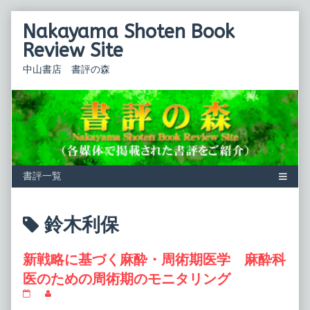
Skip
Nakayama Shoten Book
to
content
Review Site
中山書店 書評の森
Posts
鈴木利保
tagged
新戦略に基づく麻酔・周術期医学 麻酔科
医のための周術期のモニタリング
新
Read
戦
more