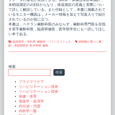
末梢温測定の2項目からなり，体温測定の意義と実際につい
て詳しく解説している。また付録として，本書に掲載されて
いるモニター機器は，メーカー情報を加えて写真入りで紹介
されているのが役に立つ。
本書は，ベテラン麻酔科医のみならず，麻酔科専門医を目指
す若手麻酔科医，臨床研修医，医学部学生にも一読してほし
い本である。
Categories
Tags
臨床医学／外科系
,
麻酔科・ペインクリニック
新戦略に基づく麻
酔・周術期医学
,
鈴木利保
,
麻酔
Primary
検索
検索
Sidebar
プライマリケア
リハビリテーション技術
リハビリテーション技術
保健・体育
免疫学・血清学
内分泌・代謝
内科学一般