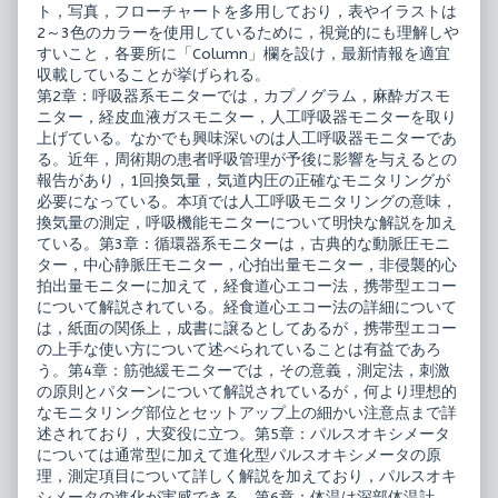
published
の
ト，写真，フローチャートを多用しており，表やイラストは
on
モ
2～3色のカラーを使用しているために，視覚的にも理解しや
ニ
すいこと，各要所に「Column」欄を設け，最新情報を適宜
タ
収載していることが挙げられる。
リ
ン
第2章：呼吸器系モニターでは，カプノグラム，麻酔ガスモ
グ,
ニター，経皮血液ガスモニター，人工呼吸器モニターを取り
上げている。なかでも興味深いのは人工呼吸器モニターであ
る。近年，周術期の患者呼吸管理が予後に影響を与えるとの
報告があり，1回換気量，気道内圧の正確なモニタリングが
必要になっている。本項では人工呼吸モニタリングの意味，
換気量の測定，呼吸機能モニターについて明快な解説を加え
ている。第3章：循環器系モニターは，古典的な動脈圧モニ
ター，中心静脈圧モニター，心拍出量モニター，非侵襲的心
拍出量モニターに加えて，経食道心エコー法，携帯型エコー
について解説されている。経食道心エコー法の詳細について
は，紙面の関係上，成書に譲るとしてあるが，携帯型エコー
の上手な使い方について述べられていることは有益であろ
う。第4章：筋弛緩モニターでは，その意義，測定法，刺激
の原則とパターンについて解説されているが，何より理想的
なモニタリング部位とセットアップ上の細かい注意点まで詳
述されており，大変役に立つ。第5章：パルスオキシメータ
については通常型に加えて進化型パルスオキシメータの原
理，測定項目について詳しく解説を加えており，パルスオキ
シメータの進化が実感できる。第6章：体温は深部体温計，