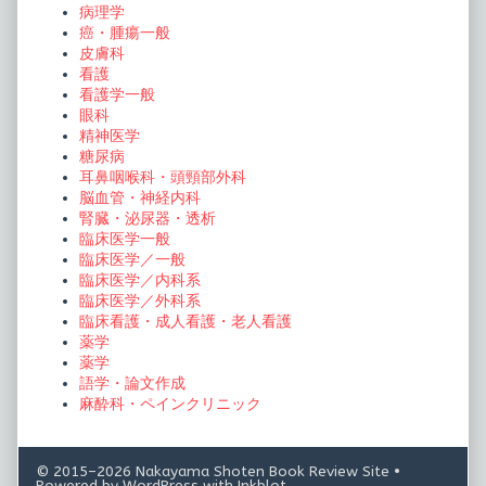
病理学
癌・腫瘍一般
皮膚科
看護
看護学一般
眼科
精神医学
糖尿病
耳鼻咽喉科・頭頸部外科
脳血管・神経内科
腎臓・泌尿器・透析
臨床医学一般
臨床医学／一般
臨床医学／内科系
臨床医学／外科系
臨床看護・成人看護・老人看護
薬学
薬学
語学・論文作成
麻酔科・ペインクリニック
© 2015–2026 Nakayama Shoten Book Review Site
•
Powered by
WordPress
with
Inkblot