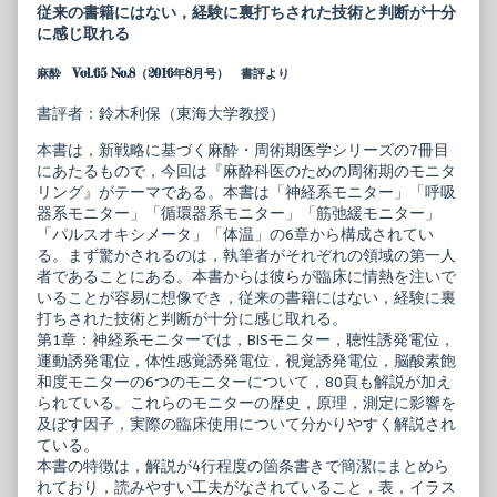
略
posts
従来の書籍にはない，経験に裏打ちされた技術と判断が十分
に
by
に感じ取れる
基
the
づ
author
麻酔 Vol.65 No.8（2016年8月号） 書評より
く
of
麻
新
酔・
戦
書評者：鈴木利保（東海大学教授）
周
略
術
に
本書は，新戦略に基づく麻酔・周術期医学シリーズの7冊目
期
基
にあたるもので，今回は『麻酔科医のための周術期のモニタ
医
づ
学
く
リング』がテーマである。本書は「神経系モニター」「呼吸
麻
麻
器系モニター」「循環器系モニター」「筋弛緩モニター」
酔
酔・
「パルスオキシメータ」「体温」の6章から構成されてい
科
周
る。まず驚かされるのは，執筆者がそれぞれの領域の第一人
医
術
の
期
者であることにある。本書からは彼らが臨床に情熱を注いで
た
医
いることが容易に想像でき，従来の書籍にはない，経験に裏
め
学
打ちされた技術と判断が十分に感じ取れる。
の
麻
第1章：神経系モニターでは，BISモニター，聴性誘発電位，
周
酔
術
科
運動誘発電位，体性感覚誘発電位，視覚誘発電位，脳酸素飽
期
医
和度モニターの6つのモニターについて，80頁も解説が加え
の
の
られている。これらのモニターの歴史，原理，測定に影響を
モ
た
及ぼす因子，実際の臨床使用について分かりやすく解説され
ニ
め
タ
の
ている。
リ
周
本書の特徴は，解説が4行程度の箇条書きで簡潔にまとめら
ン
術
れており，読みやすい工夫がなされていること，表，イラス
グ
期