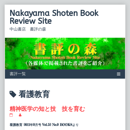
Skip
Nakayama Shoten Book
to
content
Review Site
中山書店 書評の森
Posts
看護教育
tagged
精神医学の知と技 技を育む
精
Read
神
more
医
posts
看護教育 2011年9月号 Vol.52 No.9 BOOKSより
学
by