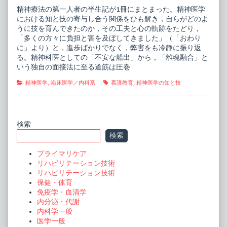
の
the
精神療法の第一人者の半生記が1冊にまとまった。精神医学
知
author
における知と技の寄与し合う関係をひも解き，自らがどのよ
と
of
技
精
うに技を育んできたのか，その工夫と心の軌跡をたどり，
技
神
「多くの方々に負担と害を及ぼしてきました」（「おわり
を
医
に」より）と，進歩ばかりでなく，弊害をも冷静に振り返
育
学
る。精神科医としての「不安な船出」から，「離魂融合」と
む
の
published
知
いう独自の面接法に至る道筋は圧巻
on
と
技
Categories
Tags
精神医学
,
臨床医学／内科系
看護教育
,
精神医学の知と技
技
を
育
む,
Primary
検索
検索
Sidebar
プライマリケア
リハビリテーション技術
リハビリテーション技術
保健・体育
免疫学・血清学
内分泌・代謝
内科学一般
医学一般