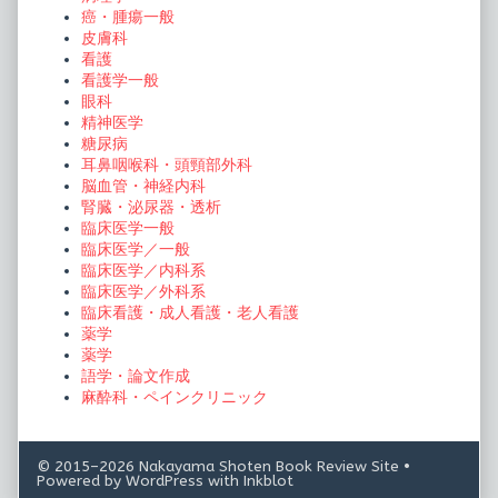
癌・腫瘍一般
皮膚科
看護
看護学一般
眼科
精神医学
糖尿病
耳鼻咽喉科・頭頸部外科
脳血管・神経内科
腎臓・泌尿器・透析
臨床医学一般
臨床医学／一般
臨床医学／内科系
臨床医学／外科系
臨床看護・成人看護・老人看護
薬学
薬学
語学・論文作成
麻酔科・ペインクリニック
© 2015–2026 Nakayama Shoten Book Review Site
•
Powered by
WordPress
with
Inkblot