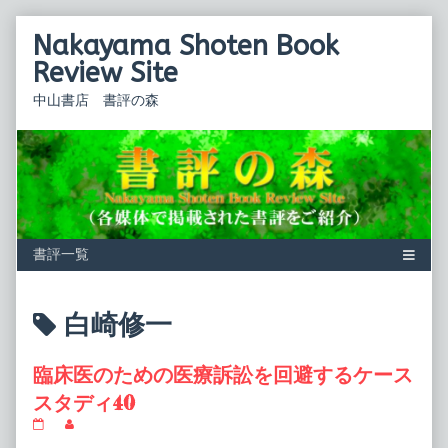
Skip
Nakayama Shoten Book
to
content
Review Site
中山書店 書評の森
Posts
白崎修一
tagged
臨床医のための医療訴訟を回避するケース
スタディ40
臨
Read
床
more