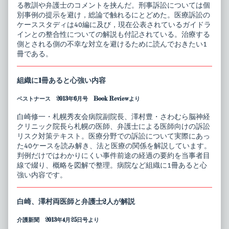
る教訓や弁護士のコメントを挟んだ。刑事訴訟については個
別事例の提示を避け，総論で触れるにとどめた。医療訴訟の
ケーススタディは40編に及び，現在公表されているガイドラ
インとの整合性についての解説も付記されている。治療する
側とされる側の不幸な対立を避けるために読んでおきたい1
冊である。
組織に1冊あると心強い内容
ベストナース 2013年6月号 Book Reviewより
白崎修一・札幌秀友会病院副院長、澤村豊・さわむら脳神経
クリニック院長ら札幌の医師、弁護士による医師向けの訴訟
リスク対策テキスト。医療分野での訴訟について実際にあっ
た40ケースを読み解き、法と医療の関係を解説しています。
判例だけではわかりにくい事件前途の経過の要約を当事者目
線で綴り、概略を図解で整理。病院など組織に1冊あると心
強い内容です。
白崎、澤村両医師と弁護士2人が解説
介護新聞 2013年4月25日号より