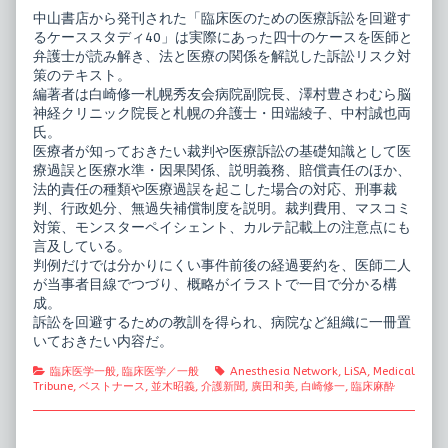
中山書店から発刊された「臨床医のための医療訴訟を回避す
るケーススタディ40」は実際にあった四十のケースを医師と
弁護士が読み解き、法と医療の関係を解説した訴訟リスク対
策のテキスト。
編著者は白崎修一札幌秀友会病院副院長、澤村豊さわむら脳
神経クリニック院長と札幌の弁護士・田端綾子、中村誠也両
氏。
医療者が知っておきたい裁判や医療訴訟の基礎知識として医
療過誤と医療水準・因果関係、説明義務、賠償責任のほか、
法的責任の種類や医療過誤を起こした場合の対応、刑事裁
判、行政処分、無過失補償制度を説明。裁判費用、マスコミ
対策、モンスターペイシェント、カルテ記載上の注意点にも
言及している。
判例だけでは分かりにくい事件前後の経過要約を、医師二人
が当事者目線でつづり、概略がイラストで一目で分かる構
成。
訴訟を回避するための教訓を得られ、病院など組織に一冊置
いておきたい内容だ。
Categories
Tags
臨床医学一般
,
臨床医学／一般
Anesthesia Network
,
LiSA
,
Medical
Tribune
,
ベストナース
,
並木昭義
,
介護新聞
,
廣田和美
,
白崎修一
,
臨床麻酔