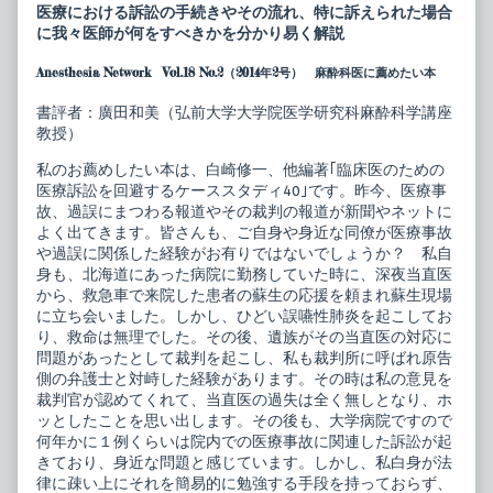
医
posts
医療における訴訟の手続きやその流れ、特に訴えられた場合
の
by
に我々医師が何をすべきかを分かり易く解説
た
the
め
author
Anesthesia Network Vol.18 No.2（2014年2号） 麻酔科医に薦めたい本
の
of
医
臨
療
床
書評者：廣田和美（弘前大学大学院医学研究科麻酔科学講座
訴
医
教授）
訟
の
を
た
私のお薦めしたい本は、白崎修一、他編著｢臨床医のための
回
め
避
の
医療訴訟を回避するケーススタディ40｣です。昨今、医療事
す
医
故、過誤にまつわる報道やその裁判の報道が新聞やネットに
る
療
よく出てきます。皆さんも、ご自身や身近な同僚が医療事故
ケ
訴
や過誤に関係した経験がお有りではないでしょうか？ 私自
ー
訟
ス
を
身も、北海道にあった病院に勤務していた時に、深夜当直医
ス
回
から、救急車で来院した患者の蘇生の応援を頼まれ蘇生現場
タ
避
に立ち会いました。しかし、ひどい誤嚥性肺炎を起こしてお
デ
す
り、救命は無理でした。その後、遺族がその当直医の対応に
ィ
る
40
ケ
問題があったとして裁判を起こし、私も裁判所に呼ばれ原告
published
ー
側の弁護士と対峙した経験があります。その時は私の意見を
on
ス
裁判官が認めてくれて、当直医の過失は全く無しとなり、ホ
ス
ッとしたことを思い出します。その後も、大学病院ですので
タ
デ
何年かに１例くらいは院内での医療事故に関連した訴訟が起
ィ
きており、身近な問題と感じています。しかし、私白身が法
40,
律に疎い上にそれを簡易的に勉強する手段を持っておらず、