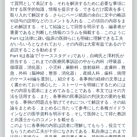
て質問として表記する．それを解決するために必要な事項に
対する医学的知識，情報を提示する．できるだけ図表を多く
取り入れて解説する．さらにページ紙面の余白に文中の略語
や語句の説明などのコメントを入れる．この項目の内容をま
とめ解説する．そして結論として回答を明示する．編著者が
重要であると判断した情報のコラムを掲載する．このように
Part Iは法律に疎い臨床の医師らにも明確に理解できる工夫
がいろいろとなされており，その内容は大変有益であるので
必読することを勧めます．
Part IIは各論で｢ケーススタディ｣であり，白崎氏と澤村氏が
担当する．これまでの医療民事訴訟の中から内科（呼吸器，
循環器，消化器），小児科，麻酔科，放射線科，皮膚科，救
急，外科（脳神経，整形，消化器），産婦人科，歯科，病理
のケース40編を選別し，紹介する．各事例の経緯の文章はよ
く書かれており感心した．ストーリーを明確にするためには
その内容を図表にまとめてみることである．本文ではその方
法を活用する．また，各事例の民事訴訟の判決文の要約を載
せる．事例の問題点を挙げてそれについて解説する．その結
論をまとめる．まとめるに当たって参考にした各種ガイドラ
インなどの医学資料を明示する．そして医師として得た教訓
と弁護士からのコメントを載せる．
このように各事例の内容は読者に理解してもらう，役立てて
もらうための工夫が十分になされてある．私自身はこれまで