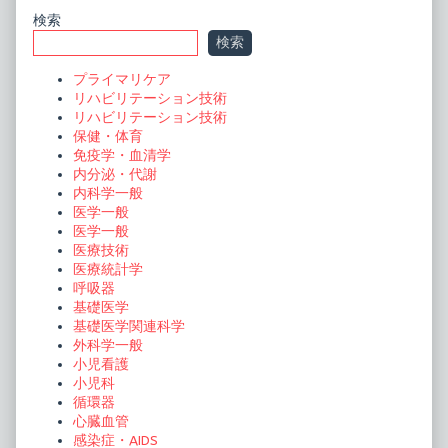
Primary
検索
検索
Sidebar
プライマリケア
リハビリテーション技術
リハビリテーション技術
保健・体育
免疫学・血清学
内分泌・代謝
内科学一般
医学一般
医学一般
医療技術
医療統計学
呼吸器
基礎医学
基礎医学関連科学
外科学一般
小児看護
小児科
循環器
心臓血管
感染症・AIDS