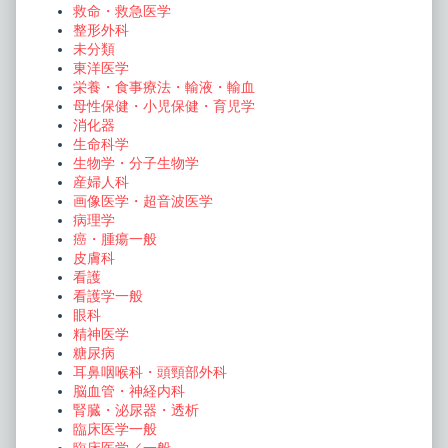
救命・救急医学
整形外科
未分類
東洋医学
栄養・食事療法・輸液・輸血
母性保健・小児保健・育児学
消化器
生命科学
生物学・分子生物学
産婦人科
画像医学・超音波医学
病理学
癌・腫瘍一般
皮膚科
看護
看護学一般
眼科
精神医学
糖尿病
耳鼻咽喉科・頭頸部外科
脳血管・神経内科
腎臓・泌尿器・透析
臨床医学一般