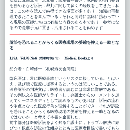
法廷に直接立ち，意見書，鑑定書を書き，裁判所の専門委員
を務めるなど訴訟，裁判に関して多くの経験をしてきた．私
は，この本を読んで納得できる場面が多くあり，知識の再整
理できたことを喜んでいる．それと同時に臨床に携わってい
る現場の医師たちには有益な内容のある本であり，参考にな
るので是非手元に置き，活用されることを勧めます．
訴訟を恐れることからくる医療現場の萎縮を抑える一助とな
る
LiSA Vol.20 No.8（2013年8月号） Medical Booksより
紹介者：白崎修一（札幌秀友会病院）
臨床医は，常に医療事故というリスクに接している。とはい
え，及び腰で医療に従事するというのは悲しいことである。
医療訴訟の判決文は，医療者が読むには非常に難解である。
その判決文を医師がリライトし，弁護士からのコメントを加
えてケーススタディとして読めるものがあれば，訴訟の流れ
や争点となった医療行為を理解することができ，それが訴訟
を恐れることからくる医療現場の萎縮を抑える一助となるの
ではないか，と考えて本書を企画した。
前半部分は医療訴訟をよく知る弁護士に，トラブル解決に結
びつく観点を訴訟の仕組みとともに医療者目線で書いてもら