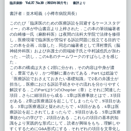
臨床麻酔 Vol.37 No.10（2013年10月号） 書評より
書評者：並木昭義（小樽市病院局長）
このたび「臨床医のための医療訴訟を回避するケーススタデ
ィー」の本が中山書店より上梓された．この本の筆頭編著者
の白崎修一氏（麻酔科医）は夜間の法科大学院で法律を修得
し，医療現場で臨床医が苦悩する訴訟問題に役立てる目的で
この本を企画，出版した．同志の編著者として澤村豊氏（脳
神経外科医）および弁護士の田端綾子氏と中村誠也氏が加わ
った．一読し，この4名のチームワークのすばらしさを感じ
た．
この本の構成は大きく2部に分かれ，その内容は中身が濃
く，豊富であり，かつ明解に書かれてある．Part Iは総論で
「医療訴訟でおさえておきたい基礎知識」で2名の弁護士が
担当し，医療における訴訟手続きやその流れを分かりやすく
解説する．このPartは5つのChapter（章）とそれに関連した
項目，さらに細項目から成る．1章は医療事故とはで，3項目
がある．2章は医療過誤を起こしてしまったらで，9項目があ
る．3章は医療過誤と疑われたらで，4項目がある．4章は医
療訴訟を起こされてしまったらで，9項目がある．5章は医療
事故からの学びで，2項目がある．これらの項目の基本的知
識をより実践的な形式にして，読者が興味をもち，理解しや
すくするためにQ&A形式にする．それぞれの項目を文章化し