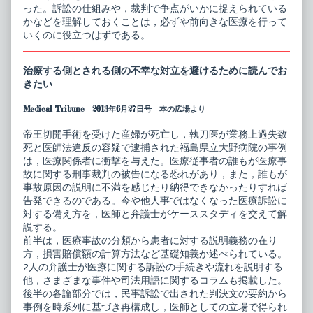
った。訴訟の仕組みや，裁判で争点がいかに捉えられている
かなどを理解しておくことは，必ずや前向きな医療を行って
いくのに役立つはずである。
治療する側とされる側の不幸な対立を避けるために読んでお
きたい
Medical Tribune 2013年6月27日号 本の広場より
帝王切開手術を受けた産婦が死亡し，執刀医が業務上過失致
死と医師法違反の容疑で逮捕された福島県立大野病院の事例
は，医療関係者に衝撃を与えた。医療従事者の誰もが医療事
故に関する刑事裁判の被告になる恐れがあり，また，誰もが
事故原因の説明に不満を感じたり納得できなかったりすれば
告発できるのである。今や他人事ではなくなった医療訴訟に
対する備え方を，医師と弁護士がケーススタディを交えて解
説する。
前半は，医療事故の分類から患者に対する説明義務の在り
方，損害賠償額の計算方法など基礎知義か述べられている。
2人の弁護士が医療に関する訴訟の手続きや流れを説明する
他，さまざまな事件や司法用語に関するコラムも掲載した。
後半の各論部分では，民事訴訟で出された判決文の要約から
事例を時系列に基づき再構成し，医師としての立場で得られ