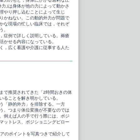
は重力のもと，身体にかかる過剰な圧
外力｣は身体が他の力によって動かさ
理やり押し込むことによって生じ
りかねない。この動的外力が問題で
かな現場の忙しい臨床では，それぞ
う。
，症例で詳しく説明している。褥瘡
活かせる内容になっている。
く，広く看護や介護に従事する人た
まで推奨されてきた「2時間おきの体
いることを解き明かしている。
う「静的外力」を排除する。一方
う。つまり体位変換が不要なのでは
。例えば人の手で行う際には、ポジ
マットレス、ポジショニングピロー
ケアのポイントを写真つきで紹介して
。