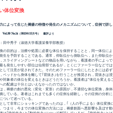
agged
い体位変換
Read
more
posts
力によって生じた褥瘡の特徴や発生のメカニズムについて，症例で詳し
by
the
Vol.39 No.14（2013年12月号） 書評より
author
of
shed
新
：田中秀子（淑徳大学看護栄養学部教授）
し
い
換の目的は，治療や処置に必要な体位を保持することと，同一体位によ
体
発生を予防することである。通常，仰臥位から側臥位へ，また仰臥位か
位
，スライディングシートなどの物品を用いながら，看護者の手によって
変
換,
最も発生しやすい部位は仙骨部であるが，とくにファーラー位などでは
として注意が促されてきた。そのためファーラー位にしたときには必ず
，ベッドから身体を離して｢背抜き｣を行うことが推奨され，背抜きは
や対象者の体位を変えるときはどうだろうか。看護者は“体位を変える
への配慮は十分とはいえなかったのではないか。
は，褥瘡の創の悪化（変化・変形）の原因が，不適切な体位変換，身体
摘している。著者はこれまでも多くの症例を経験し，その症例の分析に
について述べている。
として非常にショッキングであったのは，｢（人の手による）体位変換
。つまり，今までの体位変換の方法には，褥瘡創面へ悪影響を及ぼす動