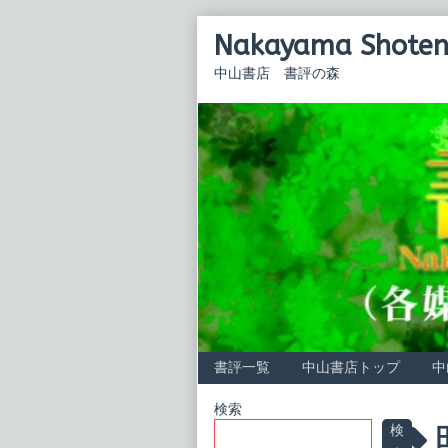
Skip
Nakayama Shoten 
to
content
中山書店 書評の森
書評一覧
中山書店トップ
中
Primary
検索
P
検