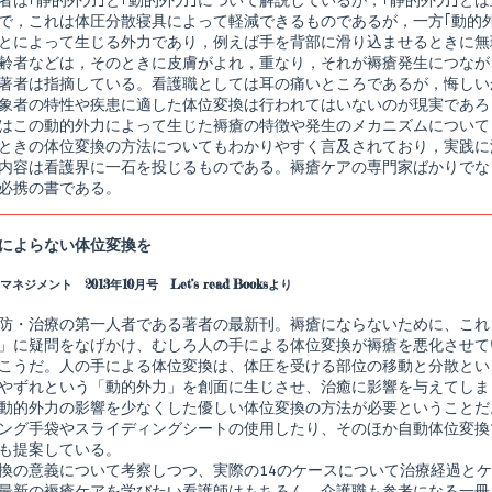
者は｢静的外力｣と｢動的外力｣について解説しているが，｢静的外力｣と
で，これは体圧分散寝具によって軽減できるものであるが，一方｢動的
とによって生じる外力であり，例えば手を背部に滑り込ませるときに無
齢者などは，そのときに皮膚がよれ，重なり，それが褥瘡発生につなが
著者は指摘している。看護職としては耳の痛いところであるが，悔しい
象者の特性や疾患に適した体位変換は行われてはいないのが現実であろ
はこの動的外力によって生じた褥瘡の特徴や発生のメカニズムについて
ときの体位変換の方法についてもわかりやすく言及されており，実践に
内容は看護界に一石を投じるものである。褥瘡ケアの専門家ばかりでな
必携の書である。
によらない体位変換を
ネジメント 2013年10月号 Let’s read Booksより
防・治療の第一人者である著者の最新刊。褥瘡にならないために、これ
」に疑問をなげかけ、むしろ人の手による体位変換が褥瘡を悪化させて
こうだ。人の手による体位変換は、体圧を受ける部位の移動と分散とい
やずれという「動的外力」を創面に生じさせ、治癒に影響を与えてしま
動的外力の影響を少なくした優しい体位変換の方法が必要ということだ
ング手袋やスライディングシートの使用したり、そのほか自動体位変換
も提案している。
換の意義について考察しつつ、実際の14のケースについて治療経過と
最新の褥瘡ケアを学びたい看護師はもちろん、介護職も参考になる一冊