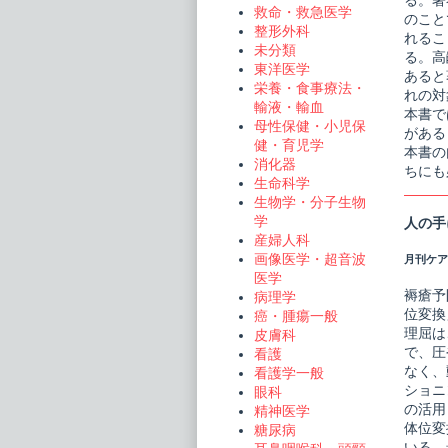
る。著
救命・救急医学
のこと
整形外科
れるこ
未分類
る。高
東洋医学
あると
栄養・食事療法・
れの対
輸液・輸血
本書で
母性保健・小児保
がある
健・育児学
本書の
消化器
ちにも
生命科学
生物学・分子生物
学
人の手
産婦人科
画像医学・超音波
月刊ケアマ
医学
褥瘡予
病理学
位変換
癌・腫瘍一般
理屈は
皮膚科
で、圧
看護
なく、
看護学一般
ショニ
眼科
の活用
精神医学
体位変
糖尿病
いる。