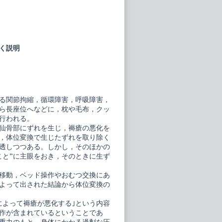
く説明
る関節拘縮，循環障害，呼吸障害，
ら長座位へなどに，枕や毛布，クッ
行われる。
仙骨部にずれを生じ，褥瘡の悪化を
，体位変換で生じたずれを取り除く
浸透しつつある。しかし，そのほかの
こと”に主眼をおき，そのときに生ず
移動，ベッド操作やおむつ交換にあ
よって出された結論から体位変換の
によって褥瘡が悪化する｣という内容
作が含まれているということであ