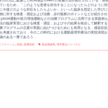
れらの点に配慮したROM測定やMMTの実施方法が紹介されている．各
ル,
ているため，「このような患者を担当することになったらどのように対
に今後どのような対応をしたらよいか」といった臨床を想定した学びに
例に対する検査・測定および治療，歩行観察のポイントなどが紹介され
はROM運動や筋力増強運動などの治療プログラムに活用できる実践例
法の臨床実習における検査・測定，およびその結果を統合して解釈する
療プログラムの立案や実践に結びつけるためにも有用となる．感染症拡
も考慮されており，今のこの時代における運動器理学療法の実技演習お
値のある一冊であろう．
gories
Tags
ビリテーション技術
,
医療技術
牧迫飛雄馬
,
理学療法ジャーナル