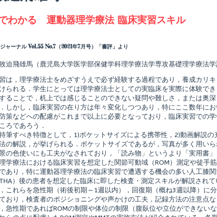
agged
でわかる 運動器理学療法 臨床実習スキル
Read
more
posts
ャーナル Vol.55 No.7（2021年7月号）「書評」より
by
the
牧迫飛雄馬（鹿児島大学医学部保健学科理学療法学専攻基礎理学療法学
author
of
習は，理学療法士をめざすうえで必ず経験する過程であり，養成カリキ
動
画
けられる．学生にとっては理学療法士としての実臨床を実際に体験でき
で
することで，机上では感じることのできない疑問や難しさ，または奥深
わ
．しかし，臨床実習の在り方は年々変化しつつあり，特にここ数年にお
か
防策などへの配慮がこれまで以上に必要となっており，臨床実習での学
る
運
ころであろう．
動
特筆すべき特徴として，1)ポケットサイズによる携帯性，2)動画解説の
器
法の解説，が挙げられる．ポケットサイズであるが，写真が多く用いら
理
景の色使いにも工夫がなされており，「読み物」というより「実用書」
学
療
理学療法における臨床実習を想定した関節可動域（ROM）測定や徒手筋
法
であり，特に運動器理学療法の臨床実習で遭遇する機会の多い人工膝関
shed
臨
THA）後の患者を想定した臨床に即した検査・測定スキルが解説されて
床
，これらを急性期（術後初期～1週以内），回復期（概ね3週以降）に
実
習
ており，検査者のポジショニングや声かけの工夫，記録方法の注意点な
ス
，急性期であればROMの制限や体位の制限（腹臥位や立位ができない
キ