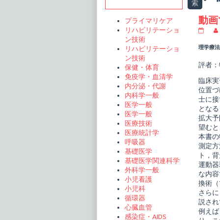
Sidebar
索
t
動画
プライマリケア
リハビリテーショ
動
画
ン技術
で
理学療法ジ
リハビリテーショ
わ
ン技術
か
評者：
保健・体育
る
運
免疫学・血清学
臨床実
動
内分泌・代謝
器
位置づ
内科学一般
理
士に接
学
医学一般
となる
療
医学一般
拡大予
法
医療技術
臨
望むと
医療統計学
床
本書の
実
呼吸器
測定方
習
基礎医学
ト，背
ス
基礎医学関連科学
キ
運動器
外科学一般
ル
な内容
publi
小児看護
換術（
on
小児科
さらに
循環器
説され
心臓血管
例えば
感染症・AIDS