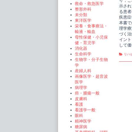
り，こ
救命・救急医学
示され
整形外科
る患者
未分類
疾患症
東洋医学
本書で
栄養・食事療法・
理学療
輸液・輸血
づく治
母性保健・小児保
イント
健・育児学
して価
消化器
生命科学
Cate
リハ
生物学・分子生物
学
産婦人科
画像医学・超音波
医学
病理学
癌・腫瘍一般
皮膚科
看護
看護学一般
眼科
精神医学
糖尿病