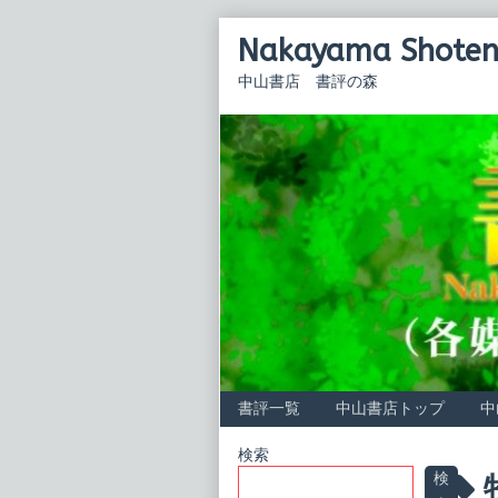
Skip
Nakayama Shoten 
to
content
中山書店 書評の森
書評一覧
中山書店トップ
中
Primary
検索
P
検