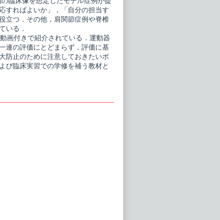
期の臨床像を想定したモデル症例が提
応すればよいか」，「自分の担当す
役立つ．その他，肩関節症例や脊椎
ている．
も動画付きで紹介されている．運動器
一連の評価にとどまらず，評価に基
大防止のために注意しておきたいポ
よび臨床実習での学修を補う教材と