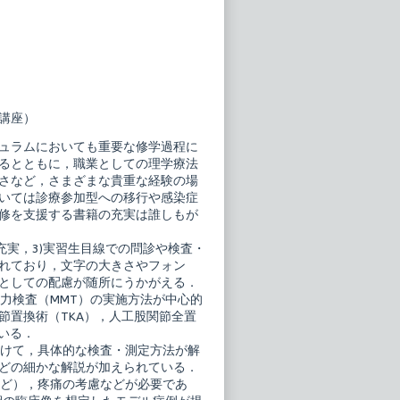
講座）
ュラムにおいても重要な修学過程に
るとともに，職業としての理学療法
さなど，さまざまな貴重な経験の場
いては診療参加型への移行や感染症
修を支援する書籍の充実は誰しもが
充実，3)実習生目線での問診や検査・
れており，文字の大きさやフォン
としての配慮が随所にうかがえる．
力検査（MMT）の実施方法が中心的
節置換術（TKA），人工股関節全置
いる．
分けて，具体的な検査・測定方法が解
どの細かな解説が加えられている．
など），疼痛の考慮などが必要であ