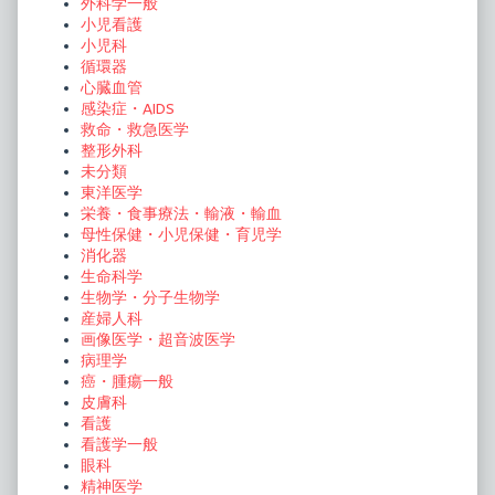
外科学一般
小児看護
小児科
循環器
心臓血管
感染症・AIDS
救命・救急医学
整形外科
未分類
東洋医学
栄養・食事療法・輸液・輸血
母性保健・小児保健・育児学
消化器
生命科学
生物学・分子生物学
産婦人科
画像医学・超音波医学
病理学
癌・腫瘍一般
皮膚科
看護
看護学一般
眼科
精神医学