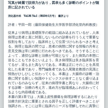
療
posts
写真が綺麗で説得力があり，図表も多く診断のポイントが随
指
by
所に記されている
針
the
の
author
消化器外科 Vol.36 No.1（2013年1月号） 書評より
た
of
め
癌
の
診
評者：平田一郎（藤田保健衛生大学医学部消化管内科教授）
病
療
理
指
従来より病理は基礎医学の範躊に組み込まれているが，人体
診
針
病理は患者と直に対面しないものの診療を行ううえで重要な
断
の
プ
た
役割を有しており，臨床科として位置づけられるべきと考え
ラ
め
る。病理と臨床の間では，患者の病態に関する情報の共有と
ク
の
意見交換は常に綿密に行われるべきである。そうすることに
テ
病
よって，適切な診断と治療が可能となり，また病気の本態に
ィ
理
ス
診
迫ることもできるといえよう。良き病理医は良き臨床医を育
大
断
てるが，逆もまた真なりである。本書は正にそのことを具現
腸
プ
化した名著であり，専門編集者である八尾隆史教授の見識と
癌
ラ
情熱がひしひしと伝わってくる。本書は，大腸癌の診断・治
published
ク
on
テ
療に関する新しい知識やトピックスが余すことなく盛り込ま
ィ
れているのみならず，従来の病理学書と異なり，大腸癌に対
ス
する診断・治療の考え方，進め方が臨場感あふれ伝わってく
大
るような内容構成である。
腸
癌,
本書の第1章では，大腸上皮性腫瘍を病理診断するにあたり
治療方針決定に重要とされる因子を正しく評価すべきことが
強調され，そこには常に臨床のニーズを理解しそれに真摯に