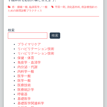
Categories
Tags
癌・腫瘍一般
,
臨床医学／一般
平田一郎
,
消化器外科
,
癌診療指針の
ための病理診断プラクティス
Primary
検索
検索
Sidebar
プライマリケア
リハビリテーション技術
リハビリテーション技術
保健・体育
免疫学・血清学
内分泌・代謝
内科学一般
医学一般
医学一般
医療技術
医療統計学
呼吸器
基礎医学
基礎医学関連科学