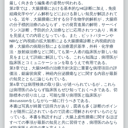
厳しく向き合う編集者の姿勢が伺われる。
第2章では，大腸腫瘍における基本的なHE診断に加え，免疫
組織化学やゲノム解析などにおける新しい知見が解説されて
いる。近年，大腸腫瘍に対する分子生物学的解析が，大腸癌
の分子標的治療のみならず，その発育進展の解明，サーベイ
ランス診断，予防的介入治療などに応用されつつあり，将来
を見据えての内容となっている。また，ピットパターンや
NBIなど内視鏡の拡大観察による大腸腫瘍診断と内視鏡的治
療，大腸癌の病期分類による治療選択基準，外科・化学療
法・放射線治療などに関しても第一人者の臨床医が新しい知
見をまじえて詳細に解説している。これら知識は，病理医が
臨床医とコミュニケーションを取るうえで有用である。
第3章では，大腸SM癌の治療方針決定に重要な病理項目の評
価法，鋸歯状病変，神経内分泌腫瘍などに関する内容が最新
の知見とともに論じられている。
第4章では病理検体の取り扱いが述べられているが，これら
は病理医のみならず臨床医もぜひ知っておくべきである。切
除標本の切り出しは，可能な限り病理医と臨床医が
discussionをしながら一緒に行うべきである。
本書は写真が綺麗で説得力があり，図表も多く診断のポイン
トが随所に記されているので読者に理解されやすいものとな
っている。本書を熟読すれば，大腸上皮性腫瘍に関するほぼ
すべての事項が最新の知見と共に習得でき，病理医のみなら
ず臨床医も必読の書と言えよう。