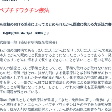
agged
ペプチドワクチン療法
Read
more
posts
も信頼のおける筆者によってまとめられたがん医療に携わる方必読の書
by
the
15巻3号(2010 Mar/Apr) BOOKより
author
of
が
武藤徹一郎（癌研有明病院名誉院長）
ん
ペ
わが国の国民病である．2人に1人はがんになり，3人に1人はがんで死
プ
本人はがんで死ぬほど長生きするようになったということであろう．発
チ
題であり，がんに罹るまで長生きできないことが多いことに思いを至さ
shed
ド
ワ
がんの治療といえば手術と決まっていた．手術で取れるか取れないかに
ク
チ
ものだ．最近ではそれに抗がん剤による化学療法と放射線治療が加わっ
ン
の産物として生まれた分子標的薬が加わり，化学療法の守備範囲は著し
療
歩も著しく，一部のがん腫では化学療法との併用による放射線化学療法
法,
得ることが可能になってきた．しかし，いずれの治療法も正常組織への
症の問題が残されている．
第4の治療法として免疫療法が登場してきた．免疫学の著しい進歩によ
へと移行することになった．ペプチドワクチンはその中で最も研究が進
ある．抗がん剤や放射線照射という，がん以外の細胞に影響を与える治