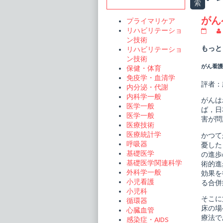
Sidebar
索
t
がん
プライマリケア
リハビリテーショ
が
ん
ン技術
ペ
もっと
リハビリテーショ
プ
ン技術
チ
がん看護 
保健・体育
ド
ワ
免疫学・血清学
ク
評者：
内分泌・代謝
チ
内科学一般
ン
がんは
療
医学一般
ば，日
法
医学一般
害が問
publi
医療技術
on
医療統計学
かつて
呼吸器
憂した
基礎医学
の進歩
基礎医学関連科学
術的進
外科学一般
効果を
小児看護
る合併
小児科
そこに
循環器
床の場
心臓血管
療法で
感染症・AIDS