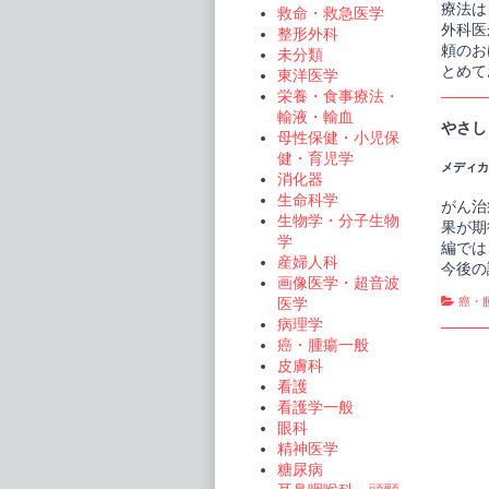
療法は
救命・救急医学
外科医
整形外科
頼のお
未分類
とめて
東洋医学
栄養・食事療法・
輸液・輸血
やさし
母性保健・小児保
健・育児学
メディカル
消化器
生命科学
がん治
生物学・分子生物
果が期
学
編では
産婦人科
今後の
画像医学・超音波
Cate
医学
癌・
病理学
癌・腫瘍一般
皮膚科
看護
看護学一般
眼科
精神医学
糖尿病