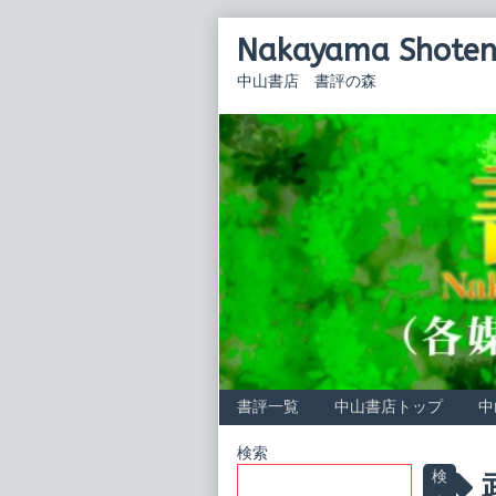
Skip
Nakayama Shoten 
to
content
中山書店 書評の森
書評一覧
中山書店トップ
中
Primary
検索
P
検