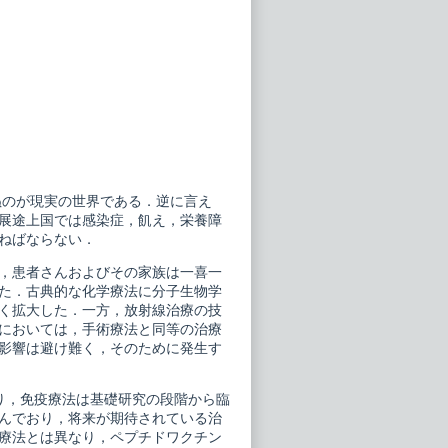
ぬのが現実の世界である．逆に言え
展途上国では感染症，飢え，栄養障
ねばならない．
，患者さんおよびその家族は一喜一
た．古典的な化学療法に分子生物学
く拡大した．一方，放射線治療の技
においては，手術療法と同等の治療
影響は避け難く，そのために発生す
り，免疫療法は基礎研究の段階から臨
んでおり，将来が期待されている治
療法とは異なり，ペプチドワクチン