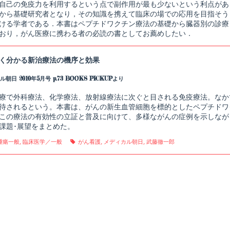
自己の免疫力を利用するという点で副作用が最も少ないという利点があ
から基礎研究者となり，その知識を携えて臨床の場での応用を目指そう
ける学者である．本書はペプチドワクチン療法の基礎から臓器別の診療
おり，がん医療に携わる者の必読の書としてお薦めしたい．
く分かる新治療法の機序と効果
朝日 2010年5月号 p.73 BOOKS PICKUPより
療で外科療法、化学療法、放射線療法に次ぐと目される免疫療法。なか
待されるという。本書は、がんの新生血管細胞を標的としたペプチドワ
この療法の有効性の立証と普及に向けて、多様ながんの症例を示しなが
課題･展望をまとめた。
gories
Tags
腫瘍一般
,
臨床医学／一般
がん看護
,
メディカル朝日
,
武藤徹一郎