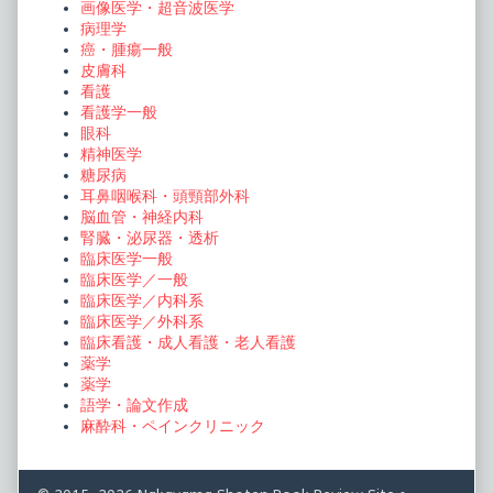
画像医学・超音波医学
病理学
癌・腫瘍一般
皮膚科
看護
看護学一般
眼科
精神医学
糖尿病
耳鼻咽喉科・頭頸部外科
脳血管・神経内科
腎臓・泌尿器・透析
臨床医学一般
臨床医学／一般
臨床医学／内科系
臨床医学／外科系
臨床看護・成人看護・老人看護
薬学
薬学
語学・論文作成
麻酔科・ペインクリニック