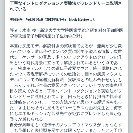
が
posts
丁寧なイントロダクションと実験法がフレンドリーに説明さ
で
by
れている
き
the
て
author
実験医学 Vol.30 No.8（2012年5月号） Book Reviewより
し
of
ま
論
う！
文
評者：木南 凌（新潟大学大学院医歯学総合研究科分子細胞医
疾
が
学専攻遺伝子制御講座分子生物学分野）
患
で
モ
き
本書は疾患モデル解説付きの実験書であるが，趣向が少し変
デ
て
ル
し
わっている．遺伝子やタンパク質に関する溢れる情報，次世
マ
ま
代シーケンサーの普及，多くのノックアウトESクローンの作
ウ
う！
出という時代背景に立って，解説されているという点であ
ス
疾
る．疾患モデルとしての遺伝子改変マウス，統一規格化され
表
患
現
モ
たマウス表現型解析についての総論と，個々の疾患マウスモ
型
デ
デルについての臓器別解析法・実験法との組み合わせがおも
解
ル
しろく，それが本書の意図と言っていい．いくつかの疾患項
析
マ
目を読んでみると，丁寧なイントロダクションと実験法がフ
指
ウ
南
ス
レンドリーに説明されている．困ったときには担当の執筆者
published
表
に連絡をとるのも，一つの方法かなと思わせる親近感もあっ
on
現
た．きまじめそうに見えるがユーモラスな山村先生と，何事
型
にもエネルギッシュな若菜先生が絶妙にブレンドした豊かな
解
析
香りが感じられる．
指
自分が興味をもつ遺伝子のノックアウトマウスが，かならず
南,
しも予想した表現型を示すとは限らない．また，たとえ予想