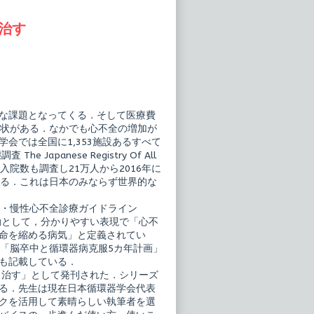
治す
な課題となってくる．そして医療費
現状がある．なかでも心不全の増加が
会では全国に1,353施設あるすべて
panese Registry Of All
不全患者の入院数も調査し21万人から2016年に
れる．これは日本のみならず世界的な
性・慢性心不全診療ガイドライン
動として，分かりやすい表現で「心不
命を縮める病気」と定義されてい
「脳卒中と循環器病克服5カ年計画」
も記載している．
・治す」として発刊された．シリーズ
る．先生は現在日本循環器学会代表
クを活用して素晴らしい執筆者を選