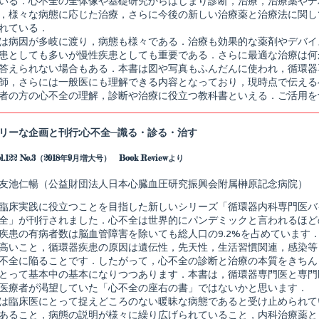
いる．心不全の全体像や基礎研究からはじまり診断，治療，治療薬やデ
る・
治
，様々な病態に応じた治療，さらに今後の新しい治療薬と治療法に関し
す,
れている．
は病因が多岐に渡り，病態も様々である．治療も効果的な薬剤やデバイ
患としても多いが慢性疾患としても重要である．さらに最適な治療は何
答えられない場合もある．本書は図や写真もふんだんに使われ，循環器
師，さらには一般医にも理解できる内容となっており，現時点で伝える
者の方の心不全の理解，診断や治療に役立つ教科書といえる．ご活用を
リーな企画と刊行:心不全─識る・診る・治す
.122 No.3（2018年9月増大号） Book Reviewより
友池仁暢（公益財団法人日本心臓血圧研究振興会附属榊原記念病院）
臨床実践に役立つことを目指した新しいシリーズ「循環器内科専門医バ
全」が刊行されました．心不全は世界的にパンデミックと言われるほど
疾患の有病者数は脳血管障害を除いても総人口の9.2%を占めています
高いこと，循環器疾患の原因は遺伝性，先天性，生活習慣関連，感染等
不全に陥ることです．したがって，心不全の診断と治療の本質をきちん
とって基本中の基本になりつつあります．本書は，循環器専門医と専門
医療者が渇望していた「心不全の座右の書」ではないかと思います．
は臨床医にとって捉えどころのない暖昧な病態であると受け止められて
あること，病態の説明が様々に繰り広げられていること，内科治療薬と