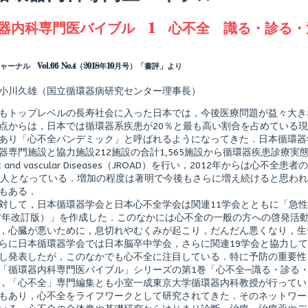
agged
器内科専門医バイブル 1 心不全 識る・診る・
Read
more
posts
ーナル Vol.66 No.4（2018年10月号）「書評」より
by
the
小川久雄（国立循環器病研究センター理事長）
author
of
もトップレベルの長寿社会に入った日本では，今後医療問題が益々大き
循
環
点からは，日本では循環器系疾患が20％と最も高い割合を占めている
器
あり「心不全パンデミック」と呼ばれるようになってきた．日本循環器学
内
専門施設と協力施設212施設の合計1,565施設から循環器疾患診療実態調査 The Ja
科
iac and vascular Diseases（JROAD）を行い，2012年からは心
専
門
万人となっている．増加の程度は著明で今後もさらに増え続けると思わ
医
もある．
バ
対して，日本循環器学会と日本心不全学会は関連11学会とともに「急
イ
17年改訂版）」を作成した．このなかには心不全の一般の方への啓発活
ブ
ル
，心臓が悪いために，息切れやむくみが起こり，だんだん悪くなり，生
1
らに日本循環器学会では日本脳卒中学会，さらに関連19学会と協力して
心
し発表したが，このなかでも心不全に注目している．特に予防の重要性
不
「循環器内科専門医バイブル」シリーズの第1巻「心不全─識る・診る
shed
全
識
，「心不全」専門編集とも小室一成東京大学循環器内科教授が行ってい
る・
もあり，心不全をライフワークとして研究されてきた．そのネットワー
診