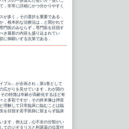
バイスの一歩進んだ使い方・使いこ
て，非常に詳細にかつ分かりやすく
スが多く，その選択も重要である．
か，根本的な治療法は，と聞かれて
専門医のみならず，専門医を目指す
べき最新の内容も盛り込まれてい
切に御願いする次第である．
イブル」が企画され，第1巻として
の広がりを見せています．わが国の
．その特徴は年齢が高齢化するほど有
々と多彩ですが，その終末像は押並
と理解して日常臨床に臨むことは臨
医を目指す若手医師に留まらず臨床
います．例えば，心不全の分類がい
してのジギタリスと利尿薬の位置付