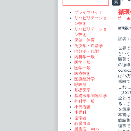
Sidebar
索
t
循環
プライマリケア
リハビリテーショ
循
環
ン技術
器
循環器ジャ
リハビリテーショ
内
ン技術
科
評者：
保健・体育
専
門
免疫学・血清学
世界で
医
内分泌・代謝
バ
という
内科学一般
イ
顕著で
ブ
医学一般
の循環器
ル
医学一般
card
1
医療技術
心
は26
医療統計学
不
傾向で
全
呼吸器
これに
識
基礎医学
（20
る・
基礎医学関連科学
診
全とは
外科学一般
る・
る．さ
治
小児看護
を策定
す
小児科
本書は
publi
循環器
on
総編集
心臓血管
理事で
感染症・AIDS