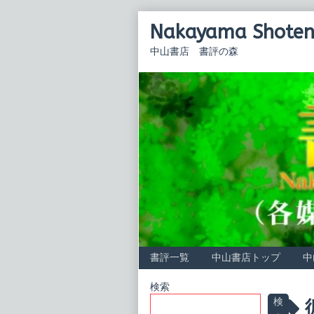
Skip
Nakayama Shoten 
to
content
中山書店 書評の森
書評一覧
中山書店トップ
中
Primary
検索
P
検