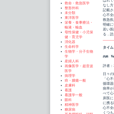
ばれて
救命・救急医学
なし方
整形外科
記載さ
未分類
心不全
東洋医学
救急疾
栄養・食事療法・
明確に
輸液・輸血
若い医
母性保健・小児保
る．読
健・育児学
消化器
生命科学
タイム
生物学・分子生物
学
内科 Vol
産婦人科
評者：
画像医学・超音波
医学
日々の
病理学
「心不
癌・腫瘍一般
循環器
皮膚科
病率が
看護
べて心
看護学一般
床医に
眼科
に携る
精神医学
心不全
糖尿病
くつも