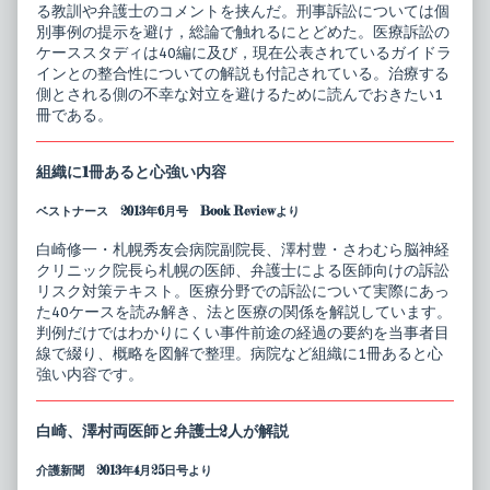
る教訓や弁護士のコメントを挟んだ。刑事訴訟については個
別事例の提示を避け，総論で触れるにとどめた。医療訴訟の
ケーススタディは40編に及び，現在公表されているガイドラ
インとの整合性についての解説も付記されている。治療する
側とされる側の不幸な対立を避けるために読んでおきたい1
冊である。
組織に1冊あると心強い内容
ベストナース 2013年6月号 Book Reviewより
白崎修一・札幌秀友会病院副院長、澤村豊・さわむら脳神経
クリニック院長ら札幌の医師、弁護士による医師向けの訴訟
リスク対策テキスト。医療分野での訴訟について実際にあっ
た40ケースを読み解き、法と医療の関係を解説しています。
判例だけではわかりにくい事件前途の経過の要約を当事者目
線で綴り、概略を図解で整理。病院など組織に1冊あると心
強い内容です。
白崎、澤村両医師と弁護士2人が解説
介護新聞 2013年4月25日号より