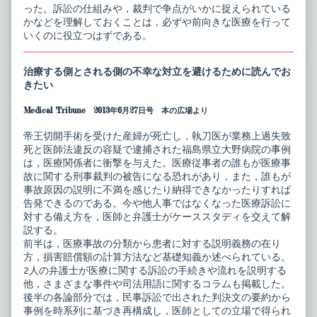
った。訴訟の仕組みや，裁判で争点がいかに捉えられている
かなどを理解しておくことは，必ずや前向きな医療を行って
いくのに役立つはずである。
治療する側とされる側の不幸な対立を避けるために読んでお
きたい
Medical Tribune 2013年6月27日号 本の広場より
帝王切開手術を受けた産婦が死亡し，執刀医が業務上過失致
死と医師法違反の容疑で逮捕された福島県立大野病院の事例
は，医療関係者に衝撃を与えた。医療従事者の誰もが医療事
故に関する刑事裁判の被告になる恐れがあり，また，誰もが
事故原因の説明に不満を感じたり納得できなかったりすれば
告発できるのである。今や他人事ではなくなった医療訴訟に
対する備え方を，医師と弁護士がケーススタディを交えて解
説する。
前半は，医療事故の分類から患者に対する説明義務の在り
方，損害賠償額の計算方法など基礎知義か述べられている。
2人の弁護士が医療に関する訴訟の手続きや流れを説明する
他，さまざまな事件や司法用語に関するコラムも掲載した。
後半の各論部分では，民事訴訟で出された判決文の要約から
事例を時系列に基づき再構成し，医師としての立場で得られ