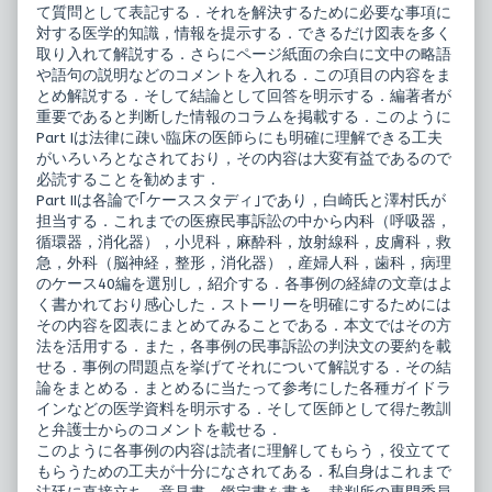
て質問として表記する．それを解決するために必要な事項に
対する医学的知識，情報を提示する．できるだけ図表を多く
取り入れて解説する．さらにページ紙面の余白に文中の略語
や語句の説明などのコメントを入れる．この項目の内容をま
とめ解説する．そして結論として回答を明示する．編著者が
重要であると判断した情報のコラムを掲載する．このように
Part Iは法律に疎い臨床の医師らにも明確に理解できる工夫
がいろいろとなされており，その内容は大変有益であるので
必読することを勧めます．
Part IIは各論で｢ケーススタディ｣であり，白崎氏と澤村氏が
担当する．これまでの医療民事訴訟の中から内科（呼吸器，
循環器，消化器），小児科，麻酔科，放射線科，皮膚科，救
急，外科（脳神経，整形，消化器），産婦人科，歯科，病理
のケース40編を選別し，紹介する．各事例の経緯の文章はよ
く書かれており感心した．ストーリーを明確にするためには
その内容を図表にまとめてみることである．本文ではその方
法を活用する．また，各事例の民事訴訟の判決文の要約を載
せる．事例の問題点を挙げてそれについて解説する．その結
論をまとめる．まとめるに当たって参考にした各種ガイドラ
インなどの医学資料を明示する．そして医師として得た教訓
と弁護士からのコメントを載せる．
このように各事例の内容は読者に理解してもらう，役立てて
もらうための工夫が十分になされてある．私自身はこれまで