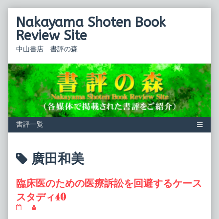
Skip
Nakayama Shoten Book
to
content
Review Site
中山書店 書評の森
Posts
廣田和美
tagged
臨床医のための医療訴訟を回避するケース
スタディ40
臨
Read
床
more