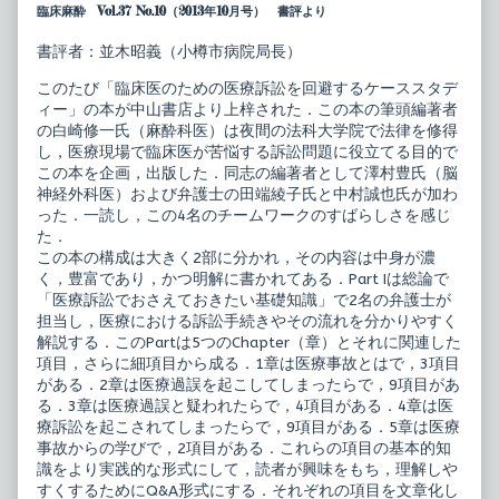
臨床麻酔 Vol.37 No.10（2013年10月号） 書評より
書評者：並木昭義（小樽市病院局長）
このたび「臨床医のための医療訴訟を回避するケーススタデ
ィー」の本が中山書店より上梓された．この本の筆頭編著者
の白崎修一氏（麻酔科医）は夜間の法科大学院で法律を修得
し，医療現場で臨床医が苦悩する訴訟問題に役立てる目的で
この本を企画，出版した．同志の編著者として澤村豊氏（脳
神経外科医）および弁護士の田端綾子氏と中村誠也氏が加わ
った．一読し，この4名のチームワークのすばらしさを感じ
た．
この本の構成は大きく2部に分かれ，その内容は中身が濃
く，豊富であり，かつ明解に書かれてある．Part Iは総論で
「医療訴訟でおさえておきたい基礎知識」で2名の弁護士が
担当し，医療における訴訟手続きやその流れを分かりやすく
解説する．このPartは5つのChapter（章）とそれに関連した
項目，さらに細項目から成る．1章は医療事故とはで，3項目
がある．2章は医療過誤を起こしてしまったらで，9項目があ
る．3章は医療過誤と疑われたらで，4項目がある．4章は医
療訴訟を起こされてしまったらで，9項目がある．5章は医療
事故からの学びで，2項目がある．これらの項目の基本的知
識をより実践的な形式にして，読者が興味をもち，理解しや
すくするためにQ&A形式にする．それぞれの項目を文章化し