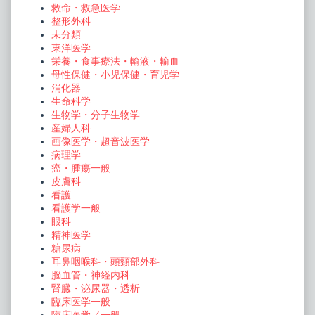
救命・救急医学
整形外科
未分類
東洋医学
栄養・食事療法・輸液・輸血
母性保健・小児保健・育児学
消化器
生命科学
生物学・分子生物学
産婦人科
画像医学・超音波医学
病理学
癌・腫瘍一般
皮膚科
看護
看護学一般
眼科
精神医学
糖尿病
耳鼻咽喉科・頭頸部外科
脳血管・神経内科
腎臓・泌尿器・透析
臨床医学一般