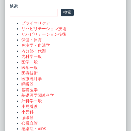
Primary
検索
検索
Sidebar
プライマリケア
リハビリテーション技術
リハビリテーション技術
保健・体育
免疫学・血清学
内分泌・代謝
内科学一般
医学一般
医学一般
医療技術
医療統計学
呼吸器
基礎医学
基礎医学関連科学
外科学一般
小児看護
小児科
循環器
心臓血管
感染症・AIDS