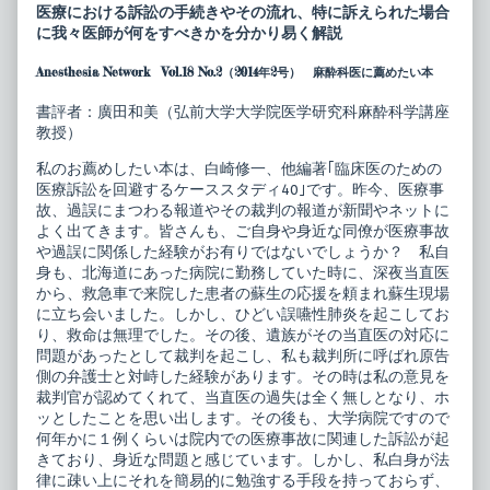
医
posts
医療における訴訟の手続きやその流れ、特に訴えられた場合
の
by
に我々医師が何をすべきかを分かり易く解説
た
the
め
author
Anesthesia Network Vol.18 No.2（2014年2号） 麻酔科医に薦めたい本
の
of
医
臨
療
床
書評者：廣田和美（弘前大学大学院医学研究科麻酔科学講座
訴
医
教授）
訟
の
を
た
私のお薦めしたい本は、白崎修一、他編著｢臨床医のための
回
め
避
の
医療訴訟を回避するケーススタディ40｣です。昨今、医療事
す
医
故、過誤にまつわる報道やその裁判の報道が新聞やネットに
る
療
よく出てきます。皆さんも、ご自身や身近な同僚が医療事故
ケ
訴
や過誤に関係した経験がお有りではないでしょうか？ 私自
ー
訟
ス
を
身も、北海道にあった病院に勤務していた時に、深夜当直医
ス
回
から、救急車で来院した患者の蘇生の応援を頼まれ蘇生現場
タ
避
に立ち会いました。しかし、ひどい誤嚥性肺炎を起こしてお
デ
す
り、救命は無理でした。その後、遺族がその当直医の対応に
ィ
る
40
ケ
問題があったとして裁判を起こし、私も裁判所に呼ばれ原告
published
ー
側の弁護士と対峙した経験があります。その時は私の意見を
on
ス
裁判官が認めてくれて、当直医の過失は全く無しとなり、ホ
ス
ッとしたことを思い出します。その後も、大学病院ですので
タ
デ
何年かに１例くらいは院内での医療事故に関連した訴訟が起
ィ
きており、身近な問題と感じています。しかし、私白身が法
40,
律に疎い上にそれを簡易的に勉強する手段を持っておらず、