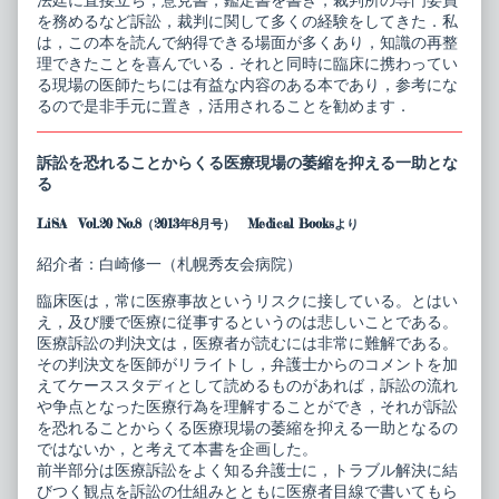
法廷に直接立ち，意見書，鑑定書を書き，裁判所の専門委員
を務めるなど訴訟，裁判に関して多くの経験をしてきた．私
は，この本を読んで納得できる場面が多くあり，知識の再整
理できたことを喜んでいる．それと同時に臨床に携わってい
る現場の医師たちには有益な内容のある本であり，参考にな
るので是非手元に置き，活用されることを勧めます．
訴訟を恐れることからくる医療現場の萎縮を抑える一助とな
る
LiSA Vol.20 No.8（2013年8月号） Medical Booksより
紹介者：白崎修一（札幌秀友会病院）
臨床医は，常に医療事故というリスクに接している。とはい
え，及び腰で医療に従事するというのは悲しいことである。
医療訴訟の判決文は，医療者が読むには非常に難解である。
その判決文を医師がリライトし，弁護士からのコメントを加
えてケーススタディとして読めるものがあれば，訴訟の流れ
や争点となった医療行為を理解することができ，それが訴訟
を恐れることからくる医療現場の萎縮を抑える一助となるの
ではないか，と考えて本書を企画した。
前半部分は医療訴訟をよく知る弁護士に，トラブル解決に結
びつく観点を訴訟の仕組みとともに医療者目線で書いてもら