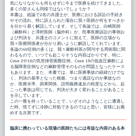
気になりながらも何もせずに今まで医療を続けてきました。
多くの皆さんも同様ではないでしょうか？
本書は、総論で2名の弁護士が、医療における訴訟の手続き
やその流れ、特に訴えられた場合に我々医師が何をすべきか
を分かり易く解説しています。そして各論では、白崎医師
（麻酔科）と澤村医師（脳外科）が、民事医療訴訟の事例お
よび判決を、弁護士のコメントに加えて、医師の立場から
我々医療関係者が分かり易いように解説してくれています。
各論の40症例の多くは、我々麻酔科医が関与する周術期に関
わるもので、いつでも起こりそうな内容ばかりです。特に、
Case 2や10の気管挿管困難症例、Case 19の低血圧麻酔によ
る脳障害症例などの麻酔管理そのものが問題となったケース
もあります。また、本書では、単に医療事故の経緯だけでな
く、判決の基準となった根拠、つまり過誤なのか事故なの
か、医療水準、因果関係、説明義務違反の程度などから、起
こった事故は同じでも、判決が大きく変わることがあること
を示しています。
この一冊を持っていることで、いざそのようなことに遭遇し
た時、慌てずに冷静に対処できるのではと思い、皆様にお薦
めする次第です。
臨床に携わっている現場の医師たちには有益な内容のある本