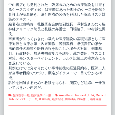
中山書店から発刊された「臨床医のための医療訴訟を回避す
るケーススタディ40」は実際にあった四十のケースを医師と
弁護士が読み解き、法と医療の関係を解説した訴訟リスク対
策のテキスト。
編著者は白崎修一札幌秀友会病院副院長、澤村豊さわむら脳
神経クリニック院長と札幌の弁護士・田端綾子、中村誠也両
氏。
医療者が知っておきたい裁判や医療訴訟の基礎知識として医
療過誤と医療水準・因果関係、説明義務、賠償責任のほか、
法的責任の種類や医療過誤を起こした場合の対応、刑事裁
判、行政処分、無過失補償制度を説明。裁判費用、マスコミ
対策、モンスターペイシェント、カルテ記載上の注意点にも
言及している。
判例だけでは分かりにくい事件前後の経過要約を、医師二人
が当事者目線でつづり、概略がイラストで一目で分かる構
成。
訴訟を回避するための教訓を得られ、病院など組織に一冊置
いておきたい内容だ。
Categories
Tags
臨床医学一般
,
臨床医学／一般
Anesthesia Network
,
LiSA
,
Medical
Tribune
,
ベストナース
,
並木昭義
,
介護新聞
,
廣田和美
,
白崎修一
,
臨床麻酔