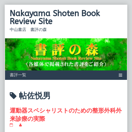
Skip
Nakayama Shoten Book
to
content
Review Site
中山書店 書評の森
Posts
帖佐悦男
tagged
運動器スペシャリストのための整形外科外
来診療の実際
運
Read
動
more