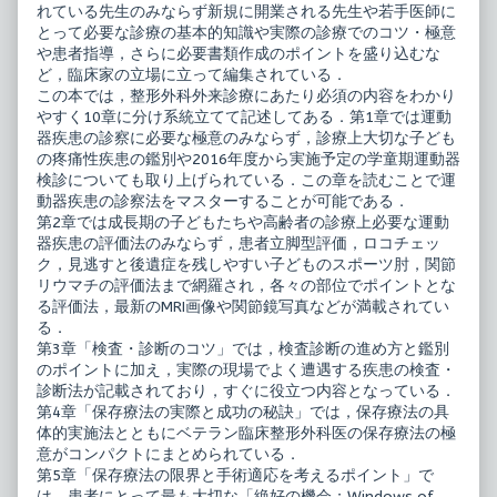
れている先生のみならず新規に開業される先生や若手医師に
とって必要な診療の基本的知識や実際の診療でのコツ・極意
や患者指導，さらに必要書類作成のポイントを盛り込むな
ど，臨床家の立場に立って編集されている．
この本では，整形外科外来診療にあたり必須の内容をわかり
やすく10章に分け系統立てて記述してある．第1章では運動
器疾患の診察に必要な極意のみならず，診療上大切な子ども
の疼痛性疾患の鑑別や2016年度から実施予定の学童期運動器
検診についても取り上げられている．この章を読むことで運
動器疾患の診察法をマスターすることが可能である．
第2章では成長期の子どもたちや高齢者の診療上必要な運動
器疾患の評価法のみならず，患者立脚型評価，ロコチェッ
ク，見逃すと後遺症を残しやすい子どものスポーツ肘，関節
リウマチの評価法まで網羅され，各々の部位でポイントとな
る評価法，最新のMRI画像や関節鏡写真などが満載されてい
る．
第3章「検査・診断のコツ」では，検査診断の進め方と鑑別
のポイントに加え，実際の現場でよく遭遇する疾患の検査・
診断法が記載されており，すぐに役立つ内容となっている．
第4章「保存療法の実際と成功の秘訣」では，保存療法の具
体的実施法とともにベテラン臨床整形外科医の保存療法の極
意がコンパクトにまとめられている．
第5章「保存療法の限界と手術適応を考えるポイント」で
は，患者にとって最も大切な「絶好の機会；Windows of