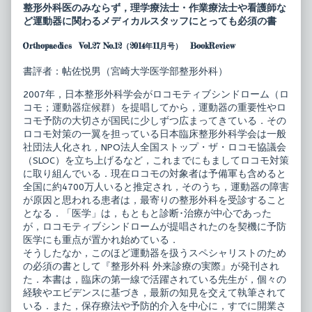
器
posts
整形外科医のみならず，理学療法士・作業療法士や看護師な
ス
by
ど運動器に関わるメディカルスタッフにとっても必須の書
ペ
the
シ
author
Orthopaedics Vol.27 No.12（2014年11月号） BookReview
ャ
of
リ
運
ス
動
書評者：帖佐悦男（宮崎大学医学部整形外科）
ト
器
の
ス
2007年，日本整形外科学会がロコモティブシンドローム（ロ
た
ペ
コモ；運動器症候群）を提唱してから，運動器の重要性やロ
め
シ
の
ャ
コモ予防の大切さが国民に少しずつ広まってきている．その
整
リ
ロコモ対策の一翼を担っている日本臨床整形外科学会は一般
形
ス
社団法人化され，NPO法人全国ストップ・ザ・ロコモ協議会
外
ト
（SLOC）を立ち上げるなど，これまでにもましてロコモ対策
科
の
外
た
に取り組んでいる．現在ロコモの対象者は予備軍も含めると
来
め
全国に約4700万人いると推定され，そのうち，運動器の障害
診
の
が原因と思われる患者は，最寄りの整形外科を受診すること
療
整
となる．「医学」は，もともと診断･治療が中心であった
の
形
実
外
が，ロコモティブシンドロームが提唱されたのを契機に予防
際
科
医学にも重点が置かれ始めている．
published
外
そうしたなか，このほど運動器を扱うスペシャリストのため
on
来
の必須の書として『整形外科 外来診療の実際』が発刊され
診
療
た．本書は，臨床の第一線で活躍されている先生が，個々の
の
経験やエビデンスに基づき，最新の知見を交えて執筆されて
実
いる．また，保存療法や予防的介入を中心に，すでに開業さ
際,