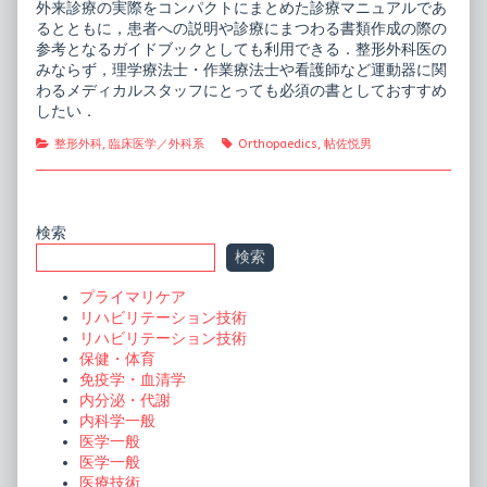
外来診療の実際をコンパクトにまとめた診療マニュアルであ
るとともに，患者への説明や診療にまつわる書類作成の際の
参考となるガイドブックとしても利用できる．整形外科医の
みならず，理学療法士・作業療法士や看護師など運動器に関
わるメディカルスタッフにとっても必須の書としておすすめ
したい．
Categories
Tags
整形外科
,
臨床医学／外科系
Orthopaedics
,
帖佐悦男
Primary
検索
検索
Sidebar
プライマリケア
リハビリテーション技術
リハビリテーション技術
保健・体育
免疫学・血清学
内分泌・代謝
内科学一般
医学一般
医学一般
医療技術