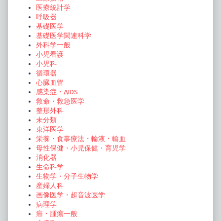
医療統計学
呼吸器
基礎医学
基礎医学関連科学
外科学一般
小児看護
小児科
循環器
心臓血管
感染症・AIDS
救命・救急医学
整形外科
未分類
東洋医学
栄養・食事療法・輸液・輸血
母性保健・小児保健・育児学
消化器
生命科学
生物学・分子生物学
産婦人科
画像医学・超音波医学
病理学
癌・腫瘍一般