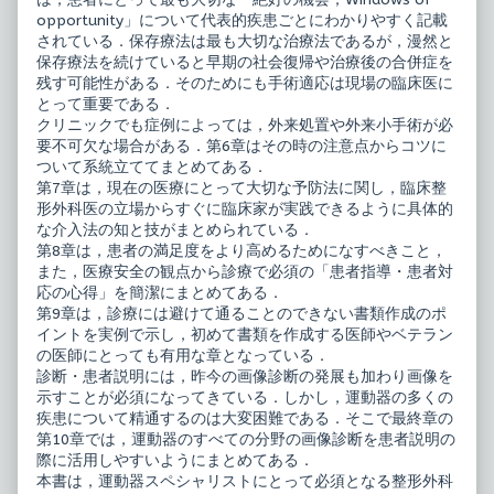
opportunity」について代表的疾患ごとにわかりやすく記載
されている．保存療法は最も大切な治療法であるが，漫然と
保存療法を続けていると早期の社会復帰や治療後の合併症を
残す可能性がある．そのためにも手術適応は現場の臨床医に
とって重要である．
クリニックでも症例によっては，外来処置や外来小手術が必
要不可欠な場合がある．第6章はその時の注意点からコツに
ついて系統立ててまとめてある．
第7章は，現在の医療にとって大切な予防法に関し，臨床整
形外科医の立場からすぐに臨床家が実践できるように具体的
な介入法の知と技がまとめられている．
第8章は，患者の満足度をより高めるためになすべきこと，
また，医療安全の観点から診療で必須の「患者指導・患者対
応の心得」を簡潔にまとめてある．
第9章は，診療には避けて通ることのできない書類作成のポ
イントを実例で示し，初めて書類を作成する医師やベテラン
の医師にとっても有用な章となっている．
診断・患者説明には，昨今の画像診断の発展も加わり画像を
示すことが必須になってきている．しかし，運動器の多くの
疾患について精通するのは大変困難である．そこで最終章の
第10章では，運動器のすべての分野の画像診断を患者説明の
際に活用しやすいようにまとめてある．
本書は，運動器スペシャリストにとって必須となる整形外科