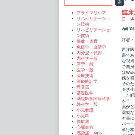
Sidebar
索
t
臨床
プライマリケア
リハビリテーショ
臨
床
ン技術
力
内科 Vol
リハビリテーショ
を
ン技術
ア
評者：
保健・体育
ッ
プ
免疫学・血清学
西洋医
す
内分泌・代謝
る
書であ
内科学一般
漢
な視点
方
医学一般
ご自身
publi
医学一般
はWi
on
医療技術
感を研
医療統計学
そのた
呼吸器
医学生
基礎医学
した経
基礎医学関連科学
か？」
外科学一般
薬がど
小児看護
薬効な
小児科
本書に
循環器
パート
心臓血管
単行本
感染症・AIDS