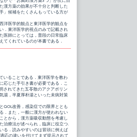
なかで「お薦め漢方薬3つ」が次に目
た漢方薬の効果が不十分と判断した
手」候補をたくさんもっている方が
西洋医学的観点と東洋医学的観点を
い．東洋医学的視点のみで記載され
た医師にとっては，普段の日常臨床
えてくれているのが本書である．
ていることである．東洋医学を教わ
に応じた手引き書が必要である．こ
明されてきた五苓散のアクアポリン
気湯，半夏厚朴湯といった未病対策
とQOL改善，感染症での限界ととも
る．また，一般に漢方が使われない
ことから，漢方薬吸収動態を考慮し
た治療法が述べられ，臨床に役立つ.
いる．読みやすいのは冒頭に例えば
が適応の違いを付けてまず提示されて