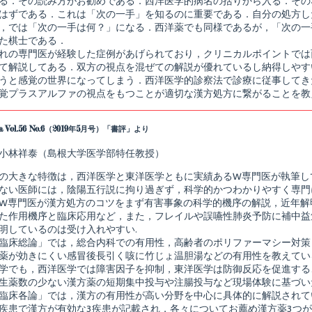
る．その読み方がお勧めである．西洋医学的病名の括りから入る．その
はずである．これは「次の一手」を知るのに重要である．自分の処方し
，では「次の一手は何？」になる．西洋薬でも同様であるが，「次の一
た棋士である．
れの専門医が経験した症例があげられており，クリニカルポイントでは
て解説してある．双方の視点を混ぜての解説が優れているし納得しやす
うと感覚の世界になってしまう．西洋医学的診察法で診療に従事してき
覚プラスアルファの視点をもつことが適切な漢方処方に繋がることを教
na Vol.56 No.6（2019年5月号）「書評」より
小林祥泰（島根大学医学部特任教授）
の大きな特徴は，西洋医学と東洋医学ともに実績あるW専門医が執筆し
ない医師には，陰陽五行説に拘り過ぎず，科学的かつわかりやすく専門
W専門医が漢方処方のコツをまず有害事象の科学的機序の解説，近年解
た作用機序と臨床応用など，また，フレイルや誤嚥性肺炎予防に補中益
明しているのは受け入れやすい.
臨床総論」では，総合内科での有用性，高齢者のポリファーマシー対策
薬が効きにくい感冒後長引く咳に竹じょ温胆湯などの有用性を教えてい
学でも，西洋医学では障害因子を抑制，東洋医学は防御反応を促進する
生薬数の少ない漢方薬の短期集中投与や注腸投与など現場体験に基づい
臨床各論」では，漢方の有用性が高い分野を中心に具体的に解説されて
疾患で漢方が有効な3疾患が記載され，各々についてお薦め漢方薬3つ