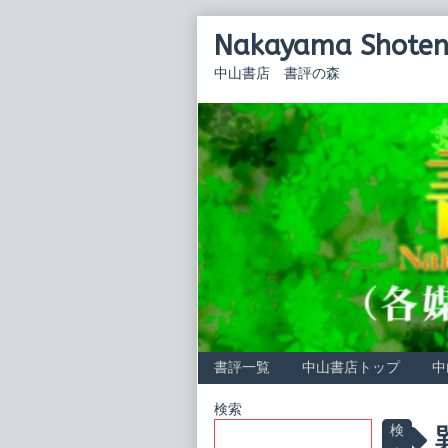
Skip
Nakayama Shoten 
to
content
中山書店 書評の森
書評一覧
中山書店トップ
中
Primary
検索
P
検