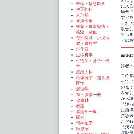
とにな
救命・救急医学
に入る
整形外科
場合に
未分類
すぐれ
東洋医学
それぞ
栄養・食事療法・
混合し
輸液・輸血
てしま
母性保健・小児保
での感
健・育児学
消化器
生命科学
medici
生物学・分子生物
評者：
学
産婦人科
この本
画像医学・超音波
ってい
医学
の点で
病理学
を介し
癌・腫瘍一般
から説
皮膚科
「漢方
看護
に西洋
看護学一般
救急医
眼科
た含有
精神医学
「漢方
糖尿病
呼吸器