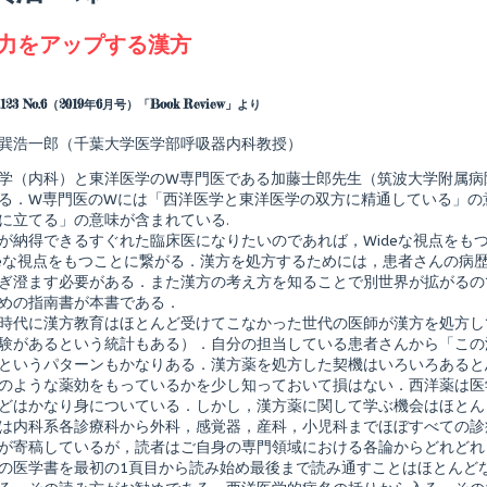
agged
力をアップする漢方
Read
more
posts
.123 No.6（2019年6月号）「Book Review」より
by
the
巽浩一郎（千葉大学医学部呼吸器内科教授）
author
of
学（内科）と東洋医学のW専門医である加藤士郎先生（筑波大学附属病
臨
床
る．W専門医のWには「西洋医学と東洋医学の双方に精通している」の意
力
に立てる」の意味が含まれている.
を
が納得できるすぐれた臨床医になりたいのであれば，Wideな視点をも
shed
ア
deな視点をもつことに繋がる．漢方を処方するためには，患者さんの病
ッ
プ
ぎ澄ます必要がある．また漢方の考え方を知ることで別世界が拡がるの
す
めの指南書が本書である．
る
時代に漢方教育はほとんど受けてこなかった世代の医師が漢方を処方し
漢
験があるという統計もある）．自分の担当している患者さんから「この
方,
というパターンもかなりある．漢方薬を処方した契機はいろいろあると
のような薬効をもっているかを少し知っておいて損はない．西洋薬は医
どはかなり身についている．しかし，漢方薬に関して学ぶ機会はほとん
は内科系各診療科から外科，感覚器，産科，小児科までほぼすべての診
が寄稿しているが，読者はご自身の専門領域における各論からどれどれ
の医学書を最初の1頁目から読み始め最後まで読み通すことはほとんど