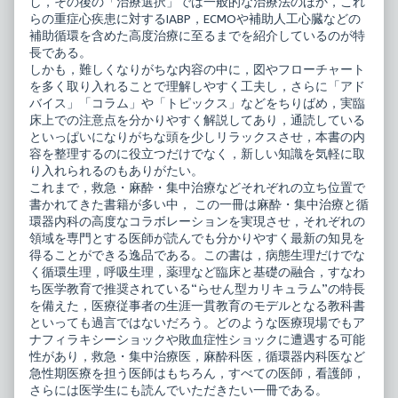
し，その後の「治療選択」では一般的な治療法のほか，これ
らの重症心疾患に対するIABP，ECMOや補助人工心臓などの
補助循環を含めた高度治療に至るまでを紹介しているのが特
長である。
しかも，難しくなりがちな内容の中に，図やフローチャート
を多く取り入れることで理解しやすく工夫し，さらに「アド
バイス」「コラム」や「トピックス」などをちりばめ，実臨
床上での注意点を分かりやすく解説してあり，通読している
といっぱいになりがちな頭を少しリラックスさせ，本書の内
容を整理するのに役立つだけでなく，新しい知識を気軽に取
り入れられるのもありがたい。
これまで，救急・麻酔・集中治療などそれぞれの立ち位置で
書かれてきた書籍が多い中， この一冊は麻酔・集中治療と循
環器内科の高度なコラボレーションを実現させ，それぞれの
領域を専門とする医師が読んでも分かりやすく最新の知見を
得ることができる逸品である。この書は，病態生理だけでな
く循環生理，呼吸生理，薬理など臨床と基礎の融合，すなわ
ち医学教育で推奨されている“らせん型カリキュラム”の特長
を備えた，医療従事者の生涯一貫教育のモデルとなる教科書
といっても過言ではないだろう。どのような医療現場でもア
ナフィラキシーショックや敗血症性ショックに遭遇する可能
性があり，救急・集中治療医，麻酔科医，循環器内科医など
急性期医療を担う医師はもちろん，すべての医師，看護師，
さらには医学生にも読んでいただきたい一冊である。