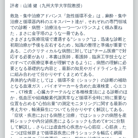
治
the
評者：山浦 健（九州大学大学院教授）
療
author
ア
of
救急・集中治療アドバンス『急性循環不全』は，麻酔・集中
ド
救
バ
急・
治療と循環器内科のエキスパート達が，それぞれの専門領域
ン
集
での診断・病態・治療法を一つ一つバランスよく積み重ね
ス
中
た，まさに金字塔のような一冊である。
急
治
さまざまな医療現場で遭遇する“ショック”は，迅速な診断と
性
療
循
ア
初期治療が予後を左右するため，知識の整理と準備が重要で
環
ド
ある。このクリティカルな病態に対しては“チーム医療”で対
不
バ
応する必要があり，本書は医師，看護師，臨床工学技士など
全
ン
のすべての医療従事者が理解できるように，病態の理解に必
published
ス
on
急
要となる基礎的な内容と，最新の知見やガイドラインを上手
性
に組み合わせて分かりやすくまとめてある。
循
具体的な内容としては，循環不全（ショック）の診断の補助
環
となる血液ガス，バイオマーカーを含めた血液検査，心エコ
不
全,
ー，CT検査，心臓カテーテルなど各種検査法による診断のほ
か，低血圧や組織酸素代謝異常など循環不全時に特に重要な
位置を占める“心拍出量”の測定モニタリングに関する最新の
考え方や，輸液蘇生についても分かりやすく解説してある。
「症状・疾患における病態と治療」ではショックの病態を産
科ショックや内分泌疾患によるショックも含めて8つに分類
して解説し，さらには虚血性心疾患から心筋症，心筋炎，た
こつぼ症候群まで循環器疾患に伴うショックを幅広く網羅