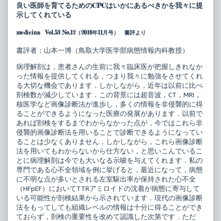
病
posts
良い医師を育てるためのCPCはいかにあるべきかを我々に提
理
by
示してくれている
検
the
討
author
medicina Vol.53 No.12（2016年11月号） 書評より
会
of
の
臨
進
床
書評者：山本一博（鳥取大学医学部病態情報内科教授）
め
病
方・
理
病理解剖は，患者さんの生前に我々臨床医が把握しきれなか
活
検
った情報を提供してくれる，つまり我々に勉強をさせてくれ
か
討
し
会
る大切な機会であります．しかしながら，近年は以前に比べ
方
の
剖検数が減少しています．この背景には超音波，CT，MRI，
ー
進
核医学など画像診断法が進歩し，多くの情報を非侵襲的に得
CPC
め
ることができるようになった医療の発展があります．以前で
の
方・
作
活
あれば剖検をするまでわからなかった点が，今ではこれら非
法
か
侵襲的画像診断法を用いることで診断できるようになってい
published
し
ることは少なくありません．しかしながら，これら画像診断
on
方
法を用いてもわからないから仕方ない，と思いこんでいるこ
ー
CPC
とに病理解剖は今でも大いなる示唆を与えてくれます．私の
の
専門である心不全領域を例に挙げると，最近になって，病態
作
に不明な点が多いとされる左室駆出率が保持された心不全
法,
（HFpEF）においてTTRアミロイドの沈着が病態に寄与して
いる可能性が剖検結果から示されています．現代の画像診断
法をもってしても組織レベルの情報は十分に得ることができ
ておらず，剖検の重要性を改めて認識した次第です．ただ