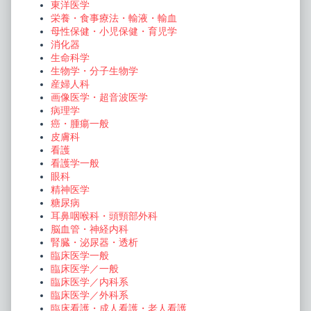
東洋医学
栄養・食事療法・輸液・輸血
母性保健・小児保健・育児学
消化器
生命科学
生物学・分子生物学
産婦人科
画像医学・超音波医学
病理学
癌・腫瘍一般
皮膚科
看護
看護学一般
眼科
精神医学
糖尿病
耳鼻咽喉科・頭頸部外科
脳血管・神経内科
腎臓・泌尿器・透析
臨床医学一般
臨床医学／一般
臨床医学／内科系
臨床医学／外科系
臨床看護・成人看護・老人看護