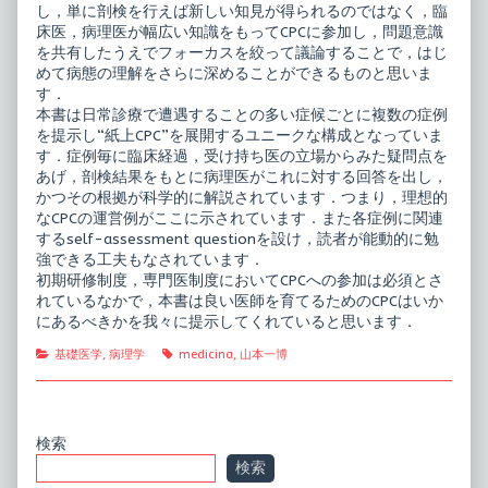
し，単に剖検を行えば新しい知見が得られるのではなく，臨
床医，病理医が幅広い知識をもってCPCに参加し，問題意識
を共有したうえでフォーカスを絞って議論することで，はじ
めて病態の理解をさらに深めることができるものと思いま
す．
本書は日常診療で遭遇することの多い症候ごとに複数の症例
を提示し“紙上CPC”を展開するユニークな構成となっていま
す．症例毎に臨床経過，受け持ち医の立場からみた疑問点を
あげ，剖検結果をもとに病理医がこれに対する回答を出し，
かつその根拠が科学的に解説されています．つまり，理想的
なCPCの運営例がここに示されています．また各症例に関連
するself-assessment questionを設け，読者が能動的に勉
強できる工夫もなされています．
初期研修制度，専門医制度においてCPCへの参加は必須とさ
れているなかで，本書は良い医師を育てるためのCPCはいか
にあるべきかを我々に提示してくれていると思います．
Categories
Tags
基礎医学
,
病理学
medicina
,
山本一博
Primary
検索
検索