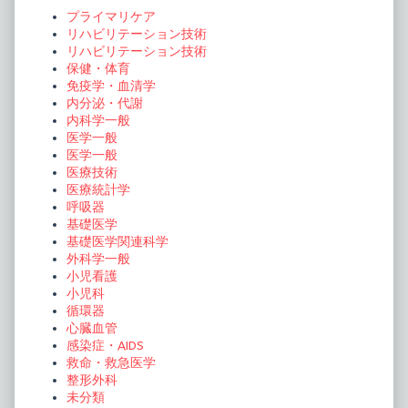
Sidebar
プライマリケア
リハビリテーション技術
リハビリテーション技術
保健・体育
免疫学・血清学
内分泌・代謝
内科学一般
医学一般
医学一般
医療技術
医療統計学
呼吸器
基礎医学
基礎医学関連科学
外科学一般
小児看護
小児科
循環器
心臓血管
感染症・AIDS
救命・救急医学
整形外科
未分類