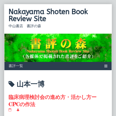
Skip
Nakayama Shoten Book
to
content
Review Site
中山書店 書評の森
Posts
山本一博
tagged
臨床病理検討会の進め方・活かし方ー
CPCの作法
臨
Read
床
more