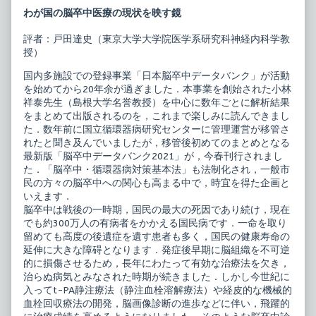
ー
the
わが国の脳卒中医療の現状を映す鏡
タ
author
バ
of
ン
脳
評者：戸田達史（東京大学大学院医学系研究科神経内科学教
ク
卒
授）
2021
中
published
デ
国内多施設での登録事業「日本脳卒中データバンク」が活動
on
ー
を始めてから20年余が過ぎました．本事業を創始された小林
タ
バ
祥泰先生（島根大学名誉教授）を中心に数年ごとに解析結果
ン
をまとめて出版されるのを，これまで楽しみに読んできまし
ク
た．数年前に国立循環器病研究センターに管理運営が移管さ
2021,
れたと聞き及んでいましたが，移管後初めてのまとめとなる
最新版「脳卒中データバンク2021」が，今春刊行されまし
た．「脳卒中・循環器病対策基本法」も法制化され，一般市
民の方々の脳卒中への関心も高まる中で，時宜を得た企画と
いえます．
脳卒中は戦後の一時期，国民の最大の死因であり続け，現在
でも約300万人の有病者をかかえる国民病です．一命を取り
留めても高度の後遺症を遺す患者も多く，国民の健康寿命の
延伸に大きな障碍となります．発症後早期に脳組織を不可逆
的に損傷させるため，長年にわたって有効な治療法を欠き，
治らぬ病気とみなされた時期が続きました．しかし今世紀に
入ってt-PA静注療法（静注血栓溶解療法）や経皮的な機械的
血栓回収療法の開発，脳画像診断の進歩などに伴い，飛躍的