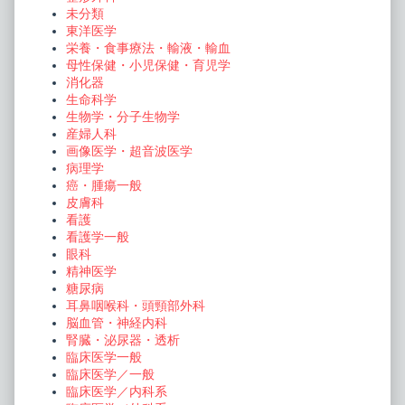
未分類
東洋医学
栄養・食事療法・輸液・輸血
母性保健・小児保健・育児学
消化器
生命科学
生物学・分子生物学
産婦人科
画像医学・超音波医学
病理学
癌・腫瘍一般
皮膚科
看護
看護学一般
眼科
精神医学
糖尿病
耳鼻咽喉科・頭頸部外科
脳血管・神経内科
腎臓・泌尿器・透析
臨床医学一般
臨床医学／一般
臨床医学／内科系