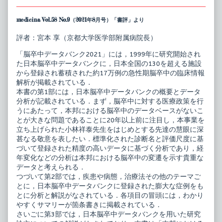
medicina Vol.58 No.9（2021年8月号）「書評」より
評者：宮本 享（京都大学医学部附属病院長）
「脳卒中データバンク2021」には，1999年に研究開始され
た日本脳卒中データバンクに，日本全国の130を超える施設
から登録され蓄積された約17万例の急性期脳卒中の臨床情報
解析が掲載されている．
本書の第1部には，日本脳卒中データバンクの概要とデータ
分析が記載されている．まず，脳卒中に対する医療政策を行
うにあたって，本邦における脳卒中のデータベースがないこ
とが大きな問題であることに20年以上前に注目し，本事業を
立ち上げられた小林祥泰先生をはじめとする先達の慧眼に深
甚なる敬意を表したい．標準化された診断名と評価尺度に基
づいて登録された精度の高いデータに基づく分析であり，経
年変化などの分析は本邦における脳卒中の変遷を示す貴重な
データと考えられる．
つづいて第2部では，疾患や病態，治療法その他のテーマご
とに，日本脳卒中データバンクに登録された膨大な症例をも
とに分析と解説がなされている．各項目の冒頭には，わかり
やすくサマリーが箇条書きに掲載されている．
さいごに第3部では，日本脳卒中データバンクを用いた研究