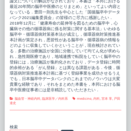
論文についての解説がなされており，本書は「本邦における
最近20年間の脳卒中医療のとりまとめ」といってよい内容と
なっている．豊田一則先生を中心とした「国循脳卒中データ
バンク2021編集委員会」の皆様のご尽力に感謝したい．
2018年12月に「健康寿命の延伸等を図るための脳卒中，心
臓病その他の循環器病に係る対策に関する基本法」いわゆる
脳卒中・循環器病対策基本法が成立し，循環器病対策推進基
本計画が策定され，悉皆性がある脳卒中・循環器病の情報を
どのように収集していくかということが，現在検討されてい
る．多数の治療施設が全国に分散していて均てん化が求めら
れ，急性期医療であり，地域連携で転院をしていく脳卒中の
登録には，治療施設が集約化されており，データ登録に時間
的余裕がある「がん登録」とは異なる課題がある．今後，循
環器病対策推進基本計画に基づく登録事業を成功させるうえ
でも，日本脳卒中データバンクのこれまでのノウハウは大変
貴重な経験であり，それをまとめた本書を，本邦における脳
卒中医療従事者には是非精読していただきたい．
Categories
Tags
脳血管・神経内科
,
臨床医学／内科系
medicina
,
内科
,
宮本 享
,
戸田
達史
Primary
検索