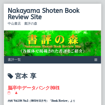
Skip
Nakayama Shoten Book
to
content
Review Site
中山書店 書評の森
Posts
宮本 享
tagged
脳卒中データバンク2021
脳
Read
卒
more
中
posts
内科 Vol.128 No.5（2021年11月号）「Book Review」より
デ
by