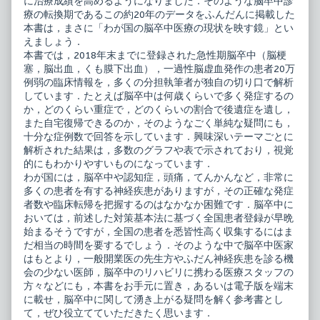
に治療成績を高めるようになりました．そのような脳卒中診
療の転換期であるこの約20年のデータをふんだんに掲載した
本書は，まさに「わが国の脳卒中医療の現状を映す鏡」とい
えましょう．
本書では，2018年末までに登録された急性期脳卒中（脳梗
塞，脳出血，くも膜下出血），一過性脳虚血発作の患者20万
例弱の臨床情報を，多くの分担執筆者が独自の切り口で解析
しています．たとえば脳卒中は何歳くらいで多く発症するの
か，どのくらい重症で，どのくらいの割合で後遺症を遺し，
また自宅復帰できるのか，そのようなごく単純な疑問にも，
十分な症例数で回答を示しています．興味深いテーマごとに
解析された結果は，多数のグラフや表で示されており，視覚
的にもわかりやすいものになっています．
わが国には，脳卒中や認知症，頭痛，てんかんなど，非常に
多くの患者を有する神経疾患がありますが，その正確な発症
者数や臨床転帰を把握するのはなかなか困難です．脳卒中に
おいては，前述した対策基本法に基づく全国患者登録が早晩
始まるそうですが，全国の患者を悉皆性高く収集するにはま
だ相当の時間を要するでしょう．そのような中で脳卒中医家
はもとより，一般開業医の先生方やふだん神経疾患を診る機
会の少ない医師，脳卒中のリハビリに携わる医療スタッフの
方々などにも，本書をお手元に置き，あるいは電子版を端末
に載せ，脳卒中に関して湧き上がる疑問を解く参考書とし
て，ぜひ役立てていただきたく思います．