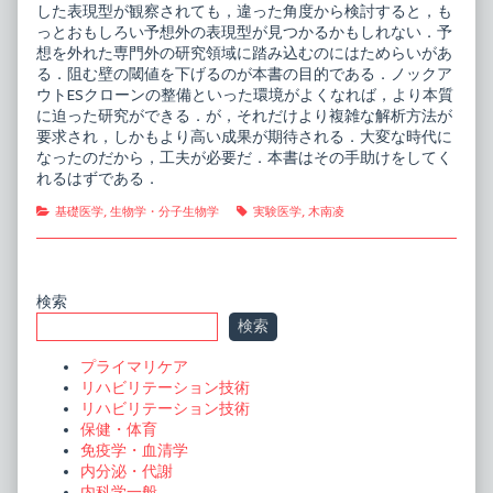
した表現型が観察されても，違った角度から検討すると，も
っとおもしろい予想外の表現型が見つかるかもしれない．予
想を外れた専門外の研究領域に踏み込むのにはためらいがあ
る．阻む壁の閾値を下げるのが本書の目的である．ノックア
ウトESクローンの整備といった環境がよくなれば，より本質
に迫った研究ができる．が，それだけより複雑な解析方法が
要求され，しかもより高い成果が期待される．大変な時代に
なったのだから，工夫が必要だ．本書はその手助けをしてく
れるはずである．
Categories
Tags
基礎医学
,
生物学・分子生物学
実験医学
,
木南凌
Primary
検索
検索
Sidebar
プライマリケア
リハビリテーション技術
リハビリテーション技術
保健・体育
免疫学・血清学
内分泌・代謝
内科学一般