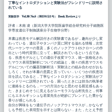
が
posts
丁寧なイントロダクションと実験法がフレンドリーに説明さ
で
by
れている
き
the
て
author
実験医学 Vol.30 No.8（2012年5月号） Book Reviewより
し
of
ま
論
う！
文
評者：木南 凌（新潟大学大学院医歯学総合研究科分子細胞医
疾
が
学専攻遺伝子制御講座分子生物学分野）
患
で
モ
き
本書は疾患モデル解説付きの実験書であるが，趣向が少し変
デ
て
ル
し
わっている．遺伝子やタンパク質に関する溢れる情報，次世
マ
ま
代シーケンサーの普及，多くのノックアウトESクローンの作
ウ
う！
出という時代背景に立って，解説されているという点であ
ス
疾
る．疾患モデルとしての遺伝子改変マウス，統一規格化され
表
患
現
モ
たマウス表現型解析についての総論と，個々の疾患マウスモ
型
デ
デルについての臓器別解析法・実験法との組み合わせがおも
解
ル
しろく，それが本書の意図と言っていい．いくつかの疾患項
析
マ
目を読んでみると，丁寧なイントロダクションと実験法がフ
指
ウ
南
ス
レンドリーに説明されている．困ったときには担当の執筆者
published
表
に連絡をとるのも，一つの方法かなと思わせる親近感もあっ
on
現
た．きまじめそうに見えるがユーモラスな山村先生と，何事
型
にもエネルギッシュな若菜先生が絶妙にブレンドした豊かな
解
析
香りが感じられる．
指
自分が興味をもつ遺伝子のノックアウトマウスが，かならず
南,
しも予想した表現型を示すとは限らない．また，たとえ予想