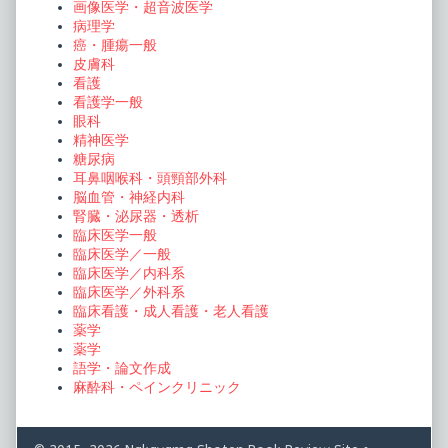
画像医学・超音波医学
病理学
癌・腫瘍一般
皮膚科
看護
看護学一般
眼科
精神医学
糖尿病
耳鼻咽喉科・頭頸部外科
脳血管・神経内科
腎臓・泌尿器・透析
臨床医学一般
臨床医学／一般
臨床医学／内科系
臨床医学／外科系
臨床看護・成人看護・老人看護
薬学
薬学
語学・論文作成
麻酔科・ペインクリニック