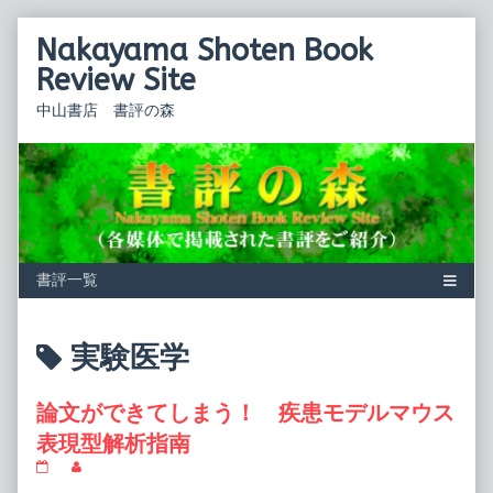
Skip
Nakayama Shoten Book
to
content
Review Site
中山書店 書評の森
Posts
実験医学
tagged
論文ができてしまう！ 疾患モデルマウス
表現型解析指南
論
Read
文
more