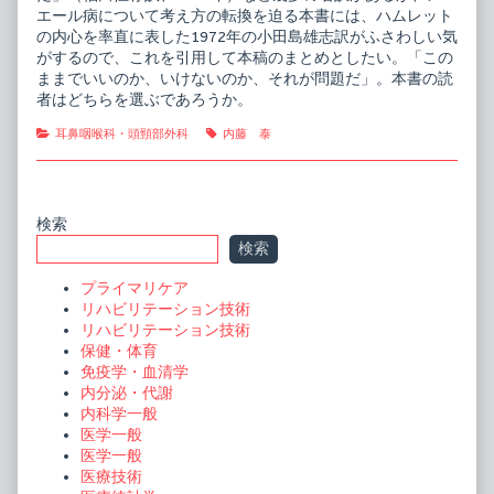
エール病について考え方の転換を迫る本書には、ハムレット
の内心を率直に表した1972年の小田島雄志訳がふさわしい気
がするので、これを引用して本稿のまとめとしたい。「この
ままでいいのか、いけないのか、それが問題だ」。本書の読
者はどちらを選ぶであろうか。
Categories
Tags
耳鼻咽喉科・頭頸部外科
内藤 泰
Primary
検索
検索
Sidebar
プライマリケア
リハビリテーション技術
リハビリテーション技術
保健・体育
免疫学・血清学
内分泌・代謝
内科学一般
医学一般
医学一般
医療技術