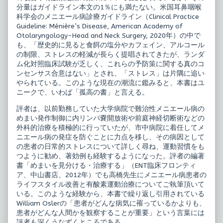
分量はガイドライン本文の1％にも満たない。米国耳鼻咽喉
科学会のメニエール病診療ガイドライン（Clinical Practice
Guideline: Ménière’s Disease, American Academy of
Otolaryngology-Head and Neck Surgery, 2020年）の中で
も、「歴史的に見ると食餌の塩分やカフェイン、アルコール
の制限、ストレスの軽減が長らく提唱されてきたが、ランダ
ム化対照臨床試験が乏しく、これらの予防策に関する真のコ
ンセンサス合意はない」とされ、「ストレス」は片隅に追い
やられている。このような現在の潮流に鑑みると、本書はユ
ニークで、いわば「孤高の書」と言える。
評者は、以前勤務していた大学病院で難治性メニエール病の
めまい発作制御に内リンパ嚢開放術や前庭神経切断術などの
外科的治療を積極的に行っていたが、市中病院に着任してメ
ニエール病の発症を防ぐことに力点を移し、その病因として
の患者の日常的ストレスについて詳しく尋ね、運動習慣をも
つように勧め、著効例も経験するようになった。評者の編著
書「めまいを見分ける・治療する」（ENT臨床フロンティ
ア、中山書店、2012年）でも高橋先生にメニエール病患者の
ライフスタイル改善と有酸素運動治療についてご執筆頂いて
いる。このような経験から、本書で繰り返し引用されている
William Oslerの「患者がどんな病気に罹っているかよりも、
患者がどんな人間かを観察することが重要」という言葉には
評者も深くうなずくところである。