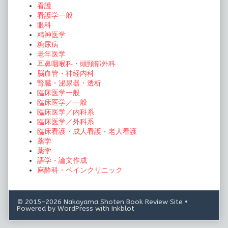
看護
看護学一般
眼科
精神医学
糖尿病
老年医学
耳鼻咽喉科・頭頸部外科
脳血管・神経内科
腎臓・泌尿器・透析
臨床医学一般
臨床医学／一般
臨床医学／内科系
臨床医学／外科系
臨床看護・成人看護・老人看護
薬学
薬学
語学・論文作成
麻酔科・ペインクリニック
© 2015–2026 Nakayama Shoten Book Review Site
•
Powered by
WordPress
with
Inkblot