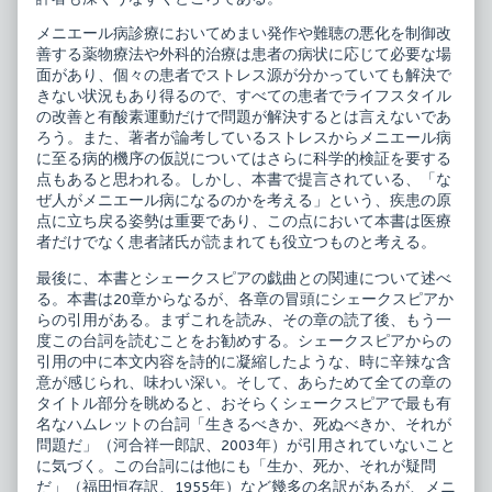
メニエール病診療においてめまい発作や難聴の悪化を制御改
善する薬物療法や外科的治療は患者の病状に応じて必要な場
面があり、個々の患者でストレス源が分かっていても解決で
きない状況もあり得るので、すべての患者でライフスタイル
の改善と有酸素運動だけで問題が解決するとは言えないであ
ろう。また、著者が論考しているストレスからメニエール病
に至る病的機序の仮説についてはさらに科学的検証を要する
点もあると思われる。しかし、本書で提言されている、「な
ぜ人がメニエール病になるのかを考える」という、疾患の原
点に立ち戻る姿勢は重要であり、この点において本書は医療
者だけでなく患者諸氏が読まれても役立つものと考える。
最後に、本書とシェークスピアの戯曲との関連について述べ
る。本書は20章からなるが、各章の冒頭にシェークスピアか
らの引用がある。まずこれを読み、その章の読了後、もう一
度この台詞を読むことをお勧めする。シェークスピアからの
引用の中に本文内容を詩的に凝縮したような、時に辛辣な含
意が感じられ、味わい深い。そして、あらためて全ての章の
タイトル部分を眺めると、おそらくシェークスピアで最も有
名なハムレットの台詞「生きるべきか、死ぬべきか、それが
問題だ」（河合祥一郎訳、2003年）が引用されていないこと
に気づく。この台詞には他にも「生か、死か、それが疑問
だ」（福田恒存訳、1955年）など幾多の名訳があるが、メニ