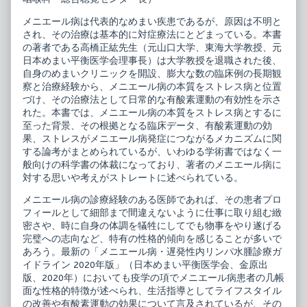
ル
the
病
author
メニエール病は代表的なめまい疾患であるが、原因は不明と
－
of
され、その治療は基本的に対症療法にとどまっている。本書
ス
メ
の著者である高橋正紘先生（元山口大学、東海大学教授、元
ト
ニ
レ
エ
日本めまい平衡医学会理事長）は大学教授を退職された後、
ス
ー
自身のめまいクリニックを開設、膨大な数の臨床例の長期観
病
ル
察と治療経験から、メニエール病の本質をストレス病と位置
を
病
解
－
づけ、その治療法として日常的な有酸素運動の有効性を示さ
き
ス
れた。本書では、メニエール病の本質をストレス病とするに
明
ト
至った背景、その根拠となる臨床データ、有酸素運動の効
か
レ
果、ストレスがメニエール病発症につながるメカニズムに関
す
ス
published
病
する論考がまとめられているが、いわゆる学術書ではなく一
on
を
般向けの科学書の体裁になっており、著者のメニエール病に
解
対する思いや考えがストレートに述べられている。
き
明
メニエール病の診療経験のある医師であれば、その患者プロ
か
す,
フィールとして細部まで間違えないように仕事に取り組む緻
密さや、時に自身の体調を犠牲にしてでも物事をやり遂げる
完璧への志向など、特有の性格的傾向を感じることが多いで
あろう。最新の「メニエール病・遅発性内リンパ水腫診療ガ
イドライン 2020年版」（日本めまい平衡医学会、金原出
版、2020年）においても疫学の項でメニエール病患者の几帳
面な性格的特徴が述べられ、生活指導としてライフスタイル
の改善や有酸素運動の効果について言及されているが、その