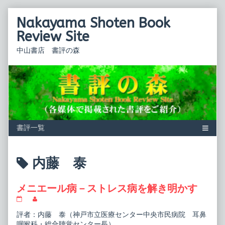
Skip
Nakayama Shoten Book
to
content
Review Site
中山書店 書評の森
Posts
内藤 泰
tagged
メニエール病－ストレス病を解き明かす
メ
Read
ニ
more
評者：内藤 泰（神戸市立医療センター中央市民病院 耳鼻
エ
posts
ー
by
咽喉科・総合聴覚センター長）