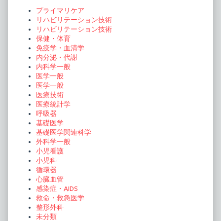
Sidebar
症
プライマリケア
群,
リハビリテーション技術
リハビリテーション技術
保健・体育
免疫学・血清学
内分泌・代謝
内科学一般
医学一般
医学一般
医療技術
医療統計学
呼吸器
基礎医学
基礎医学関連科学
外科学一般
小児看護
小児科
循環器
心臓血管
感染症・AIDS
救命・救急医学
整形外科
未分類