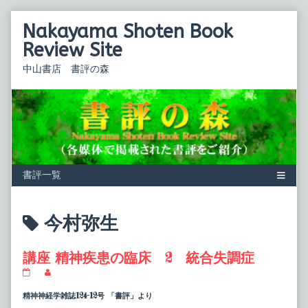
Skip
Nakayama Shoten Book
to
content
Review Site
中山書店 書評の森
Posts
今村弥生
tagged
講座 精神疾患の臨床 2 統合失調症
講
Read
座
more
精
posts
精神神経学雑誌124-12号 「書評」より
神
by