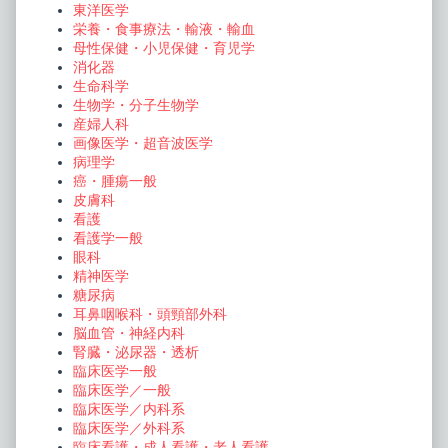
東洋医学
栄養・食事療法・輸液・輸血
母性保健・小児保健・育児学
消化器
生命科学
生物学・分子生物学
産婦人科
画像医学・超音波医学
病理学
癌・腫瘍一般
皮膚科
看護
看護学一般
眼科
精神医学
糖尿病
耳鼻咽喉科・頭頸部外科
脳血管・神経内科
腎臓・泌尿器・透析
臨床医学一般
臨床医学／一般
臨床医学／内科系
臨床医学／外科系
臨床看護・成人看護・老人看護