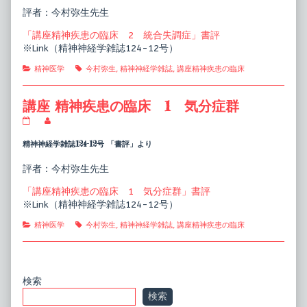
疾
the
評者：今村弥生先生
患
author
の
of
「講座精神疾患の臨床 2 統合失調症」書評
臨
講
床
座
※Link（精神神経学雑誌124-12号）
2
精
統
神
Categories
Tags
精神医学
今村弥生
,
精神神経学雑誌
,
講座精神疾患の臨床
合
疾
失
患
調
の
講座 精神疾患の臨床 1 気分症群
症
臨
published
床
講
Read
on
2
座
more
統
精
posts
精神神経学雑誌124-12号 「書評」より
合
神
by
失
疾
the
評者：今村弥生先生
調
患
author
症,
の
of
「講座精神疾患の臨床 1 気分症群」書評
臨
講
床
座
※Link（精神神経学雑誌124-12号）
1
精
気
神
Categories
Tags
精神医学
今村弥生
,
精神神経学雑誌
,
講座精神疾患の臨床
分
疾
症
患
群
の
published
臨
on
床
Primary
検索
1
検索
気
分