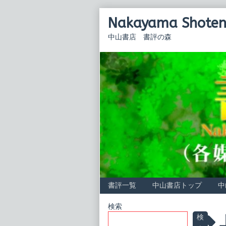
Skip
Nakayama Shoten 
to
content
中山書店 書評の森
書評一覧
中山書店トップ
中
Primary
検索
P
検