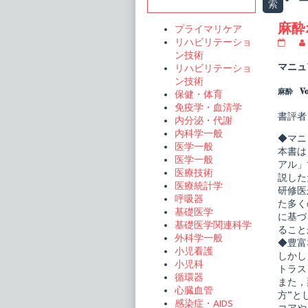
Sidebar
索
t
麻酔
プライマリケア
リハビリテーショ
麻
酔
ン技術
ポ
マニュ
リハビリテーショ
ケ
ン技術
ッ
麻酔 Vo
保健・体育
ト
マ
免疫学・血清学
ニ
書評者
内分泌・代謝
ュ
内科学一般
ア
◆マニ
ル
医学一般
本書は
publi
医学一般
アル」
on
医療技術
説した
医療統計学
研修医
呼吸器
た多く
基礎医学
に基づ
基礎医学関連科学
ること
外科学一般
◆豊富
小児看護
しかし
小児科
トラス
循環器
また，
心臓血管
方”と
感染症・AIDS