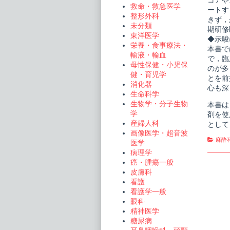
コアや
救命・救急医学
ートす
整形外科
きず，
未分類
期研修
東洋医学
◆示唆
栄養・食事療法・
本書で
輸液・輸血
で，臨
母性保健・小児保
のが多
健・育児学
とを前
消化器
心も深
生命科学
生物学・分子生物
本書は
学
剤を使
産婦人科
として
画像医学・超音波
Cate
麻酔
医学
病理学
癌・腫瘍一般
皮膚科
看護
看護学一般
眼科
精神医学
糖尿病