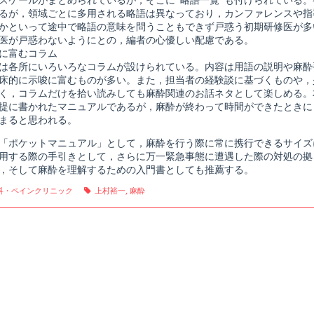
スケールがまとめられているが，そこに“略語一覧”も付けられている
るが，領域ごとに多用される略語は異なっており，カンファレンスや指
かといって途中で略語の意味を問うこともできず戸惑う初期研修医が多
医が戸惑わないようにとの，編者の心優しい配慮である。
に富むコラム
は各所にいろいろなコラムが設けられている。内容は用語の説明や麻酔
床的に示唆に富むものが多い。また，担当者の経験談に基づくものや，
く，コラムだけを拾い読みしても麻酔関連のお話ネタとして楽しめる。
提に書かれたマニュアルであるが，麻酔が終わって時間ができたときに
まると思われる。
「ポケットマニュアル」として，麻酔を行う際に常に携行できるサイズ
用する際の手引きとして，さらに万一緊急事態に遭遇した際の対処の拠
，そして麻酔を理解するための入門書としても推薦する。
gories
Tags
科・ペインクリニック
上村裕一
,
麻酔