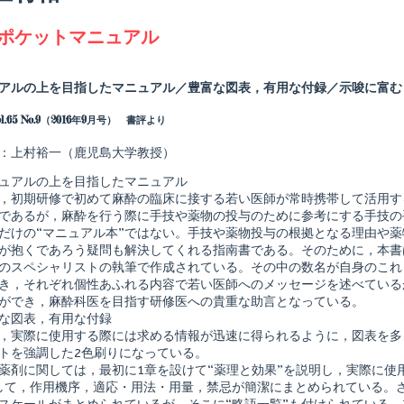
agged
ポケットマニュアル
Read
more
posts
アルの上を目指したマニュアル／豊富な図表，有用な付録／示唆に富む
by
the
l.65 No.9（2016年9月号） 書評より
author
of
麻
：上村裕一（鹿児島大学教授）
酔
ポ
ュアルの上を目指したマニュアル
ケ
，初期研修で初めて麻酔の臨床に接する若い医師が常時携帯して活用す
shed
ッ
であるが，麻酔を行う際に手技や薬物の投与のために参考にする手技の
ト
マ
だけの“マニュアル本”ではない。手技や薬物投与の根拠となる理由や
ニ
が抱くであろう疑問も解決してくれる指南書である。そのために，本書
ュ
のスペシャリストの執筆で作成されている。その中の数名が自身のこれ
ア
き，それぞれ個性あふれる内容で若い医師へのメッセージを述べている
ル,
ができ，麻酔科医を目指す研修医への貴重な助言となっている。
な図表，有用な付録
，実際に使用する際には求める情報が迅速に得られるように，図表を多
トを強調した2色刷りになっている。
薬剤に関しては，最初に1章を設けて“薬理と効果”を説明し，実際に使
して，作用機序，適応・用法・用量，禁忌が簡潔にまとめられている。