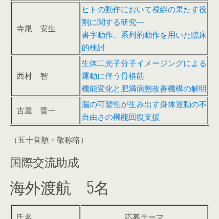
ヒトの動作において視線の果たす役
割に関する研究―
寺尾 安生
書字動作、系列的動作を用いた臨床
的検討
生体二光子分子イメージングによる
西村 智
運動に伴う骨格筋
機能変化と肥満病態改善機構の解明
脳の可塑性が生み出す身体運動の不
古屋 晋一
自由さの機能回復支援
（五十音順・敬称略）
国際交流助成
海外渡航 5名
氏名
応募テーマ