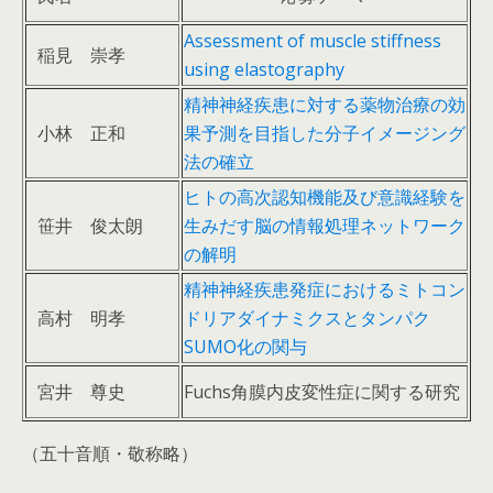
Assessment of muscle stiffness
稲見 崇孝
using elastography
精神神経疾患に対する薬物治療の効
小林 正和
果予測を目指した分子イメージング
法の確立
ヒトの高次認知機能及び意識経験を
笹井 俊太朗
生みだす脳の情報処理ネットワーク
の解明
精神神経疾患発症におけるミトコン
高村 明孝
ドリアダイナミクスとタンパク
SUMO化の関与
宮井 尊史
Fuchs角膜内皮変性症に関する研究
（五十音順・敬称略）