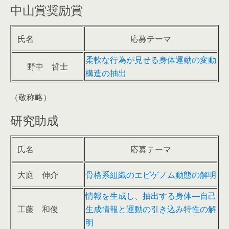
中山賞奨励賞
氏名
応募テーマ
柔軟な行為が見せる身体運動の変動
野中 哲士
構造の抽出
（敬称略）
研究助成
氏名
応募テーマ
大庭 伸介
骨格系組織のエピゲノム動態の解明
情報を生成し、抽出する身体―自己
工藤 和俊
生成情報と運動の引き込み特性の解
明